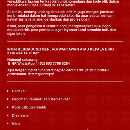
www.klikwarta.com terikat oleh undang-undang dan kode etik dalam
menjalankan tugas jurnalistik sehari-hari.
Selain itu, undang-undang dan kode etik itu juga menjadi panduan
kerja redaksi dalam hal memproduksi berita agar sesuai dengan
kaidah jurnalistik, mencerdaskan dan profesional.
Kami, para pengelola Klikwarta.com, mengharapkan dukungan
maupun kritik para pembaca agar layanan kami semakin baik dan
diperlukan.
INGIN BERGABUNG MENJADI WARTAWAN ATAU KEPALA BIRO
KLIKWARTA.COM?
Hubungi sekarang:
📱
HP/WhatsApp:
(+62) 853 7768 8284
Ayo bergabung dan menjadi bagian dari media yang informatif,
profesional, dan terpercaya!
Redaksi
Pedoman Pemberitaan Media Siber
Kode Etik Jurnalistik
Disclaimer
Iklan