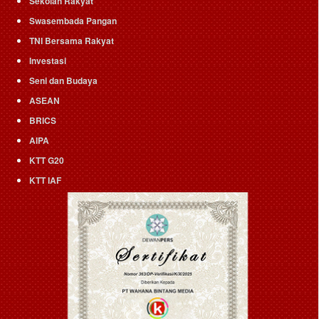
Sekolah Rakyat
Swasembada Pangan
TNI Bersama Rakyat
Investasi
Seni dan Budaya
ASEAN
BRICS
AIPA
KTT G20
KTT IAF