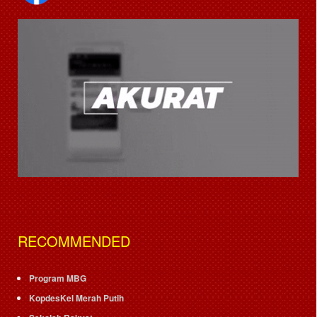
RECOMMENDED
Program MBG
KopdesKel Merah Putih