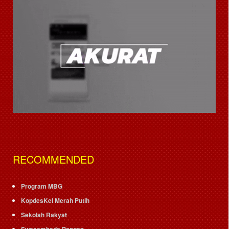
RECOMMENDED
Program MBG
KopdesKel Merah Putih
Sekolah Rakyat
Swasembada Pangan