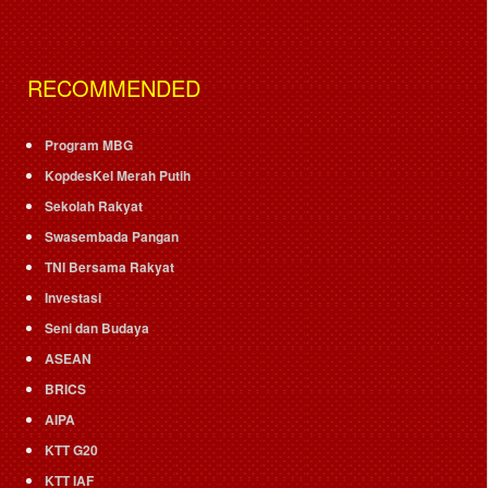
RECOMMENDED
Program MBG
KopdesKel Merah Putih
Sekolah Rakyat
Swasembada Pangan
TNI Bersama Rakyat
Investasi
Seni dan Budaya
ASEAN
BRICS
AIPA
KTT G20
KTT IAF