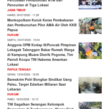
Pencurian di Tiga Lokasi
JAWA TIMUR
KAMIS, 30/07/2026 - 11:28
Menkopolkam Kutuk Keras Pembakaran
dan Pembunuhan Pilot AMA Air Oleh KKB
Papua
HUKUM
SABTU, 04/07/2026 - 15:04
Anggota OPM Kodap III/Puncak Pimpinan
Lekagak Talenggen Bakar Rumah Warga
di Kampung Muara Distrik Pogoma, Tim
Patroli Koops TNI Habema Amankan
Lokasi
PAPUA TENGAH
SENIN, 13/04/2026 - 16:50
Bareskrim Polri Bongkar Sindikat Uang
Palsu, Target Edarkan Miliaran Saat
Lebaran
HUKUM
RABU, 18/03/2026 - 12:13
TNI Gagalkan Serangan Kelompok
Bersenjata di Tembagapura, Warga Sipil