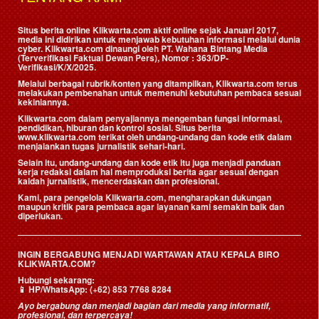
Situs berita online Klikwarta.com aktif online sejak Januari 2017,
media ini didirikan untuk menjawab kebutuhan informasi melalui dunia
cyber. Klikwarta.com dinaungi oleh
PT. Wahana Bintang Media
(Terverifikasi Faktual Dewan Pers)
, Nomor : 363/DP-
Verifikasi/K/X/2025.
Melalui berbagai rubrik/konten yang ditampilkan, Klikwarta.com terus
melakukan pembenahan untuk memenuhi kebutuhan pembaca sesuai
kekiniannya.
Klikwarta.com dalam penyajiannya mengemban fungsi informasi,
pendidikan, hiburan dan kontrol sosial. Situs berita
www.klikwarta.com terikat oleh undang-undang dan kode etik dalam
menjalankan tugas jurnalistik sehari-hari.
Selain itu, undang-undang dan kode etik itu juga menjadi panduan
kerja redaksi dalam hal memproduksi berita agar sesuai dengan
kaidah jurnalistik, mencerdaskan dan profesional.
Kami, para pengelola Klikwarta.com, mengharapkan dukungan
maupun kritik para pembaca agar layanan kami semakin baik dan
diperlukan.
INGIN BERGABUNG MENJADI WARTAWAN ATAU KEPALA BIRO
KLIKWARTA.COM?
Hubungi sekarang:
📱
HP/WhatsApp:
(+62) 853 7768 8284
Ayo bergabung dan menjadi bagian dari media yang informatif,
profesional, dan terpercaya!