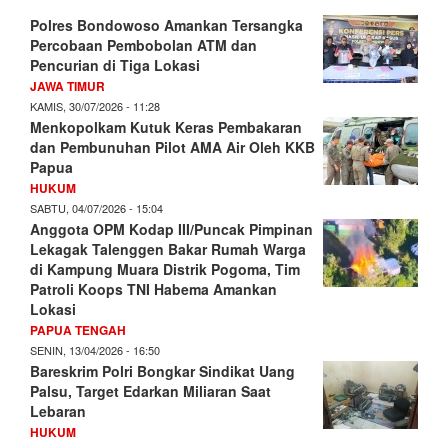
Polres Bondowoso Amankan Tersangka
Percobaan Pembobolan ATM dan
Pencurian di Tiga Lokasi
JAWA TIMUR
KAMIS, 30/07/2026 - 11:28
Menkopolkam Kutuk Keras Pembakaran
dan Pembunuhan Pilot AMA Air Oleh KKB
Papua
HUKUM
SABTU, 04/07/2026 - 15:04
Anggota OPM Kodap III/Puncak Pimpinan
Lekagak Talenggen Bakar Rumah Warga
di Kampung Muara Distrik Pogoma, Tim
Patroli Koops TNI Habema Amankan
Lokasi
PAPUA TENGAH
SENIN, 13/04/2026 - 16:50
Bareskrim Polri Bongkar Sindikat Uang
Palsu, Target Edarkan Miliaran Saat
Lebaran
HUKUM