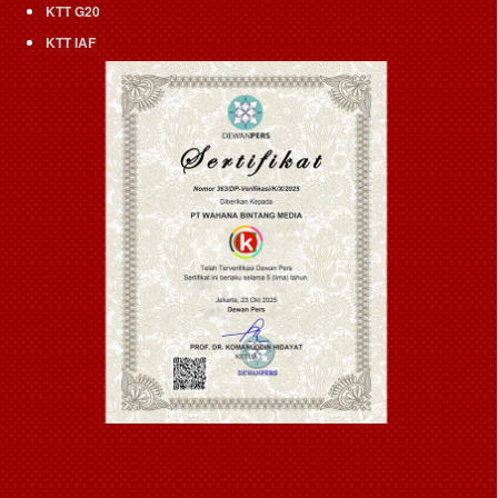
KTT G20
KTT IAF