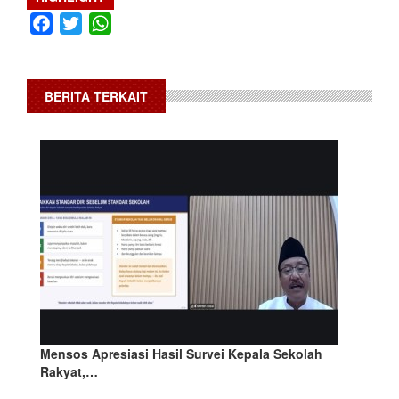
Facebook
Twitter
WhatsApp
BERITA TERKAIT
Mensos Apresiasi Hasil Survei Kepala Sekolah
Rakyat,…