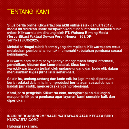
TENTANG KAMI
Situs berita online Klikwarta.com aktif online sejak Januari 2017,
media ini didirikan untuk menjawab kebutuhan informasi melalui dunia
cyber. Klikwarta.com dinaungi oleh
PT. Wahana Bintang Media
(Terverifikasi Faktual Dewan Pers)
, Nomor : 363/DP-
Verifikasi/K/X/2025.
Melalui berbagai rubrik/konten yang ditampilkan, Klikwarta.com terus
melakukan pembenahan untuk memenuhi kebutuhan pembaca sesuai
kekiniannya.
Klikwarta.com dalam penyajiannya mengemban fungsi informasi,
pendidikan, hiburan dan kontrol sosial. Situs berita
www.klikwarta.com terikat oleh undang-undang dan kode etik dalam
menjalankan tugas jurnalistik sehari-hari.
Selain itu, undang-undang dan kode etik itu juga menjadi panduan
kerja redaksi dalam hal memproduksi berita agar sesuai dengan
kaidah jurnalistik, mencerdaskan dan profesional.
Kami, para pengelola Klikwarta.com, mengharapkan dukungan
maupun kritik para pembaca agar layanan kami semakin baik dan
diperlukan.
INGIN BERGABUNG MENJADI WARTAWAN ATAU KEPALA BIRO
KLIKWARTA.COM?
Hubungi sekarang: