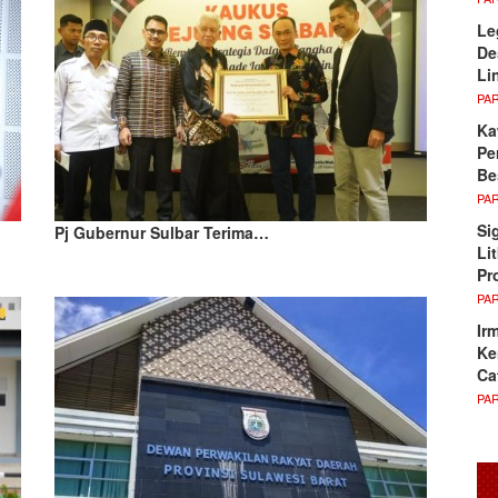
Le
De
Li
PA
Ka
Pe
Be
PA
Si
Pj Gubernur Sulbar Terima…
Li
Pr
PA
Ir
Ke
Ca
PA