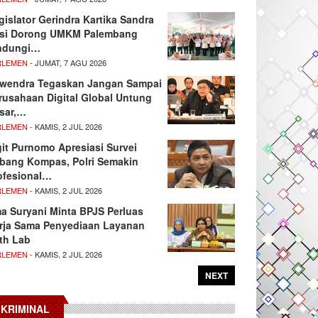
gislator Gerindra Kartika Sandra
si Dorong UMKM Palembang
ndungi…
RLEMEN
- JUMAT, 7 AGU 2026
wendra Tegaskan Jangan Sampai
rusahaan Digital Global Untung
sar,…
RLEMEN
- KAMIS, 2 JUL 2026
git Purnomo Apresiasi Survei
tbang Kompas, Polri Semakin
ofesional…
RLEMEN
- KAMIS, 2 JUL 2026
ma Suryani Minta BPJS Perluas
rja Sama Penyediaan Layanan
th Lab
RLEMEN
- KAMIS, 2 JUL 2026
NEXT
KRIMINAL