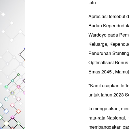
lalu.
Apresiasi tersebut
Badan Kependuduka
Wardoyo pada Pem
Keluarga, Kependu
Penurunan Stunting
Optimalisasi Bonu
Emas 2045 , Mamuju
"Kami ucapkan teri
untuk tahun 2023 Su
Ia mengatakan, mesk
rata-rata Nasional,
membanggakan pada 