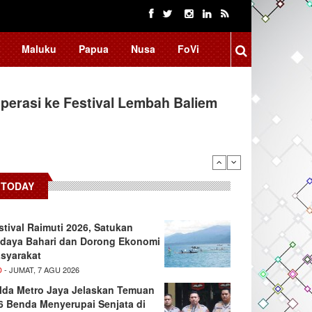
Maluku
Papua
Nusa
FoVi
erasi ke Festival Lembah Baliem
TODAY
stival Raimuti 2026, Satukan
daya Bahari dan Dorong Ekonomi
syarakat
D
- JUMAT, 7 AGU 2026
lda Metro Jaya Jelaskan Temuan
6 Benda Menyerupai Senjata di