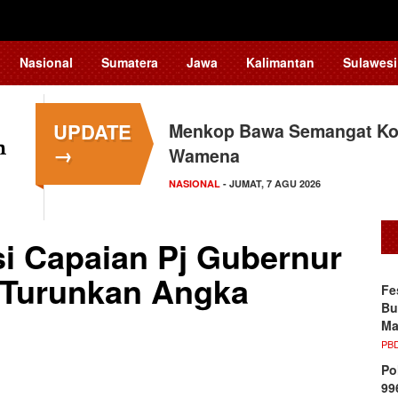
Nasional
Sumatera
Jawa
Kalimantan
Sulawesi
UPDATE
Menkop Bawa Semangat Kop
→
Wamena
NASIONAL
- JUMAT, 7 AGU 2026
i Capaian Pj Gubernur
n Turunkan Angka
Fe
Bu
Ma
PB
Po
99