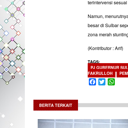
terintervensi sesua
Namun, menurutnya 
besar di Sulbar sep
zona merah stuntin
(Kontributor : Arif)
TAGS
PJ GUBERNUR SU
FAKRULLOH
PEM
Facebook
Twitter
What
BERITA TERKAIT