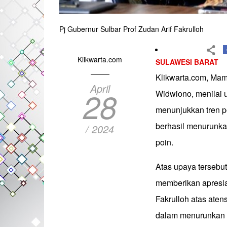
Pj Gubernur Sulbar Prof Zudan Arif Fakrulloh
Klikwarta.com
SULAWESI BARAT
Klikwarta.com, Mam
April
28
Widwiono, menilai u
menunjukkan tren pos
berhasil menurunka
/ 2024
poin.
Atas upaya tersebu
memberikan apresia
Fakrulloh atas atens
dalam menurunkan s