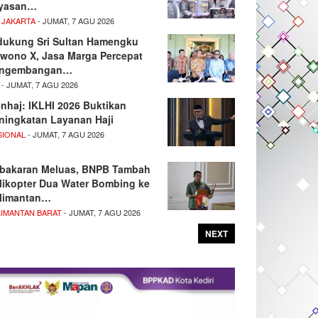
yasan…
 JAKARTA
- JUMAT, 7 AGU 2026
dukung Sri Sultan Hamengku
wono X, Jasa Marga Percepat
ngembangan…
- JUMAT, 7 AGU 2026
nhaj: IKLHI 2026 Buktikan
ningkatan Layanan Haji
SIONAL
- JUMAT, 7 AGU 2026
bakaran Meluas, BNPB Tambah
likopter Dua Water Bombing ke
limantan…
LIMANTAN BARAT
- JUMAT, 7 AGU 2026
NEXT