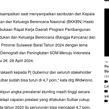
 disampaikan saat menyampaikan sambutan dari Kepala
n dan Keluarga Berencana Nasional (BKKBN) Hasto
bukaan Rapat Kerja Daerah Program Pembangunan
dukan dan Keluarga Berencana (Bangga Kencana) dan
 Provinsi Sulawesi Barat Tahun 2024 dengan tema
s Demografi dan Peningkatan SDM Menuju Indonesia
 26 -28 April 2024.
→ 
Pe
Ba
makasih kepada Pj Gubernur dan seluruh stakeholder
DEC
lbar sudah bisa turun di 4,7 poin," kata drg Widwiono.
Li
ipun angka prevalensi stunting masih tinggi secara
ya
 tetapi capaian prestasi yang dilakukan Sulbar cukup
tahun 2023 itu penurunan bisa mencapai 4,7 poin.