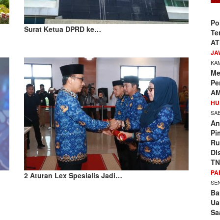
Po
Surat Ketua DPRD ke…
Te
AT
JA
KAM
Me
Pe
AM
HU
SAB
An
Pi
Ru
Di
TN
PA
2 Aturan Lex Spesialis Jadi…
SEN
Ba
Ua
Sa