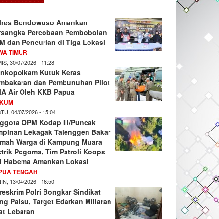
lres Bondowoso Amankan
rsangka Percobaan Pembobolan
M dan Pencurian di Tiga Lokasi
WA TIMUR
IS, 30/07/2026 - 11:28
nkopolkam Kutuk Keras
mbakaran dan Pembunuhan Pilot
A Air Oleh KKB Papua
KUM
TU, 04/07/2026 - 15:04
ggota OPM Kodap III/Puncak
mpinan Lekagak Talenggen Bakar
mah Warga di Kampung Muara
strik Pogoma, Tim Patroli Koops
I Habema Amankan Lokasi
PUA TENGAH
IN, 13/04/2026 - 16:50
reskrim Polri Bongkar Sindikat
ng Palsu, Target Edarkan Miliaran
at Lebaran