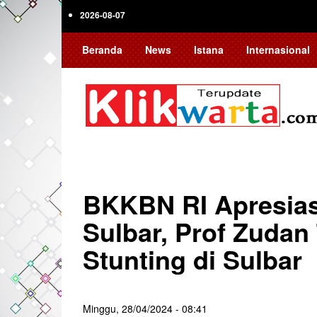
Skip
2026-08-07
to
main
Beranda
News
Istana
Internasional
content
BKKBN RI Apresias
Sulbar, Prof Zuda
Stunting di Sulbar
Minggu, 28/04/2024 - 08:41