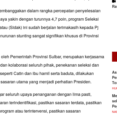
Ra
 membanggakan dalam rangka percepatan penyelesaian
 Saya yakin dengan turunnya 4,7 poin, program Seleksi
tau (Sidak) ini sudah berjalan terimakasih kepada Pj
urunan stunting sangat signifikan khusus di Provinsi
 oleh Pemerintah Provinsi Sulbar, merupakan kerjasama
s dan kolaborasi seluruh pihak, penekanan seleksi dan
As
eperti Catin dan ibu hamil serta baduta, dilakukan
Pe
 sasaran utama yang menjadi perhatian Presiden.
To
HU
gar seluruh upaya penanganan dengan lima pasti,
Me
se
aran terindentifikasi, pastikan sasaran terdata, pastikan
Pe
ogram atau terintervensi, pastikan sasaran
NA