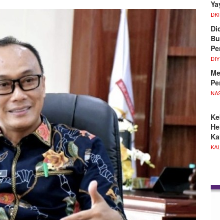
Ya
DKI
Di
Bu
Pe
DIY
Me
Pe
NA
Ke
He
Ka
KA