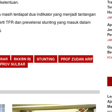
i ketentuan.
Tr
Te
Hu
masih terdapat dua indikator yang menjadi tantangan
JA
erti TFR dan prevelensi stunting yang masuk dalam
Ap
Je
g.
Pe
JA
Gu
Be
POL
LBAR
BKKBN RI
STUNTING
PROF ZUDAN ARIF
PROV SULBAR
sApp
Le
Aj
M
PA