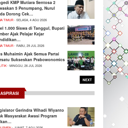
agedi KMP Mutiara Sentosa 2
waskan 5 Penumpang, Nurul
da Dorong Cek…
WA TIMUR
- SELASA, 4 AGU 2026
el 1.000 Siswa di Tanggul, Bupati
mber Ajak Pelajar Kejar
ndidikan…
WA TIMUR
- RABU, 29 JUL 2026
s Muhaimin Ajak Semua Partai
rsatu Sukseskan Prabowonomics
ITIK
- MINGGU, 26 JUL 2026
NEXT
ASPIRASI
gislator Gerindra Wihadi Wiyanto
ak Masyarakat Awasi Program
akan…
RLEMEN
- JUMAT, 7 AGU 2026