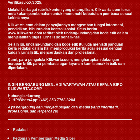
Verifikasi/K/X/2025.
Melalui berbagai rubrik/konten yang ditampilkan, Klikwarta.com terus
melakukan pembenahan untuk memenuhi kebutuhan pembaca sesuai
kekiniannya.
Klikwarta.com dalam penyajiannya mengemban fungsi informasi,
pendidikan, hiburan dan kontrol sosial. Situs berita
www.klikwarta.com terikat oleh undang-undang dan kode etik dalam
menjalankan tugas jurnalistik sehari-hari.
Selain itu, undang-undang dan kode etik itu juga menjadi panduan
kerja redaksi dalam hal memproduksi berita agar sesuai dengan
kaidah jurnalistik, mencerdaskan dan profesional.
Kami, para pengelola Klikwarta.com, mengharapkan dukungan
maupun kritik para pembaca agar layanan kami semakin baik dan
diperlukan.
INGIN BERGABUNG MENJADI WARTAWAN ATAU KEPALA BIRO
KLIKWARTA.COM?
Hubungi sekarang:
📱
HP/WhatsApp:
(+62) 853 7768 8284
Ayo bergabung dan menjadi bagian dari media yang informatif,
profesional, dan terpercaya!
Redaksi
Pedoman Pemberitaan Media Siber