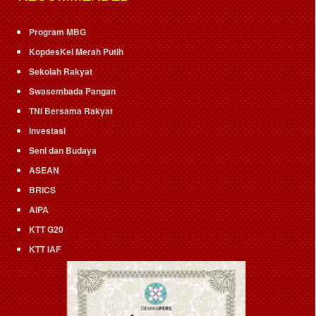
Program MBG
KopdesKel Merah Putih
Sekolah Rakyat
Swasembada Pangan
TNI Bersama Rakyat
Investasi
Seni dan Budaya
ASEAN
BRICS
AIPA
KTT G20
KTT IAF