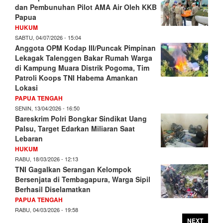
dan Pembunuhan Pilot AMA Air Oleh KKB
Papua
HUKUM
SABTU, 04/07/2026 - 15:04
Anggota OPM Kodap III/Puncak Pimpinan
Lekagak Talenggen Bakar Rumah Warga
di Kampung Muara Distrik Pogoma, Tim
Patroli Koops TNI Habema Amankan
Lokasi
PAPUA TENGAH
SENIN, 13/04/2026 - 16:50
Bareskrim Polri Bongkar Sindikat Uang
Palsu, Target Edarkan Miliaran Saat
Lebaran
HUKUM
RABU, 18/03/2026 - 12:13
TNI Gagalkan Serangan Kelompok
Bersenjata di Tembagapura, Warga Sipil
Berhasil Diselamatkan
PAPUA TENGAH
RABU, 04/03/2026 - 19:58
NEXT