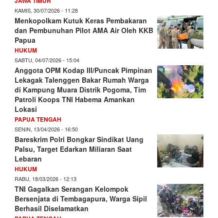
JAWA TIMUR
KAMIS, 30/07/2026 - 11:28
Menkopolkam Kutuk Keras Pembakaran
dan Pembunuhan Pilot AMA Air Oleh KKB
Papua
HUKUM
SABTU, 04/07/2026 - 15:04
Anggota OPM Kodap III/Puncak Pimpinan
Lekagak Talenggen Bakar Rumah Warga
di Kampung Muara Distrik Pogoma, Tim
Patroli Koops TNI Habema Amankan
Lokasi
PAPUA TENGAH
SENIN, 13/04/2026 - 16:50
Bareskrim Polri Bongkar Sindikat Uang
Palsu, Target Edarkan Miliaran Saat
Lebaran
HUKUM
RABU, 18/03/2026 - 12:13
TNI Gagalkan Serangan Kelompok
Bersenjata di Tembagapura, Warga Sipil
Berhasil Diselamatkan