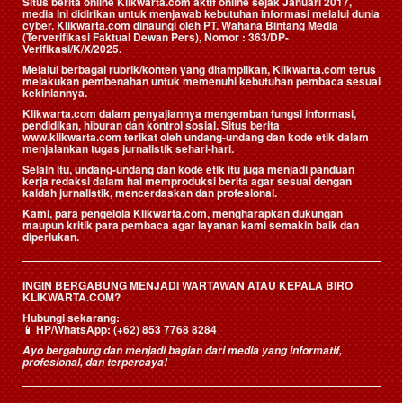
Situs berita online Klikwarta.com aktif online sejak Januari 2017,
media ini didirikan untuk menjawab kebutuhan informasi melalui dunia
cyber. Klikwarta.com dinaungi oleh
PT. Wahana Bintang Media
(Terverifikasi Faktual Dewan Pers)
, Nomor : 363/DP-
Verifikasi/K/X/2025.
Melalui berbagai rubrik/konten yang ditampilkan, Klikwarta.com terus
melakukan pembenahan untuk memenuhi kebutuhan pembaca sesuai
kekiniannya.
Klikwarta.com dalam penyajiannya mengemban fungsi informasi,
pendidikan, hiburan dan kontrol sosial. Situs berita
www.klikwarta.com terikat oleh undang-undang dan kode etik dalam
menjalankan tugas jurnalistik sehari-hari.
Selain itu, undang-undang dan kode etik itu juga menjadi panduan
kerja redaksi dalam hal memproduksi berita agar sesuai dengan
kaidah jurnalistik, mencerdaskan dan profesional.
Kami, para pengelola Klikwarta.com, mengharapkan dukungan
maupun kritik para pembaca agar layanan kami semakin baik dan
diperlukan.
INGIN BERGABUNG MENJADI WARTAWAN ATAU KEPALA BIRO
KLIKWARTA.COM?
Hubungi sekarang:
📱
HP/WhatsApp:
(+62) 853 7768 8284
Ayo bergabung dan menjadi bagian dari media yang informatif,
profesional, dan terpercaya!