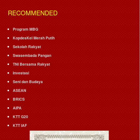
RECOMMENDED
Program MBG
KopdesKel Merah Putih
Sekolah Rakyat
Swasembada Pangan
TNI Bersama Rakyat
Investasi
Seni dan Budaya
ASEAN
BRICS
AIPA
KTT G20
KTT IAF