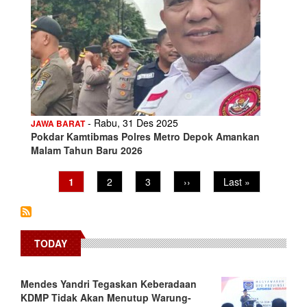
- Rabu, 31 Des 2025
JAWA BARAT
Pokdar Kamtibmas Polres Metro Depok Amankan
Malam Tahun Baru 2026
Pagination
Current
1
Page
2
Page
3
Next
››
Last
Last »
page
page
page
TODAY
Mendes Yandri Tegaskan Keberadaan
KDMP Tidak Akan Menutup Warung-