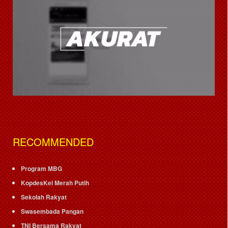
RECOMMENDED
Program MBG
KopdesKel Merah Putih
Sekolah Rakyat
Swasembada Pangan
TNI Bersama Rakyat