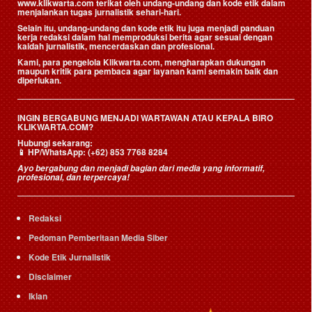
www.klikwarta.com terikat oleh undang-undang dan kode etik dalam
menjalankan tugas jurnalistik sehari-hari.
Selain itu, undang-undang dan kode etik itu juga menjadi panduan
kerja redaksi dalam hal memproduksi berita agar sesuai dengan
kaidah jurnalistik, mencerdaskan dan profesional.
Kami, para pengelola Klikwarta.com, mengharapkan dukungan
maupun kritik para pembaca agar layanan kami semakin baik dan
diperlukan.
INGIN BERGABUNG MENJADI WARTAWAN ATAU KEPALA BIRO
KLIKWARTA.COM?
Hubungi sekarang:
📱
HP/WhatsApp:
(+62) 853 7768 8284
Ayo bergabung dan menjadi bagian dari media yang informatif,
profesional, dan terpercaya!
Redaksi
Pedoman Pemberitaan Media Siber
Kode Etik Jurnalistik
Disclaimer
Iklan