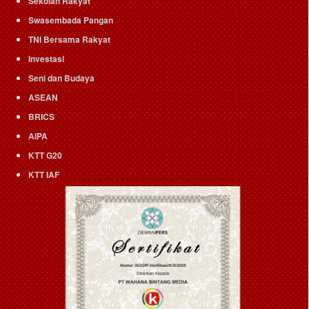
Sekolah Rakyat
Swasembada Pangan
TNI Bersama Rakyat
Investasi
Seni dan Budaya
ASEAN
BRICS
AIPA
KTT G20
KTT IAF