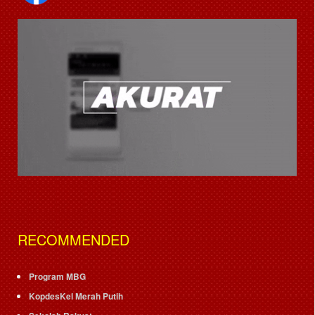
RECOMMENDED
Program MBG
KopdesKel Merah Putih