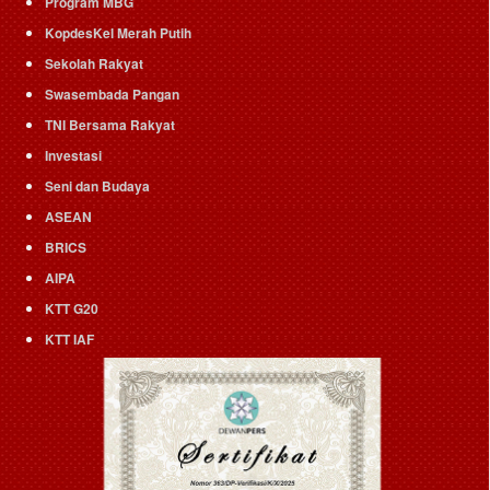
Program MBG
KopdesKel Merah Putih
Sekolah Rakyat
Swasembada Pangan
TNI Bersama Rakyat
Investasi
Seni dan Budaya
ASEAN
BRICS
AIPA
KTT G20
KTT IAF