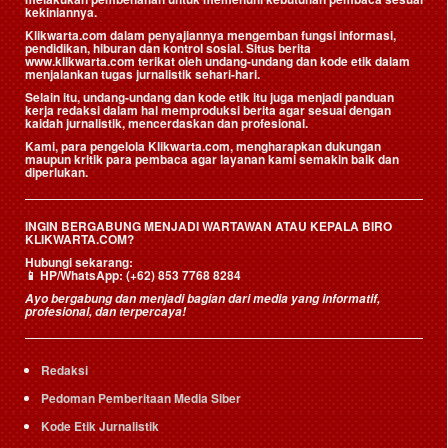
kekiniannya.
Klikwarta.com dalam penyajiannya mengemban fungsi informasi,
pendidikan, hiburan dan kontrol sosial. Situs berita
www.klikwarta.com terikat oleh undang-undang dan kode etik dalam
menjalankan tugas jurnalistik sehari-hari.
Selain itu, undang-undang dan kode etik itu juga menjadi panduan
kerja redaksi dalam hal memproduksi berita agar sesuai dengan
kaidah jurnalistik, mencerdaskan dan profesional.
Kami, para pengelola Klikwarta.com, mengharapkan dukungan
maupun kritik para pembaca agar layanan kami semakin baik dan
diperlukan.
INGIN BERGABUNG MENJADI WARTAWAN ATAU KEPALA BIRO
KLIKWARTA.COM?
Hubungi sekarang:
📱
HP/WhatsApp:
(+62) 853 7768 8284
Ayo bergabung dan menjadi bagian dari media yang informatif,
profesional, dan terpercaya!
Redaksi
Pedoman Pemberitaan Media Siber
Kode Etik Jurnalistik