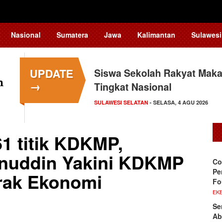
Nasional
Sumatera
Jawa
Kalimantan
Sulawesi
UPDATE
Siswa Sekolah Rakyat Maka
→
Tingkat Nasional
SULAWESI SELATAN
- SELASA, 4 AGU 2026
61 titik KDKMP,
nuddin Yakini KDKMP
Co
Pe
rak Ekonomi
Fo
EKB
Se
Ab