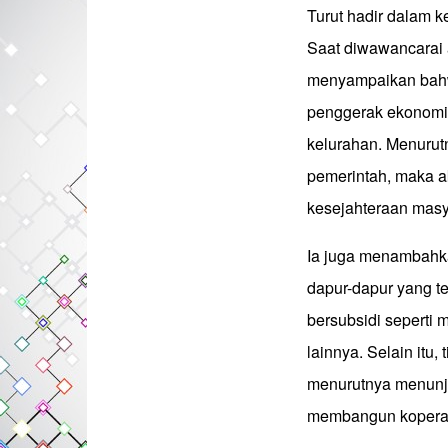
Turut hadir dalam k
Saat diwawancarai
menyampaikan bah
penggerak ekonomi
kelurahan. Menurutn
pemerintah, maka 
kesejahteraan masy
Ia juga menambahka
dapur-dapur yang t
bersubsidi seperti
lainnya. Selain itu,
menurutnya menunju
membangun koperas