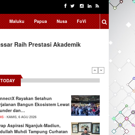
Maluku
Papua
Nusa
FoVi
ssar Raih Prestasi Akademik
TODAY
nnectX Rayakan Setahun
rjalanan Bangun Ekosistem Lewat
under dan…
IS
- KAMIS, 6 AGU 2026
rap Aspirasi Nganjuk-Madiun,
dullah Muhdi Tampung Curhatan