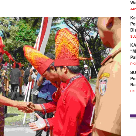
Wa
JA
Ke
Pe
Di
SU
KA
“M
Pa
DKI
SU
Pe
Ra
EKB