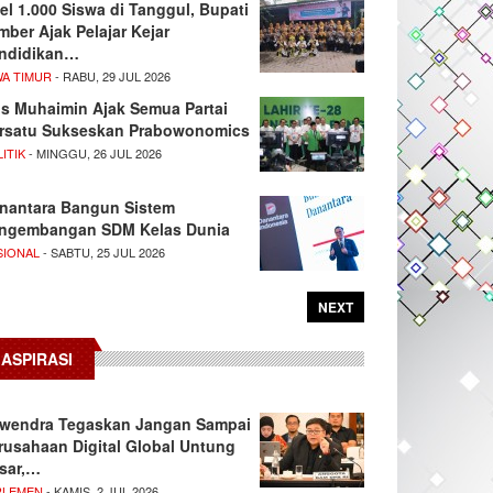
el 1.000 Siswa di Tanggul, Bupati
mber Ajak Pelajar Kejar
ndidikan…
WA TIMUR
- RABU, 29 JUL 2026
s Muhaimin Ajak Semua Partai
rsatu Sukseskan Prabowonomics
ITIK
- MINGGU, 26 JUL 2026
nantara Bangun Sistem
ngembangan SDM Kelas Dunia
SIONAL
- SABTU, 25 JUL 2026
NEXT
ASPIRASI
wendra Tegaskan Jangan Sampai
rusahaan Digital Global Untung
sar,…
RLEMEN
- KAMIS, 2 JUL 2026