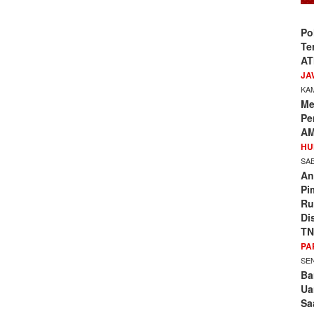
Po
Te
AT
JA
KAM
Me
Pe
AM
HU
SAB
An
Pi
Ru
Di
TN
PA
SEN
Ba
Ua
Sa