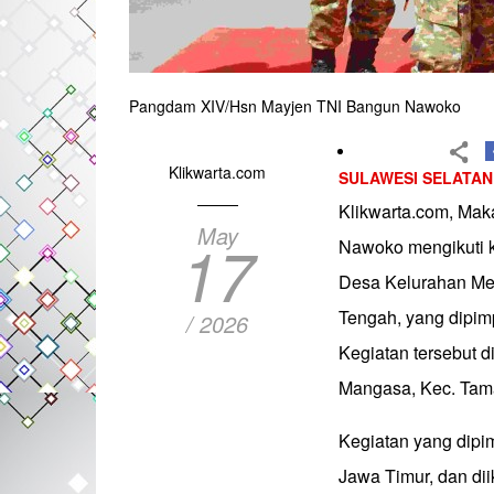
Pangdam XIV/Hsn Mayjen TNI Bangun Nawoko
Klikwarta.com
SULAWESI SELATAN
Klikwarta.com, Ma
May
17
Nawoko mengikuti k
Desa Kelurahan Me
Tengah, yang dipim
/ 2026
Kegiatan tersebut d
Mangasa, Kec. Tama
Kegiatan yang dipim
Jawa Timur, dan dii