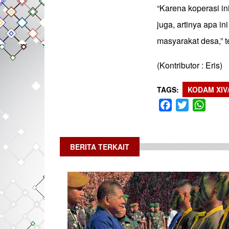
“Karena koperasi i
juga, artinya apa in
masyarakat desa,” 
(Kontributor : Eris)
TAGS
KODAM XIV
Facebook
Twitter
What
BERITA TERKAIT