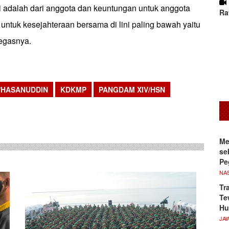
ni adalah dari anggota dan keuntungan untuk anggota
Ra
i untuk kesejahteraan bersama di lini paling bawah yaitu
tegasnya.
/HASANUDDIN
KDKMP
PANGDAM XIV/HSN
sApp
Me
se
Pe
NA
Tr
Te
Hu
JA