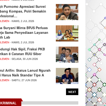
git Purnomo Apresiasi Survei
tbang Kompas, Polri Semakin
ofesional…
RLEMEN
- KAMIS, 2 JUL 2026
ma Suryani Minta BPJS Perluas
rja Sama Penyediaan Layanan
th Lab
RLEMEN
- KAMIS, 2 JUL 2026
ndungi Hak Sipil, Fraksi PKB
rikan 8 Catatan RUU Siber
RLEMEN
- SELASA, 30 JUN 2026
rul Arifin: Status Lanud Ngurah
i Harus Naik Standar Tipe A
RLEMEN
- SABTU, 27 JUN 2026
NEXT
KRIMINAL