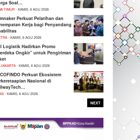
rga Soal…
WA TIMUR
- KAMIS, 6 AGU 2026
mnaker Perkuat Pelatihan dan
nempatan Kerja bagi Penyandang
sabilitas
LTRA
- KAMIS, 6 AGU 2026
I Logistik Hadirkan Promo
erdeka Ongkir” untuk Pengiriman
ket
 JAKARTA
- KAMIS, 6 AGU 2026
COFINDO Perkuat Ekosistem
rkeretaapian Nasional di
ilwayTech…
IS
- KAMIS, 6 AGU 2026
NEXT