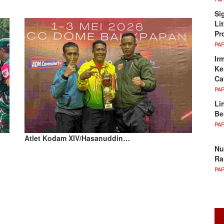
Si
Li
Pr
PA
Ir
Ke
Ca
PA
Li
Be
PA
Atlet Kodam XIV/Hasanuddin…
Nu
Ra
PA