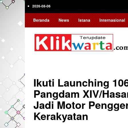
Skip
2026-08-06
to
main
Beranda
News
Istana
Internasional
content
Ikuti Launching 10
Pangdam XIV/Hasa
Jadi Motor Pengge
Kerakyatan