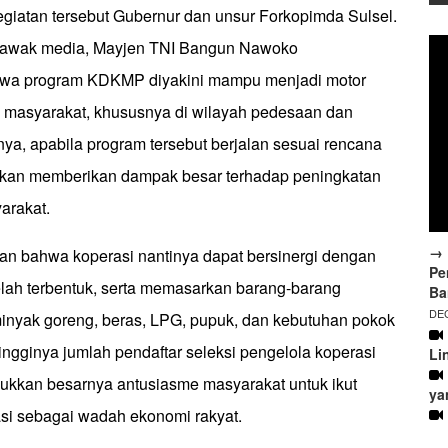
egiatan tersebut Gubernur dan unsur Forkopimda Sulsel.
 awak media, Mayjen TNI Bangun Nawoko
wa program KDKMP diyakini mampu menjadi motor
 masyarakat, khususnya di wilayah pedesaan dan
ya, apabila program tersebut berjalan sesuai rencana
akan memberikan dampak besar terhadap peningkatan
arakat.
→ 
n bahwa koperasi nantinya dapat bersinergi dengan
Pe
elah terbentuk, serta memasarkan barang-barang
Ba
DEC
 minyak goreng, beras, LPG, pupuk, dan kebutuhan pokok
 tingginya jumlah pendaftar seleksi pengelola koperasi
Li
kkan besarnya antusiasme masyarakat untuk ikut
ya
i sebagai wadah ekonomi rakyat.