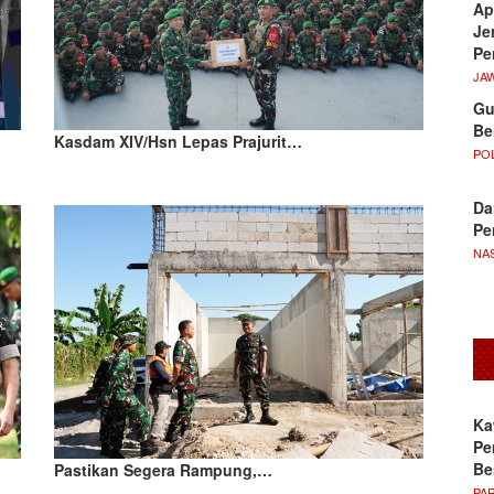
Ap
Je
Pe
JA
Gu
Be
Kasdam XIV/Hsn Lepas Prajurit…
POL
Da
Pe
NA
Ka
Pe
Be
Pastikan Segera Rampung,…
PA