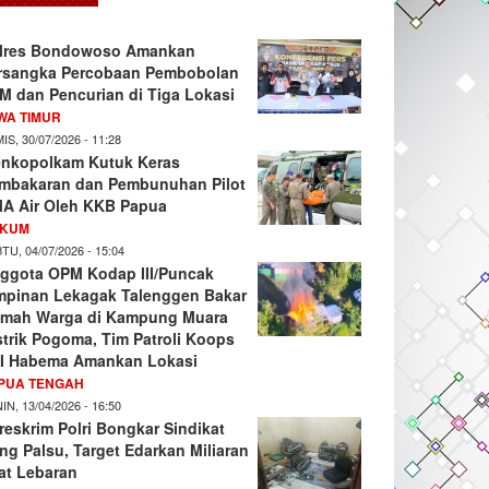
lres Bondowoso Amankan
rsangka Percobaan Pembobolan
M dan Pencurian di Tiga Lokasi
WA TIMUR
IS, 30/07/2026 - 11:28
nkopolkam Kutuk Keras
mbakaran dan Pembunuhan Pilot
A Air Oleh KKB Papua
KUM
TU, 04/07/2026 - 15:04
ggota OPM Kodap III/Puncak
mpinan Lekagak Talenggen Bakar
mah Warga di Kampung Muara
strik Pogoma, Tim Patroli Koops
I Habema Amankan Lokasi
PUA TENGAH
IN, 13/04/2026 - 16:50
reskrim Polri Bongkar Sindikat
ng Palsu, Target Edarkan Miliaran
at Lebaran