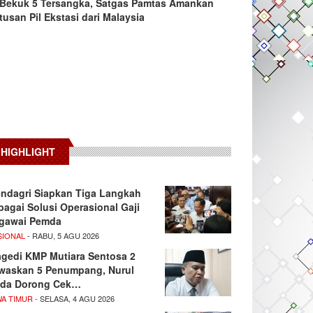
Bekuk 5 Tersangka, Satgas Pamtas Amankan
tusan Pil Ekstasi dari Malaysia
HIGHLIGHT
ndagri Siapkan Tiga Langkah
bagai Solusi Operasional Gaji
gawai Pemda
SIONAL
- RABU, 5 AGU 2026
agedi KMP Mutiara Sentosa 2
waskan 5 Penumpang, Nurul
da Dorong Cek…
WA TIMUR
- SELASA, 4 AGU 2026