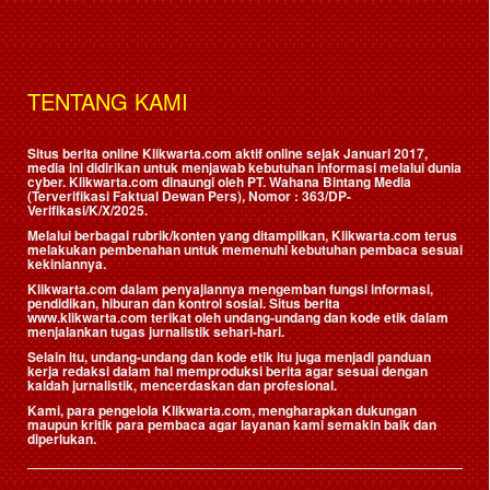
TENTANG KAMI
Situs berita online Klikwarta.com aktif online sejak Januari 2017,
media ini didirikan untuk menjawab kebutuhan informasi melalui dunia
cyber. Klikwarta.com dinaungi oleh
PT. Wahana Bintang Media
(Terverifikasi Faktual Dewan Pers)
, Nomor : 363/DP-
Verifikasi/K/X/2025.
Melalui berbagai rubrik/konten yang ditampilkan, Klikwarta.com terus
melakukan pembenahan untuk memenuhi kebutuhan pembaca sesuai
kekiniannya.
Klikwarta.com dalam penyajiannya mengemban fungsi informasi,
pendidikan, hiburan dan kontrol sosial. Situs berita
www.klikwarta.com terikat oleh undang-undang dan kode etik dalam
menjalankan tugas jurnalistik sehari-hari.
Selain itu, undang-undang dan kode etik itu juga menjadi panduan
kerja redaksi dalam hal memproduksi berita agar sesuai dengan
kaidah jurnalistik, mencerdaskan dan profesional.
Kami, para pengelola Klikwarta.com, mengharapkan dukungan
maupun kritik para pembaca agar layanan kami semakin baik dan
diperlukan.