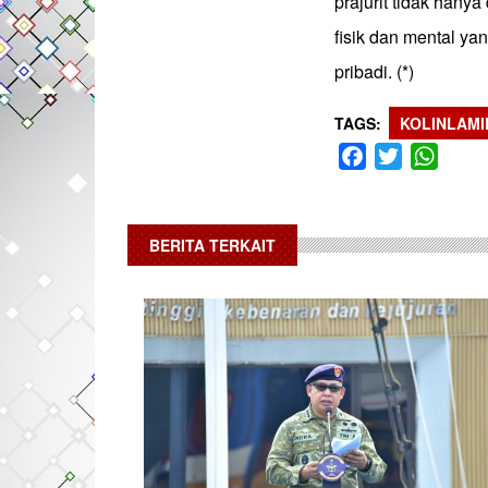
prajurit tidak hany
fisik dan mental ya
pribadi. (*)
TAGS
KOLINLAMI
Facebook
Twitter
What
BERITA TERKAIT