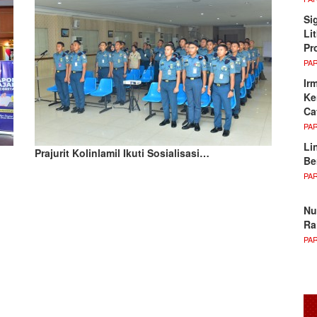
Si
Li
Pr
PA
Ir
Ke
Ca
PA
Li
Prajurit Kolinlamil Ikuti Sosialisasi…
Be
PA
Nu
Ra
PA