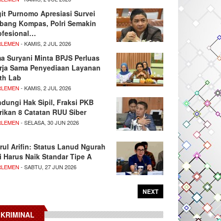
git Purnomo Apresiasi Survei
tbang Kompas, Polri Semakin
ofesional…
RLEMEN
- KAMIS, 2 JUL 2026
ma Suryani Minta BPJS Perluas
rja Sama Penyediaan Layanan
th Lab
RLEMEN
- KAMIS, 2 JUL 2026
ndungi Hak Sipil, Fraksi PKB
rikan 8 Catatan RUU Siber
RLEMEN
- SELASA, 30 JUN 2026
rul Arifin: Status Lanud Ngurah
i Harus Naik Standar Tipe A
RLEMEN
- SABTU, 27 JUN 2026
NEXT
KRIMINAL