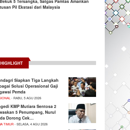
Bekuk 5 Tersangka, Satgas Pamtas Amankan
tusan Pil Ekstasi dari Malaysia
HIGHLIGHT
ndagri Siapkan Tiga Langkah
bagai Solusi Operasional Gaji
gawai Pemda
SIONAL
- RABU, 5 AGU 2026
agedi KMP Mutiara Sentosa 2
waskan 5 Penumpang, Nurul
da Dorong Cek…
WA TIMUR
- SELASA, 4 AGU 2026