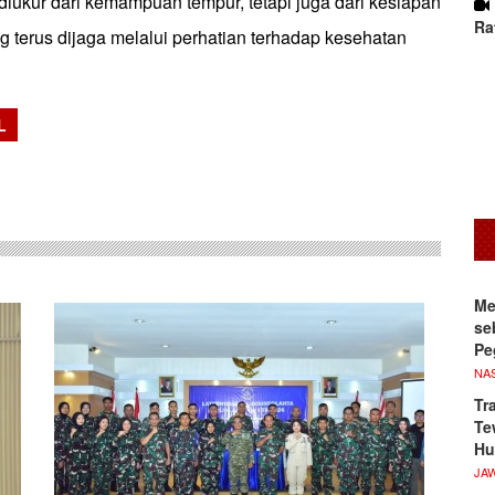
a diukur dari kemampuan tempur, tetapi juga dari kesiapan
Ra
ng terus dijaga melalui perhatian terhadap kesehatan
L
sApp
Me
se
Pe
NA
Tr
Te
Hu
JA