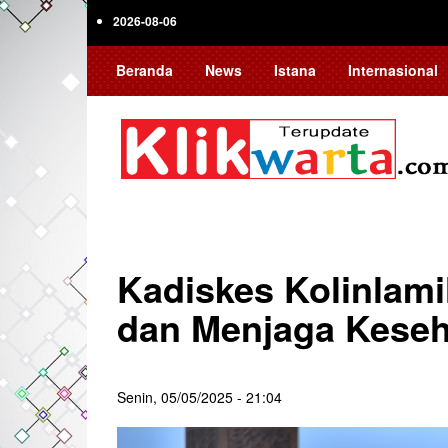
Skip
2026-08-06
to
main
Beranda
News
Istana
Internasional
content
Kadiskes Kolinlami
dan Menjaga Kese
Senin, 05/05/2025 - 21:04