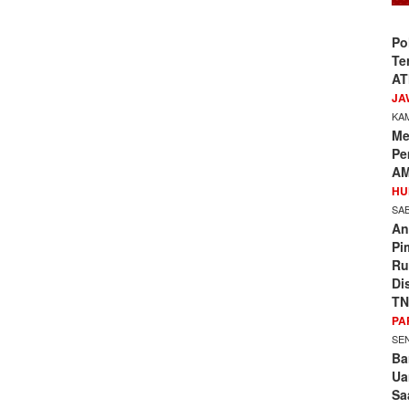
Po
Te
AT
JA
KAM
Me
Pe
AM
HU
SAB
An
Pi
Ru
Di
TN
PA
SEN
Ba
Ua
Sa