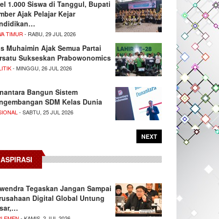
el 1.000 Siswa di Tanggul, Bupati
mber Ajak Pelajar Kejar
ndidikan…
WA TIMUR
- RABU, 29 JUL 2026
s Muhaimin Ajak Semua Partai
rsatu Sukseskan Prabowonomics
ITIK
- MINGGU, 26 JUL 2026
nantara Bangun Sistem
ngembangan SDM Kelas Dunia
SIONAL
- SABTU, 25 JUL 2026
NEXT
ASPIRASI
wendra Tegaskan Jangan Sampai
rusahaan Digital Global Untung
sar,…
RLEMEN
- KAMIS, 2 JUL 2026