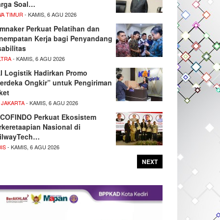
rga Soal…
WA TIMUR
- KAMIS, 6 AGU 2026
mnaker Perkuat Pelatihan dan
nempatan Kerja bagi Penyandang
sabilitas
LTRA
- KAMIS, 6 AGU 2026
I Logistik Hadirkan Promo
erdeka Ongkir” untuk Pengiriman
ket
 JAKARTA
- KAMIS, 6 AGU 2026
COFINDO Perkuat Ekosistem
rkeretaapian Nasional di
ilwayTech…
IS
- KAMIS, 6 AGU 2026
NEXT