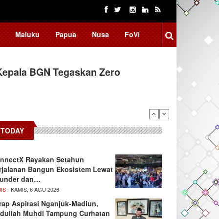
Maluku
Papua
Nusa
FoVi
Kepala BGN Tegaskan Zero
TODAY
nnectX Rayakan Setahun
rjalanan Bangun Ekosistem Lewat
under dan…
IS
- KAMIS, 6 AGU 2026
rap Aspirasi Nganjuk-Madiun,
dullah Muhdi Tampung Curhatan