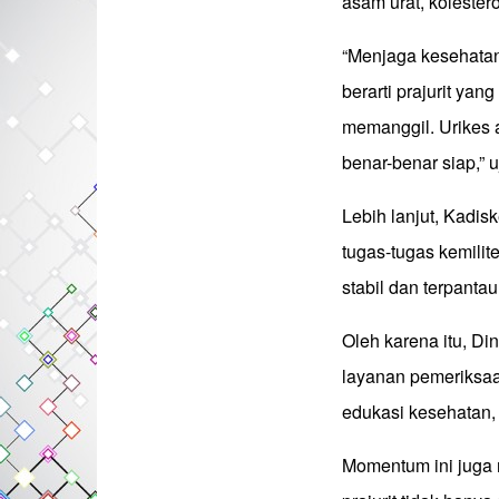
asam urat, kolester
“Menjaga kesehatan 
berarti prajurit ya
memanggil. Urikes a
benar-benar siap,” u
Lebih lanjut, Kadis
tugas-tugas kemilit
stabil dan terpanta
Oleh karena itu, D
layanan pemeriksaa
edukasi kesehatan,
Momentum ini juga 