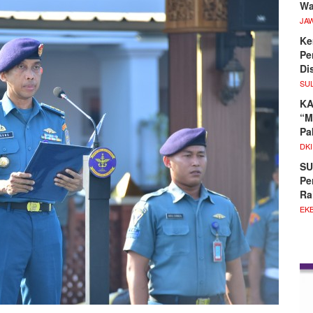
Wa
JA
Ke
Pe
Di
SU
KA
“M
Pa
DKI
SU
Pe
Ra
EKB