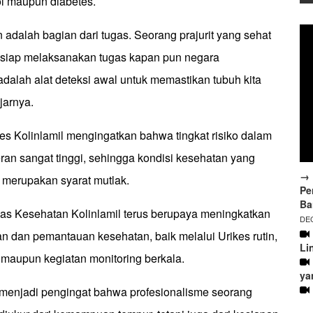
ol maupun diabetes.
adalah bagian dari tugas. Seorang prajurit yang sehat
ng siap melaksanakan tugas kapan pun negara
dalah alat deteksi awal untuk memastikan tubuh kita
jarnya.
kes Kolinlamil mengingatkan bahwa tingkat risiko dalam
eran sangat tinggi, sehingga kondisi kesehatan yang
→ 
u merupakan syarat mutlak.
Pe
Ba
inas Kesehatan Kolinlamil terus berupaya meningkatkan
DEC
n dan pemantauan kesehatan, baik melalui Urikes rutin,
Li
 maupun kegiatan monitoring berkala.
ya
menjadi pengingat bahwa profesionalisme seorang