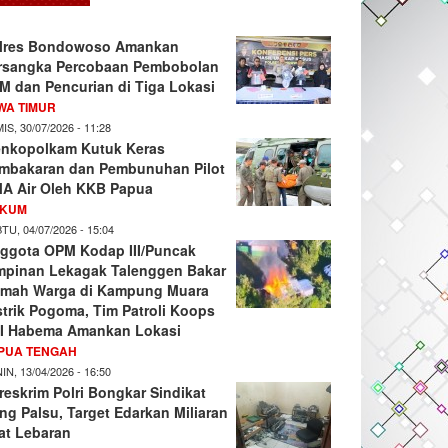
lres Bondowoso Amankan
rsangka Percobaan Pembobolan
M dan Pencurian di Tiga Lokasi
WA TIMUR
IS, 30/07/2026 - 11:28
nkopolkam Kutuk Keras
mbakaran dan Pembunuhan Pilot
A Air Oleh KKB Papua
KUM
TU, 04/07/2026 - 15:04
ggota OPM Kodap III/Puncak
mpinan Lekagak Talenggen Bakar
mah Warga di Kampung Muara
strik Pogoma, Tim Patroli Koops
I Habema Amankan Lokasi
PUA TENGAH
IN, 13/04/2026 - 16:50
reskrim Polri Bongkar Sindikat
ng Palsu, Target Edarkan Miliaran
at Lebaran