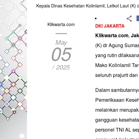
Kepala Dinas Kesehatan Kolinlamil, Letkol Laut (K
Klikwarta.com
DKI JAKARTA
Klikwarta
.
com
,
Jak
May
05
(K) dr Agung Suma
yang rutin dilaksan
Mako Kolinlamil Tanj
/ 2025
seluruh prajurit da
Dalam sambutannya
Pemeriksaan Keseha
melainkan merupaka
gangguan kesehatan
personel TNI AL sepe