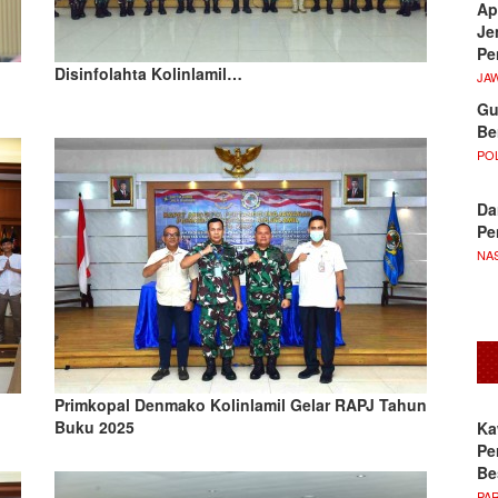
Ap
Je
Pe
Disinfolahta Kolinlamil…
JA
Gu
Be
POL
Da
Pe
NA
Primkopal Denmako Kolinlamil Gelar RAPJ Tahun
Buku 2025
Ka
Pe
Be
PA