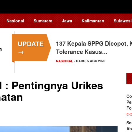
Nasional
Sumatera
Jawa
Kalimantan
Sulawesi
UPDATE
137 Kepala SPPG Dicopot, 
→
Tolerance Kasus…
NASIONAL
- RABU, 5 AGU 2026
l : Pentingnya Urikes
hatan
Co
Pe
Fo
EKB
Se
Ab