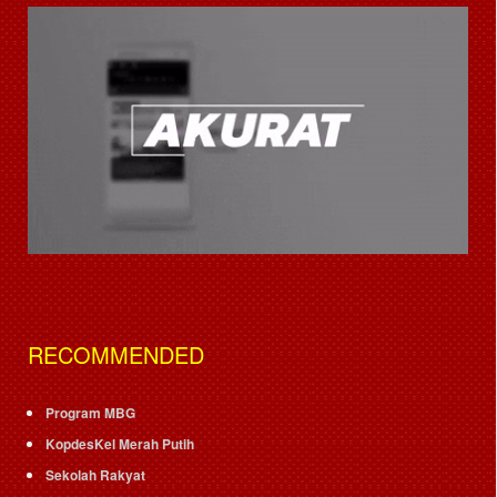
RECOMMENDED
Program MBG
KopdesKel Merah Putih
Sekolah Rakyat