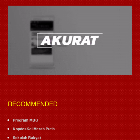
RECOMMENDED
Program MBG
KopdesKel Merah Putih
Sekolah Rakyat