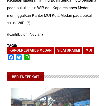
Kegiatan silaturahmi ini diakhiri dengan foto bersama
pada pukul 11.12 WIB dan Kapolrestabes Medan
meninggalkan Kantor MUI Kota Medan pada pukul
11.19 WIB. (*)
(Kontributor : Novian)
TAGS
KAPOLRESTABES MEDAN
SILATURAHMI
MUI
Facebook
Twitter
WhatsApp
BERITA TERKAIT