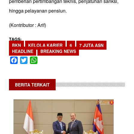
pemberian pertimbangan teknis, penjatuhan sanksi,
hingga pelayanan pensiun.
(Kontributor : Arif)
TAGS
BKN
KELOLA KARIER
6
7 JUTA ASN
HEADLINE
BREAKING NEWS
Facebook
Twitter
WhatsApp
BERITA TERKAIT