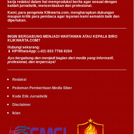
kerja redaksi dalam hal memproduksi berita agar sesuai dengan
kaidah jurnalistik, mencerdaskan dan profesional.
Kami, para pengelola Klikwarta.com, mengharapkan dukungan
maupun kritik para pembaca agar layanan kami semakin baik dan
diperlukan.
INGIN BERGABUNG MENJADI WARTAWAN ATAU KEPALA BIRO
KLIKWARTA.COM?
Hubungi sekarang:
📱
HP/WhatsApp:
(+62) 853 7768 8284
Ayo bergabung dan menjadi bagian dari media yang informatif,
profesional, dan terpercaya!
Redaksi
Pedoman Pemberitaan Media Siber
Kode Etik Jurnalistik
Disclaimer
Iklan