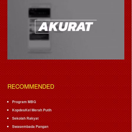
RECOMMENDED
Program MBG
KopdesKel Merah Putih
Sekolah Rakyat
Swasembada Pangan