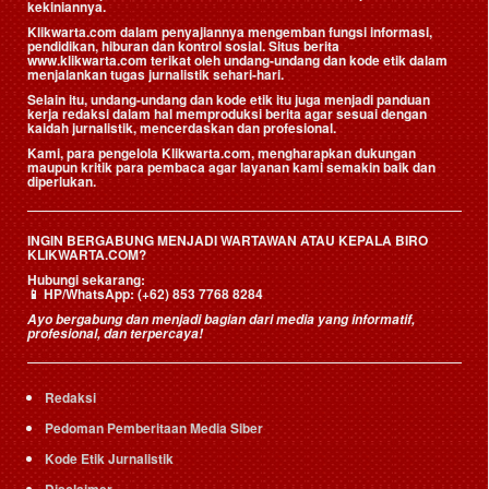
kekiniannya.
Klikwarta.com dalam penyajiannya mengemban fungsi informasi,
pendidikan, hiburan dan kontrol sosial. Situs berita
www.klikwarta.com terikat oleh undang-undang dan kode etik dalam
menjalankan tugas jurnalistik sehari-hari.
Selain itu, undang-undang dan kode etik itu juga menjadi panduan
kerja redaksi dalam hal memproduksi berita agar sesuai dengan
kaidah jurnalistik, mencerdaskan dan profesional.
Kami, para pengelola Klikwarta.com, mengharapkan dukungan
maupun kritik para pembaca agar layanan kami semakin baik dan
diperlukan.
INGIN BERGABUNG MENJADI WARTAWAN ATAU KEPALA BIRO
KLIKWARTA.COM?
Hubungi sekarang:
📱
HP/WhatsApp:
(+62) 853 7768 8284
Ayo bergabung dan menjadi bagian dari media yang informatif,
profesional, dan terpercaya!
Redaksi
Pedoman Pemberitaan Media Siber
Kode Etik Jurnalistik
Disclaimer