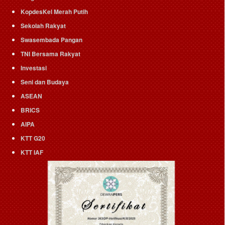
KopdesKel Merah Putih
Sekolah Rakyat
Swasembada Pangan
TNI Bersama Rakyat
Investasi
Seni dan Budaya
ASEAN
BRICS
AIPA
KTT G20
KTT IAF