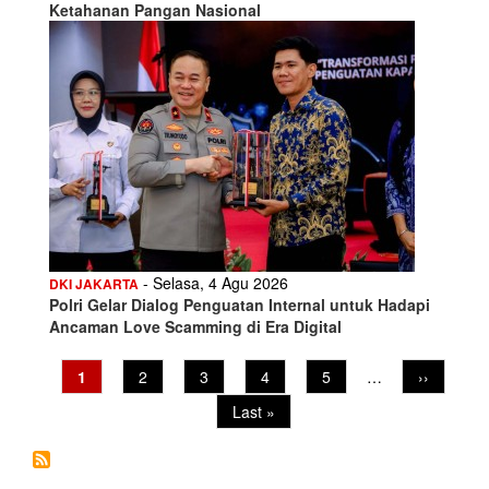
Ketahanan Pangan Nasional
- Selasa, 4 Agu 2026
DKI JAKARTA
Polri Gelar Dialog Penguatan Internal untuk Hadapi
Ancaman Love Scamming di Era Digital
Pagination
Current
1
Page
2
Page
3
Page
4
Page
5
…
Next
››
page
page
Last
Last »
page