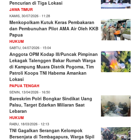
Pencurian di Tiga Lokasi
JAWA TIMUR
KAMIS, 30/07/2026 - 11:28
Menkopolkam Kutuk Keras Pembakaran
dan Pembunuhan Pilot AMA Air Oleh KKB
Papua
HUKUM
SABTU, 04/07/2026 - 15:04
Anggota OPM Kodap III/Puncak Pimpinan
Lekagak Talenggen Bakar Rumah Warga
di Kampung Muara Distrik Pogoma, Tim
Patroli Koops TNI Habema Amankan
Lokasi
PAPUA TENGAH
SENIN, 13/04/2026 - 16:50
Bareskrim Polri Bongkar Sindikat Uang
Palsu, Target Edarkan Miliaran Saat
Lebaran
HUKUM
RABU, 18/03/2026 - 12:13
TNI Gagalkan Serangan Kelompok
Bersenjata di Tembagapura, Warga Sipil