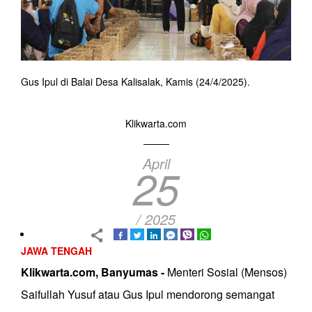
Gus Ipul di Balai Desa Kalisalak, Kamis (24/4/2025).
Klikwarta.com
April
25
/ 2025
JAWA TENGAH
Klikwarta.com, Banyumas -
Menteri Sosial (Mensos)
Saifullah Yusuf atau Gus Ipul mendorong semangat