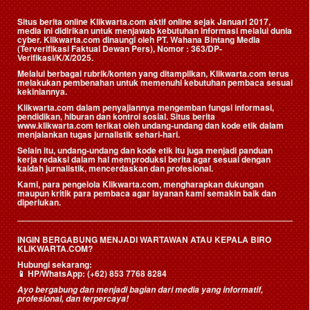
Situs berita online Klikwarta.com aktif online sejak Januari 2017,
media ini didirikan untuk menjawab kebutuhan informasi melalui dunia
cyber. Klikwarta.com dinaungi oleh
PT. Wahana Bintang Media
(Terverifikasi Faktual Dewan Pers)
, Nomor : 363/DP-
Verifikasi/K/X/2025.
Melalui berbagai rubrik/konten yang ditampilkan, Klikwarta.com terus
melakukan pembenahan untuk memenuhi kebutuhan pembaca sesuai
kekiniannya.
Klikwarta.com dalam penyajiannya mengemban fungsi informasi,
pendidikan, hiburan dan kontrol sosial. Situs berita
www.klikwarta.com terikat oleh undang-undang dan kode etik dalam
menjalankan tugas jurnalistik sehari-hari.
Selain itu, undang-undang dan kode etik itu juga menjadi panduan
kerja redaksi dalam hal memproduksi berita agar sesuai dengan
kaidah jurnalistik, mencerdaskan dan profesional.
Kami, para pengelola Klikwarta.com, mengharapkan dukungan
maupun kritik para pembaca agar layanan kami semakin baik dan
diperlukan.
INGIN BERGABUNG MENJADI WARTAWAN ATAU KEPALA BIRO
KLIKWARTA.COM?
Hubungi sekarang:
📱
HP/WhatsApp:
(+62) 853 7768 8284
Ayo bergabung dan menjadi bagian dari media yang informatif,
profesional, dan terpercaya!