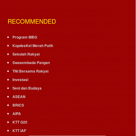
RECOMMENDED
Program MBG
KopdesKel Merah Putih
Sekolah Rakyat
Swasembada Pangan
TNI Bersama Rakyat
Investasi
Seni dan Budaya
ASEAN
BRICS
AIPA
KTT G20
KTT IAF