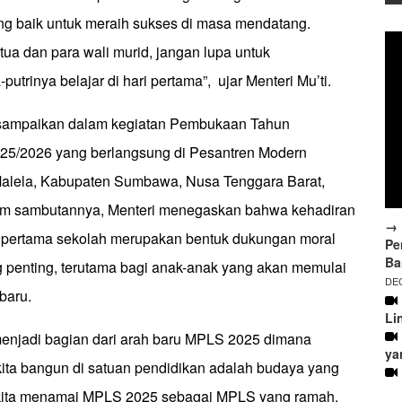
ang baik untuk meraih sukses di masa mendatang.
ua dan para wali murid, jangan lupa untuk
utrinya belajar di hari pertama”, ujar Menteri Mu’ti.
disampaikan dalam kegiatan Pembukaan Tahun
25/2026 yang berlangsung di Pesantren Modern
Malela, Kabupaten Sumbawa, Nusa Tenggara Barat,
lam sambutannya, Menteri menegaskan bahwa kehadiran
→ 
i pertama sekolah merupakan bentuk dukungan moral
Pe
Ba
 penting, terutama bagi anak-anak yang akan memulai
DEC
baru.
Li
 menjadi bagian dari arah baru MPLS 2025 dimana
ya
kita bangun di satuan pendidikan adalah budaya yang
, kita menamai MPLS 2025 sebagai MPLS yang ramah.