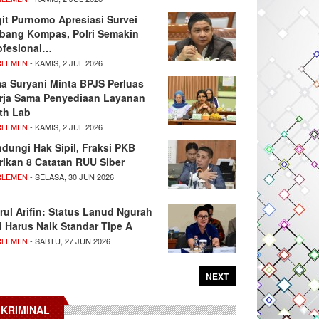
git Purnomo Apresiasi Survei
tbang Kompas, Polri Semakin
ofesional…
RLEMEN
- KAMIS, 2 JUL 2026
ma Suryani Minta BPJS Perluas
rja Sama Penyediaan Layanan
th Lab
RLEMEN
- KAMIS, 2 JUL 2026
ndungi Hak Sipil, Fraksi PKB
rikan 8 Catatan RUU Siber
RLEMEN
- SELASA, 30 JUN 2026
rul Arifin: Status Lanud Ngurah
i Harus Naik Standar Tipe A
RLEMEN
- SABTU, 27 JUN 2026
NEXT
KRIMINAL