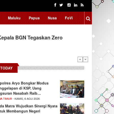
Maluku
Papua
Nusa
FoVi
Kepala BGN Tegaskan Zero
ssar Raih Prestasi Akademik
TODAY
polres Aryo Bongkar Modus
nggelapan di KSP, Uang
gsuran Nasabah Raib…
WA TIMUR
- KAMIS, 6 AGU 2026
da Matra Wujudkan Sinergi Nyata
tuk Membangun Negeri