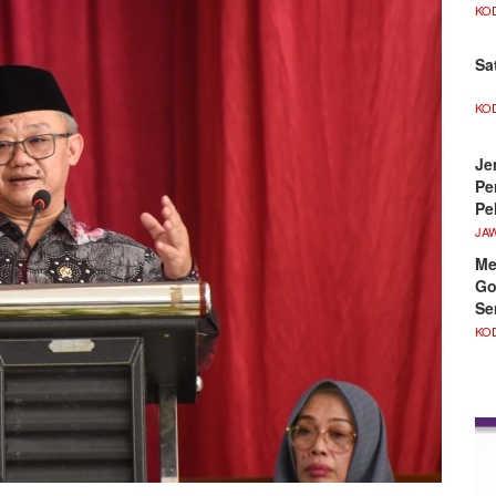
KO
Sa
KO
Je
Pe
Pe
JA
Me
Go
Se
KO