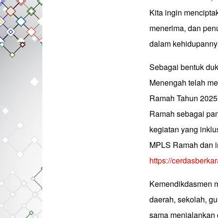
Kita ingin mencipt
menerima, dan penuh
dalam kehidupannya”
Sebagai bentuk duk
Menengah telah me
Ramah Tahun 2025,
Ramah sebagai pan
kegiatan yang inkl
MPLS Ramah dan inf
https://cerdasberk
Kemendikdasmen me
daerah, sekolah, gu
sama menjalankan