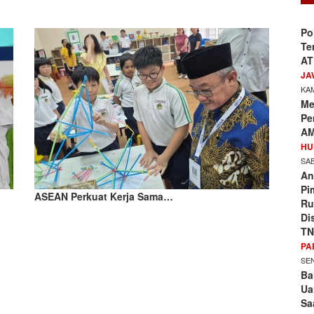
Po
Te
AT
JA
KAM
Me
Pe
AM
HU
SAB
An
Pi
ASEAN Perkuat Kerja Sama…
Ru
Di
TN
PA
SEN
Ba
Ua
Sa