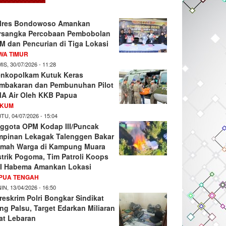
lres Bondowoso Amankan
rsangka Percobaan Pembobolan
M dan Pencurian di Tiga Lokasi
WA TIMUR
IS, 30/07/2026 - 11:28
nkopolkam Kutuk Keras
mbakaran dan Pembunuhan Pilot
A Air Oleh KKB Papua
KUM
TU, 04/07/2026 - 15:04
ggota OPM Kodap III/Puncak
mpinan Lekagak Talenggen Bakar
mah Warga di Kampung Muara
strik Pogoma, Tim Patroli Koops
I Habema Amankan Lokasi
PUA TENGAH
IN, 13/04/2026 - 16:50
reskrim Polri Bongkar Sindikat
ng Palsu, Target Edarkan Miliaran
at Lebaran