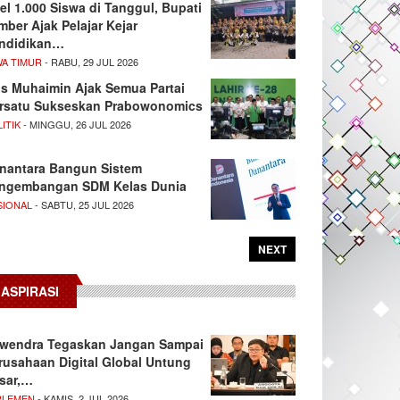
el 1.000 Siswa di Tanggul, Bupati
mber Ajak Pelajar Kejar
ndidikan…
WA TIMUR
- RABU, 29 JUL 2026
s Muhaimin Ajak Semua Partai
rsatu Sukseskan Prabowonomics
ITIK
- MINGGU, 26 JUL 2026
nantara Bangun Sistem
ngembangan SDM Kelas Dunia
SIONAL
- SABTU, 25 JUL 2026
NEXT
ASPIRASI
wendra Tegaskan Jangan Sampai
rusahaan Digital Global Untung
sar,…
RLEMEN
- KAMIS, 2 JUL 2026