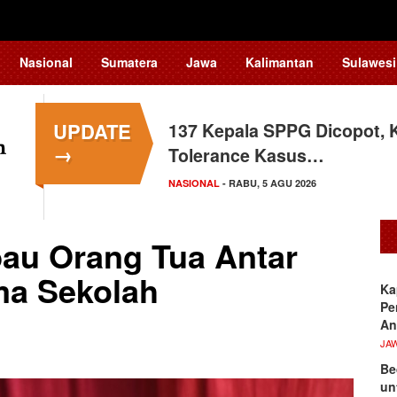
Nasional
Sumatera
Jawa
Kalimantan
Sulawesi
UPDATE
137 Kepala SPPG Dicopot, 
Siswa Sekolah Rakyat Maka
→
Tolerance Kasus…
Tingkat Nasional
NASIONAL
SULAWESI SELATAN
- RABU, 5 AGU 2026
- SELASA, 4 AGU 2026
au Orang Tua Antar
ma Sekolah
Ka
Pe
An
JA
Be
un