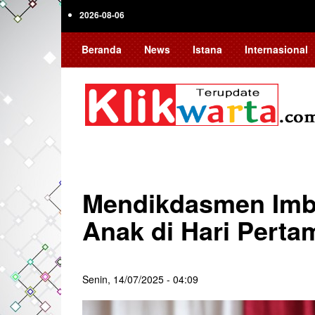
Skip
2026-08-06
to
main
Beranda
News
Istana
Internasional
content
Mendikdasmen Imb
Anak di Hari Perta
Senin, 14/07/2025 - 04:09