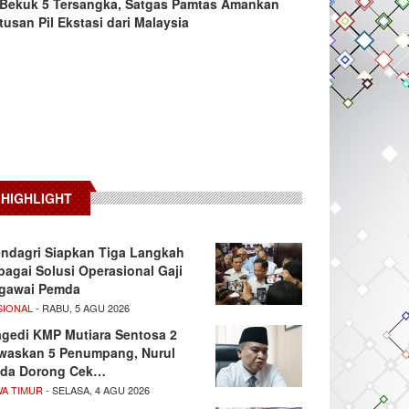
Bekuk 5 Tersangka, Satgas Pamtas Amankan
tusan Pil Ekstasi dari Malaysia
HIGHLIGHT
ndagri Siapkan Tiga Langkah
bagai Solusi Operasional Gaji
gawai Pemda
SIONAL
- RABU, 5 AGU 2026
agedi KMP Mutiara Sentosa 2
waskan 5 Penumpang, Nurul
da Dorong Cek…
WA TIMUR
- SELASA, 4 AGU 2026