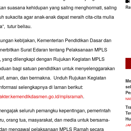
Ra
akan suasana kehidupan yang saling menghormati, saling
 sukacita agar anak-anak dapat meraih cita-cita mulia
, tutur beliau.
ungan kebijakan, Kementerian Pendidikan Dasar dan
nerbitkan Surat Edaran tentang Pelaksanaan MPLS
 yang dilengkapi dengan Rujukan Kegiatan MPLS
duan bagi satuan pendidikan untuk menyelenggarakan
usif, aman, dan bermakna. Unduh Rujukan Kegiatan
Me
se
ormasi selengkapnya di laman berikut:
Pe
arakter.kemendikdasmen.go.id/mplsramah
.
NA
Tr
ngajak seluruh pemangku kepentingan, pemerintah
Te
Hu
ru, orang tua, masyarakat, dan media untuk bersama-
JA
 dan mengawal pelaksanaan MPLS Ramah secara