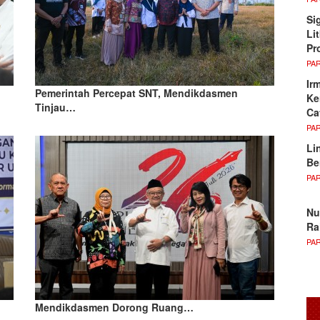
Si
Li
Pr
PA
Ir
Pemerintah Percepat SNT, Mendikdasmen
Ke
Tinjau…
Ca
PA
Li
Be
PA
Nu
Ra
PA
Mendikdasmen Dorong Ruang…