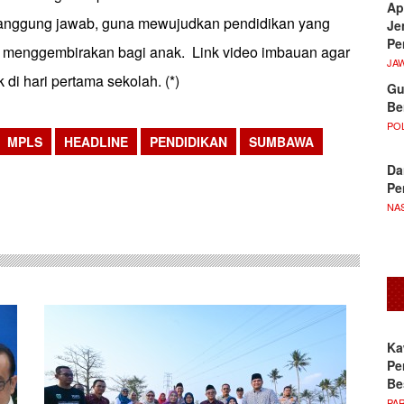
Ap
rtanggung jawab, guna mewujudkan pendidikan yang
Je
Pe
 menggembirakan bagi anak. Link video imbauan agar
JA
 di hari pertama sekolah. (*)
Gu
Be
POL
MPLS
HEADLINE
PENDIDIKAN
SUMBAWA
Da
sApp
Pe
NA
Ka
Pe
Be
PA