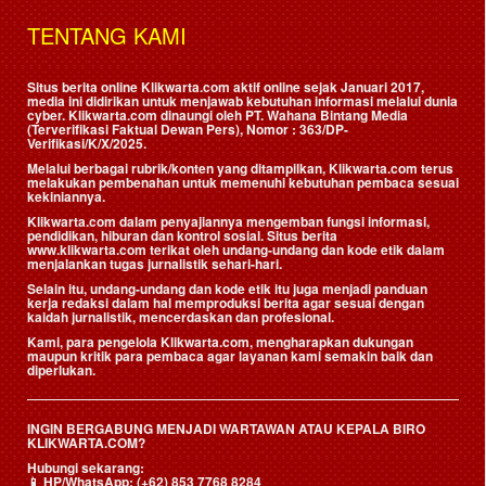
TENTANG KAMI
Situs berita online Klikwarta.com aktif online sejak Januari 2017,
media ini didirikan untuk menjawab kebutuhan informasi melalui dunia
cyber. Klikwarta.com dinaungi oleh
PT. Wahana Bintang Media
(Terverifikasi Faktual Dewan Pers)
, Nomor : 363/DP-
Verifikasi/K/X/2025.
Melalui berbagai rubrik/konten yang ditampilkan, Klikwarta.com terus
melakukan pembenahan untuk memenuhi kebutuhan pembaca sesuai
kekiniannya.
Klikwarta.com dalam penyajiannya mengemban fungsi informasi,
pendidikan, hiburan dan kontrol sosial. Situs berita
www.klikwarta.com terikat oleh undang-undang dan kode etik dalam
menjalankan tugas jurnalistik sehari-hari.
Selain itu, undang-undang dan kode etik itu juga menjadi panduan
kerja redaksi dalam hal memproduksi berita agar sesuai dengan
kaidah jurnalistik, mencerdaskan dan profesional.
Kami, para pengelola Klikwarta.com, mengharapkan dukungan
maupun kritik para pembaca agar layanan kami semakin baik dan
diperlukan.
INGIN BERGABUNG MENJADI WARTAWAN ATAU KEPALA BIRO
KLIKWARTA.COM?
Hubungi sekarang:
📱
HP/WhatsApp:
(+62) 853 7768 8284