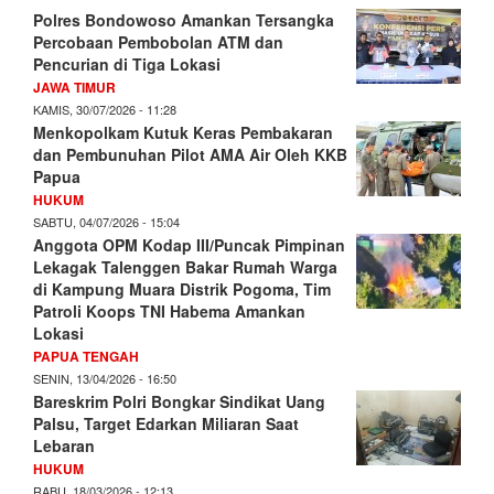
Polres Bondowoso Amankan Tersangka
Percobaan Pembobolan ATM dan
Pencurian di Tiga Lokasi
JAWA TIMUR
KAMIS, 30/07/2026 - 11:28
Menkopolkam Kutuk Keras Pembakaran
dan Pembunuhan Pilot AMA Air Oleh KKB
Papua
HUKUM
SABTU, 04/07/2026 - 15:04
Anggota OPM Kodap III/Puncak Pimpinan
Lekagak Talenggen Bakar Rumah Warga
di Kampung Muara Distrik Pogoma, Tim
Patroli Koops TNI Habema Amankan
Lokasi
PAPUA TENGAH
SENIN, 13/04/2026 - 16:50
Bareskrim Polri Bongkar Sindikat Uang
Palsu, Target Edarkan Miliaran Saat
Lebaran
HUKUM
RABU, 18/03/2026 - 12:13