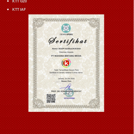
KTT G20
KTT IAF