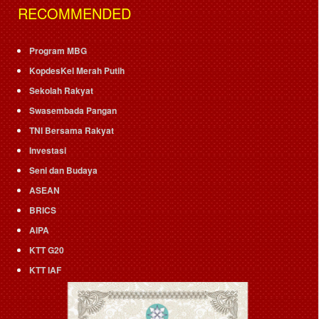
RECOMMENDED
Program MBG
KopdesKel Merah Putih
Sekolah Rakyat
Swasembada Pangan
TNI Bersama Rakyat
Investasi
Seni dan Budaya
ASEAN
BRICS
AIPA
KTT G20
KTT IAF