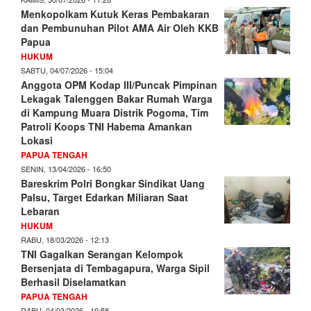
Menkopolkam Kutuk Keras Pembakaran
dan Pembunuhan Pilot AMA Air Oleh KKB
Papua
HUKUM
SABTU, 04/07/2026 - 15:04
Anggota OPM Kodap III/Puncak Pimpinan
Lekagak Talenggen Bakar Rumah Warga
di Kampung Muara Distrik Pogoma, Tim
Patroli Koops TNI Habema Amankan
Lokasi
PAPUA TENGAH
SENIN, 13/04/2026 - 16:50
Bareskrim Polri Bongkar Sindikat Uang
Palsu, Target Edarkan Miliaran Saat
Lebaran
HUKUM
RABU, 18/03/2026 - 12:13
TNI Gagalkan Serangan Kelompok
Bersenjata di Tembagapura, Warga Sipil
Berhasil Diselamatkan
PAPUA TENGAH
RABU, 04/03/2026 - 19:58