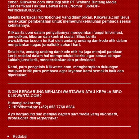
cyber. Klikwarta.com dinaungi oleh
PT. Wahana Bintang Media
(Terverifikasi Faktual Dewan Pers)
, Nomor : 363/DP-
Verifikasi/K/X/2025.
Melalui berbagai rubrik/konten yang ditampilkan, Klikwarta.com terus
melakukan pembenahan untuk memenuhi kebutuhan pembaca sesuai
kekiniannya.
Klikwarta.com dalam penyajiannya mengemban fungsi informasi,
pendidikan, hiburan dan kontrol sosial. Situs berita
www.klikwarta.com terikat oleh undang-undang dan kode etik dalam
menjalankan tugas jurnalistik sehari-hari.
Selain itu, undang-undang dan kode etik itu juga menjadi panduan
kerja redaksi dalam hal memproduksi berita agar sesuai dengan
kaidah jurnalistik, mencerdaskan dan profesional.
Kami, para pengelola Klikwarta.com, mengharapkan dukungan
maupun kritik para pembaca agar layanan kami semakin baik dan
diperlukan.
INGIN BERGABUNG MENJADI WARTAWAN ATAU KEPALA BIRO
KLIKWARTA.COM?
Hubungi sekarang:
📱
HP/WhatsApp:
(+62) 853 7768 8284
Ayo bergabung dan menjadi bagian dari media yang informatif,
profesional, dan terpercaya!
Redaksi