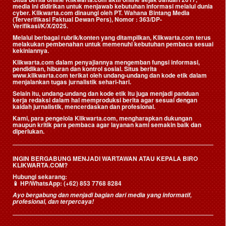
media ini didirikan untuk menjawab kebutuhan informasi melalui dunia
cyber. Klikwarta.com dinaungi oleh
PT. Wahana Bintang Media
(Terverifikasi Faktual Dewan Pers)
, Nomor : 363/DP-
Verifikasi/K/X/2025.
Melalui berbagai rubrik/konten yang ditampilkan, Klikwarta.com terus
melakukan pembenahan untuk memenuhi kebutuhan pembaca sesuai
kekiniannya.
Klikwarta.com dalam penyajiannya mengemban fungsi informasi,
pendidikan, hiburan dan kontrol sosial. Situs berita
www.klikwarta.com terikat oleh undang-undang dan kode etik dalam
menjalankan tugas jurnalistik sehari-hari.
Selain itu, undang-undang dan kode etik itu juga menjadi panduan
kerja redaksi dalam hal memproduksi berita agar sesuai dengan
kaidah jurnalistik, mencerdaskan dan profesional.
Kami, para pengelola Klikwarta.com, mengharapkan dukungan
maupun kritik para pembaca agar layanan kami semakin baik dan
diperlukan.
INGIN BERGABUNG MENJADI WARTAWAN ATAU KEPALA BIRO
KLIKWARTA.COM?
Hubungi sekarang:
📱
HP/WhatsApp:
(+62) 853 7768 8284
Ayo bergabung dan menjadi bagian dari media yang informatif,
profesional, dan terpercaya!