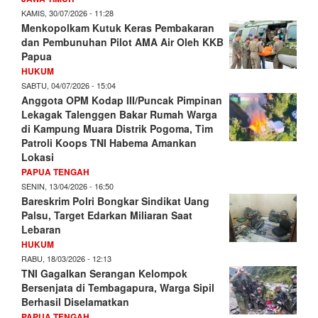
KAMIS, 30/07/2026 - 11:28
Menkopolkam Kutuk Keras Pembakaran
dan Pembunuhan Pilot AMA Air Oleh KKB
Papua
HUKUM
SABTU, 04/07/2026 - 15:04
Anggota OPM Kodap III/Puncak Pimpinan
Lekagak Talenggen Bakar Rumah Warga
di Kampung Muara Distrik Pogoma, Tim
Patroli Koops TNI Habema Amankan
Lokasi
PAPUA TENGAH
SENIN, 13/04/2026 - 16:50
Bareskrim Polri Bongkar Sindikat Uang
Palsu, Target Edarkan Miliaran Saat
Lebaran
HUKUM
RABU, 18/03/2026 - 12:13
TNI Gagalkan Serangan Kelompok
Bersenjata di Tembagapura, Warga Sipil
Berhasil Diselamatkan
PAPUA TENGAH