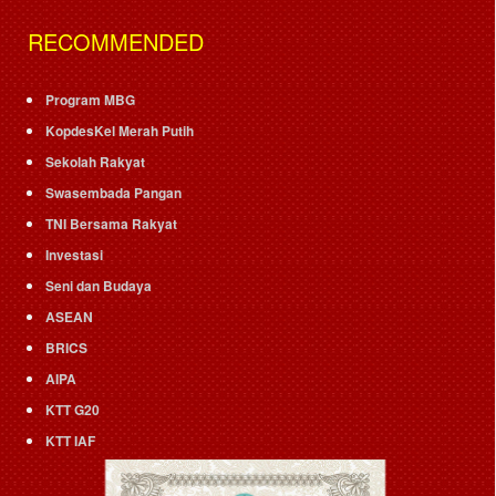
RECOMMENDED
Program MBG
KopdesKel Merah Putih
Sekolah Rakyat
Swasembada Pangan
TNI Bersama Rakyat
Investasi
Seni dan Budaya
ASEAN
BRICS
AIPA
KTT G20
KTT IAF