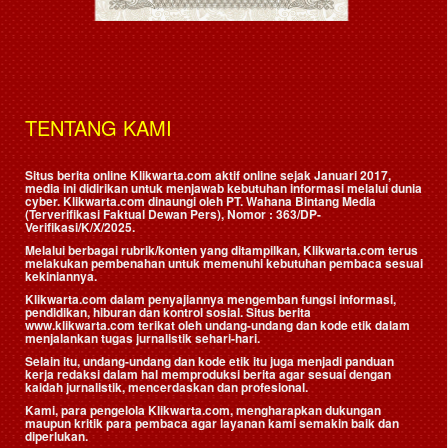
TENTANG KAMI
Situs berita online Klikwarta.com aktif online sejak Januari 2017,
media ini didirikan untuk menjawab kebutuhan informasi melalui dunia
cyber. Klikwarta.com dinaungi oleh
PT. Wahana Bintang Media
(Terverifikasi Faktual Dewan Pers)
, Nomor : 363/DP-
Verifikasi/K/X/2025.
Melalui berbagai rubrik/konten yang ditampilkan, Klikwarta.com terus
melakukan pembenahan untuk memenuhi kebutuhan pembaca sesuai
kekiniannya.
Klikwarta.com dalam penyajiannya mengemban fungsi informasi,
pendidikan, hiburan dan kontrol sosial. Situs berita
www.klikwarta.com terikat oleh undang-undang dan kode etik dalam
menjalankan tugas jurnalistik sehari-hari.
Selain itu, undang-undang dan kode etik itu juga menjadi panduan
kerja redaksi dalam hal memproduksi berita agar sesuai dengan
kaidah jurnalistik, mencerdaskan dan profesional.
Kami, para pengelola Klikwarta.com, mengharapkan dukungan
maupun kritik para pembaca agar layanan kami semakin baik dan
diperlukan.