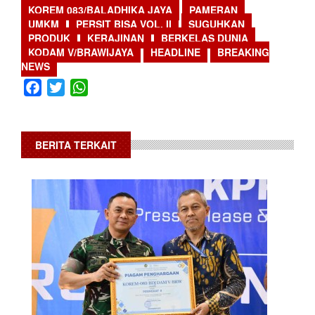
KOREM 083/BALADHIKA JAYA
PAMERAN
UMKM
PERSIT BISA VOL. II
SUGUHKAN
PRODUK
KERAJINAN
BERKELAS DUNIA
KODAM V/BRAWIJAYA
HEADLINE
BREAKING
NEWS
Facebook
Twitter
WhatsApp
BERITA TERKAIT