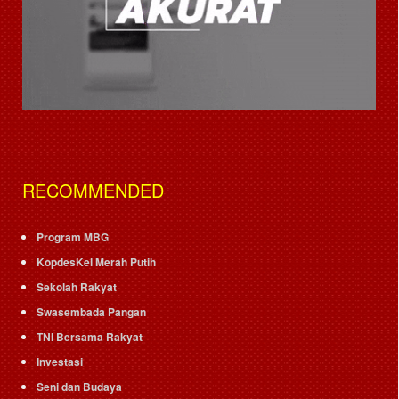
RECOMMENDED
Program MBG
KopdesKel Merah Putih
Sekolah Rakyat
Swasembada Pangan
TNI Bersama Rakyat
Investasi
Seni dan Budaya