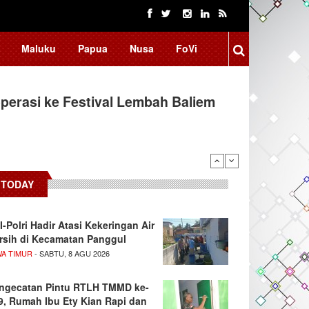
Maluku
Papua
Nusa
FoVi
erasi ke Festival Lembah Baliem
donesia, BRIN Fokus Kembangkan
TODAY
I-Polri Hadir Atasi Kekeringan Air
rsih di Kecamatan Panggul
WA TIMUR
- SABTU, 8 AGU 2026
ngecatan Pintu RTLH TMMD ke-
9, Rumah Ibu Ety Kian Rapi dan