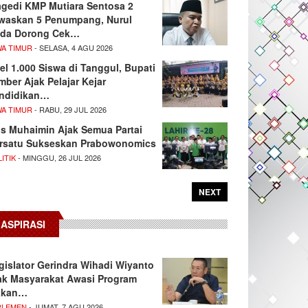
agedi KMP Mutiara Sentosa 2
waskan 5 Penumpang, Nurul
da Dorong Cek…
WA TIMUR
- SELASA, 4 AGU 2026
el 1.000 Siswa di Tanggul, Bupati
mber Ajak Pelajar Kejar
ndidikan…
WA TIMUR
- RABU, 29 JUL 2026
s Muhaimin Ajak Semua Partai
rsatu Sukseskan Prabowonomics
ITIK
- MINGGU, 26 JUL 2026
NEXT
ASPIRASI
gislator Gerindra Wihadi Wiyanto
ak Masyarakat Awasi Program
akan…
RLEMEN
- JUMAT, 7 AGU 2026