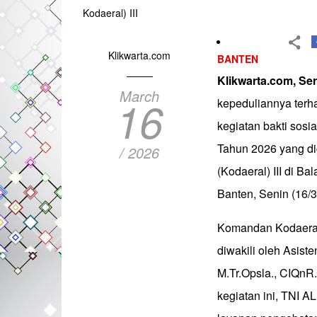
Kodaeral) III
Klikwarta.com
BANTEN
Klikwarta.com, Se
March
16
kepeduliannya terh
kegiatan bakti sosi
Tahun 2026 yang d
/ 2026
(Kodaeral) III di 
Banten, Senin (16/3
Komandan Kodaeral 
diwakili oleh Asiste
M.Tr.Opsla., CIQnR
kegiatan ini, TNI 