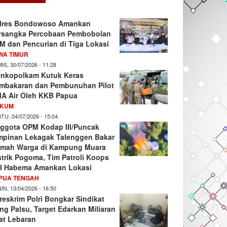
lres Bondowoso Amankan
rsangka Percobaan Pembobolan
M dan Pencurian di Tiga Lokasi
WA TIMUR
IS, 30/07/2026 - 11:28
nkopolkam Kutuk Keras
mbakaran dan Pembunuhan Pilot
A Air Oleh KKB Papua
KUM
TU, 04/07/2026 - 15:04
ggota OPM Kodap III/Puncak
mpinan Lekagak Talenggen Bakar
mah Warga di Kampung Muara
strik Pogoma, Tim Patroli Koops
I Habema Amankan Lokasi
PUA TENGAH
IN, 13/04/2026 - 16:50
reskrim Polri Bongkar Sindikat
ng Palsu, Target Edarkan Miliaran
at Lebaran