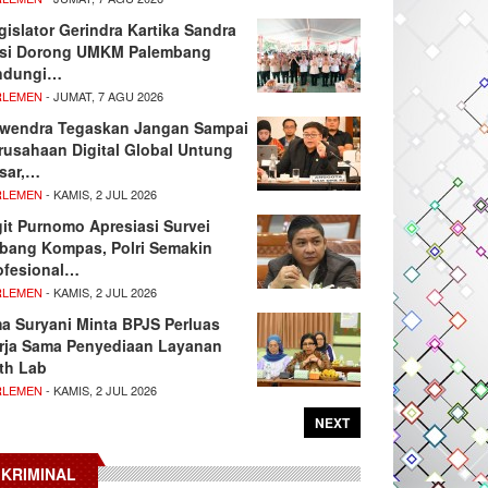
gislator Gerindra Kartika Sandra
si Dorong UMKM Palembang
ndungi…
RLEMEN
- JUMAT, 7 AGU 2026
wendra Tegaskan Jangan Sampai
rusahaan Digital Global Untung
sar,…
RLEMEN
- KAMIS, 2 JUL 2026
git Purnomo Apresiasi Survei
tbang Kompas, Polri Semakin
ofesional…
RLEMEN
- KAMIS, 2 JUL 2026
ma Suryani Minta BPJS Perluas
rja Sama Penyediaan Layanan
th Lab
RLEMEN
- KAMIS, 2 JUL 2026
NEXT
KRIMINAL