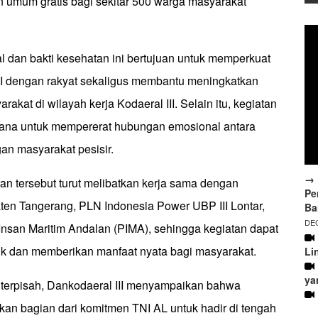
 umum gratis bagi sekitar 500 warga masyarakat
al dan bakti kesehatan ini bertujuan untuk memperkuat
 dengan rakyat sekaligus membantu meningkatkan
akat di wilayah kerja Kodaeral III. Selain itu, kegiatan
arana untuk mempererat hubungan emosional antara
gan masyarakat pesisir.
→ 
an tersebut turut melibatkan kerja sama dengan
Pe
en Tangerang, PLN Indonesia Power UBP III Lontar,
Ba
DEC
Insan Maritim Andalan (PIMA), sehingga kegiatan dapat
ik dan memberikan manfaat nyata bagi masyarakat.
Li
ya
terpisah, Dankodaeral III menyampaikan bahwa
kan bagian dari komitmen TNI AL untuk hadir di tengah