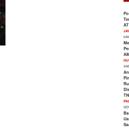
Po
Te
AT
JA
KAM
Me
Pe
AM
HU
SAB
An
Pi
Ru
Di
TN
PA
SEN
Ba
Ua
Sa