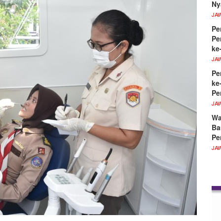
Ny
JA
Pe
Pe
ke
JA
Pe
ke
Pe
JA
Wa
Ba
Pe
JA