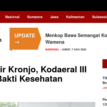
Nasional
Sumatera
Jawa
Kalimantan
Sulawesi
UPDATE
Menkop Bawa Semangat Kop
Tingkatkan Daya Saing In
→
Wamena
Teknologi…
NASIONAL
NASIONAL
- JUMAT, 7 AGU 2026
- JUMAT, 7 AGU 2026
r Kronjo, Kodaeral III
Bakti Kesehatan
TN
Be
JA
Pe
12