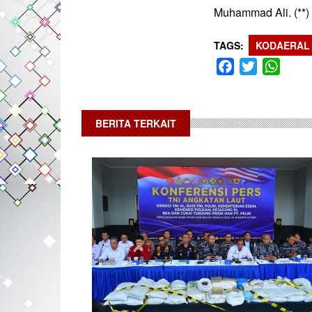
Muhammad Ali. (**)
TAGS
KODAERAL I
Facebook
Twitter
What
BERITA TERKAIT