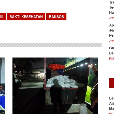
Tr
Te
Hu
II
BAKTI KESEHATAN
BAKSOS
JA
sApp
Ap
Je
Pe
JA
Gu
Be
POL
Le
Aj
M
PA