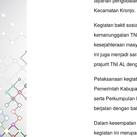
layanan pengobatan
Kecamatan Kronjo.
Kegiatan bakti sosi
kemanunggalan TNI
kesejahteraan masyar
ini juga menjadi s
prajurit TNI AL den
Pelaksanaan kegiat
Pemerintah Kabupat
serta Perkumpulan 
berjalan dengan ba
Dalam kesempatan 
kegiatan ini merupa