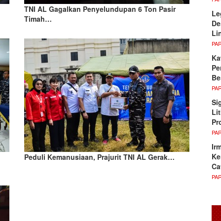
TNI AL Gagalkan Penyelundupan 6 Ton Pasir
Le
Timah…
De
Li
PA
Ka
Pe
Be
PA
Si
Li
Pr
PA
Ir
Ke
Peduli Kemanusiaan, Prajurit TNI AL Gerak…
Ca
PA