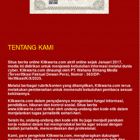
TENTANG KAMI
Situs berita online Klikwarta.com aktif online sejak Januari 2017,
media ini didirikan untuk menjawab kebutuhan informasi melalui dunia
cyber. Klikwarta.com dinaungi oleh
PT. Wahana Bintang Media
(Terverifikasi Faktual Dewan Pers)
, Nomor : 363/DP-
Verifikasi/K/X/2025.
Melalui berbagai rubrik/konten yang ditampilkan, Klikwarta.com terus
melakukan pembenahan untuk memenuhi kebutuhan pembaca sesuai
kekiniannya.
Klikwarta.com dalam penyajiannya mengemban fungsi informasi,
pendidikan, hiburan dan kontrol sosial. Situs berita
www.klikwarta.com terikat oleh undang-undang dan kode etik dalam
menjalankan tugas jurnalistik sehari-hari.
Selain itu, undang-undang dan kode etik itu juga menjadi panduan
kerja redaksi dalam hal memproduksi berita agar sesuai dengan
kaidah jurnalistik, mencerdaskan dan profesional.
Kami, para pengelola Klikwarta.com, mengharapkan dukungan
maupun kritik para pembaca agar layanan kami semakin baik dan