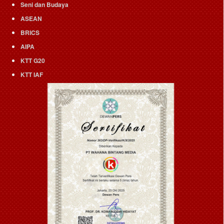
Seni dan Budaya
ASEAN
BRICS
AIPA
KTT G20
KTT IAF