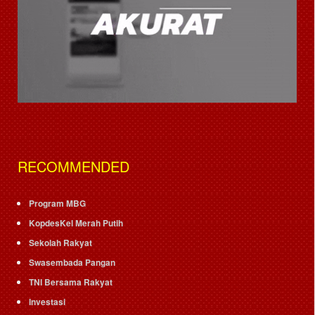
RECOMMENDED
Program MBG
KopdesKel Merah Putih
Sekolah Rakyat
Swasembada Pangan
TNI Bersama Rakyat
Investasi