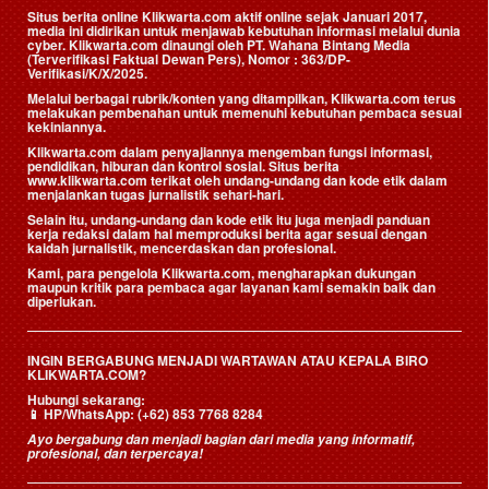
Situs berita online Klikwarta.com aktif online sejak Januari 2017,
media ini didirikan untuk menjawab kebutuhan informasi melalui dunia
cyber. Klikwarta.com dinaungi oleh
PT. Wahana Bintang Media
(Terverifikasi Faktual Dewan Pers)
, Nomor : 363/DP-
Verifikasi/K/X/2025.
Melalui berbagai rubrik/konten yang ditampilkan, Klikwarta.com terus
melakukan pembenahan untuk memenuhi kebutuhan pembaca sesuai
kekiniannya.
Klikwarta.com dalam penyajiannya mengemban fungsi informasi,
pendidikan, hiburan dan kontrol sosial. Situs berita
www.klikwarta.com terikat oleh undang-undang dan kode etik dalam
menjalankan tugas jurnalistik sehari-hari.
Selain itu, undang-undang dan kode etik itu juga menjadi panduan
kerja redaksi dalam hal memproduksi berita agar sesuai dengan
kaidah jurnalistik, mencerdaskan dan profesional.
Kami, para pengelola Klikwarta.com, mengharapkan dukungan
maupun kritik para pembaca agar layanan kami semakin baik dan
diperlukan.
INGIN BERGABUNG MENJADI WARTAWAN ATAU KEPALA BIRO
KLIKWARTA.COM?
Hubungi sekarang:
📱
HP/WhatsApp:
(+62) 853 7768 8284
Ayo bergabung dan menjadi bagian dari media yang informatif,
profesional, dan terpercaya!