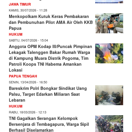
JAWA TIMUR
KAMIS, 30/07/2026 - 11:28
Menkopolkam Kutuk Keras Pembakaran
dan Pembunuhan Pilot AMA Air Oleh KKB
Papua
HUKUM
SABTU, 04/07/2026 - 15:04
Anggota OPM Kodap III/Puncak Pimpinan
Lekagak Talenggen Bakar Rumah Warga
di Kampung Muara Distrik Pogoma, Tim
Patroli Koops TNI Habema Amankan
Lokasi
PAPUA TENGAH
SENIN, 13/04/2026 - 16:50
Bareskrim Polri Bongkar Sindikat Uang
Palsu, Target Edarkan Miliaran Saat
Lebaran
HUKUM
RABU, 18/03/2026 - 12:13
TNI Gagalkan Serangan Kelompok
Bersenjata di Tembagapura, Warga Sipil
Berhasil Diselamatkan