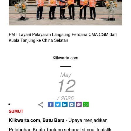
PMT Layani Pelayaran Langsung Perdana CMA CGM dari
Kuala Tanjung ke China Selatan
Klikwarta.com
May
12
/ 2026
SUMUT
Klikwarta
.
com
,
Batu
Bara
- Upaya menjadikan
Pelabuhan Kuala Tanjung sebagai simpul logistik