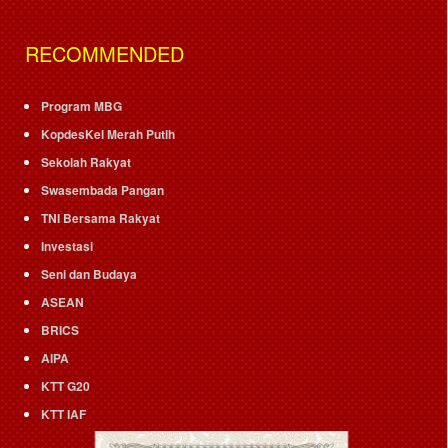
RECOMMENDED
Program MBG
KopdesKel Merah Putih
Sekolah Rakyat
Swasembada Pangan
TNI Bersama Rakyat
Investasi
Seni dan Budaya
ASEAN
BRICS
AIPA
KTT G20
KTT IAF