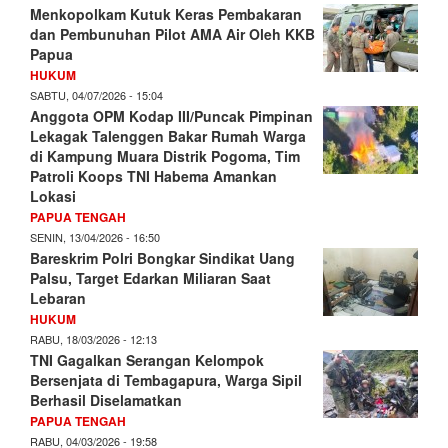
Menkopolkam Kutuk Keras Pembakaran
dan Pembunuhan Pilot AMA Air Oleh KKB
Papua
HUKUM
SABTU, 04/07/2026 - 15:04
Anggota OPM Kodap III/Puncak Pimpinan
Lekagak Talenggen Bakar Rumah Warga
di Kampung Muara Distrik Pogoma, Tim
Patroli Koops TNI Habema Amankan
Lokasi
PAPUA TENGAH
SENIN, 13/04/2026 - 16:50
Bareskrim Polri Bongkar Sindikat Uang
Palsu, Target Edarkan Miliaran Saat
Lebaran
HUKUM
RABU, 18/03/2026 - 12:13
TNI Gagalkan Serangan Kelompok
Bersenjata di Tembagapura, Warga Sipil
Berhasil Diselamatkan
PAPUA TENGAH
RABU, 04/03/2026 - 19:58