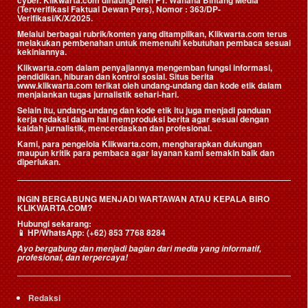
cyber. Klikwarta.com dinaungi oleh
PT. Wahana Bintang Media
(Terverifikasi Faktual Dewan Pers)
, Nomor : 363/DP-
Verifikasi/K/X/2025.
Melalui berbagai rubrik/konten yang ditampilkan, Klikwarta.com terus
melakukan pembenahan untuk memenuhi kebutuhan pembaca sesuai
kekiniannya.
Klikwarta.com dalam penyajiannya mengemban fungsi informasi,
pendidikan, hiburan dan kontrol sosial. Situs berita
www.klikwarta.com terikat oleh undang-undang dan kode etik dalam
menjalankan tugas jurnalistik sehari-hari.
Selain itu, undang-undang dan kode etik itu juga menjadi panduan
kerja redaksi dalam hal memproduksi berita agar sesuai dengan
kaidah jurnalistik, mencerdaskan dan profesional.
Kami, para pengelola Klikwarta.com, mengharapkan dukungan
maupun kritik para pembaca agar layanan kami semakin baik dan
diperlukan.
INGIN BERGABUNG MENJADI WARTAWAN ATAU KEPALA BIRO
KLIKWARTA.COM?
Hubungi sekarang:
📱
HP/WhatsApp:
(+62) 853 7768 8284
Ayo bergabung dan menjadi bagian dari media yang informatif,
profesional, dan terpercaya!
Redaksi