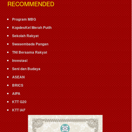
RECOMMENDED
Program MBG
KopdesKel Merah Putih
Sekolah Rakyat
Swasembada Pangan
TNI Bersama Rakyat
Investasi
Seni dan Budaya
ASEAN
BRICS
AIPA
KTT G20
KTT IAF