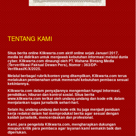
TENTANG KAMI
Situs berita online Klikwarta.com aktif online sejak Januari 2017,
media ini didirikan untuk menjawab kebutuhan informasi melalui dunia
cyber. Klikwarta.com dinaungi oleh
PT. Wahana Bintang Media
(Terverifikasi Faktual Dewan Pers)
, Nomor : 363/DP-
Verifikasi/K/X/2025.
Melalui berbagai rubrik/konten yang ditampilkan, Klikwarta.com terus
melakukan pembenahan untuk memenuhi kebutuhan pembaca sesuai
kekiniannya.
Klikwarta.com dalam penyajiannya mengemban fungsi informasi,
pendidikan, hiburan dan kontrol sosial. Situs berita
www.klikwarta.com terikat oleh undang-undang dan kode etik dalam
menjalankan tugas jurnalistik sehari-hari.
Selain itu, undang-undang dan kode etik itu juga menjadi panduan
kerja redaksi dalam hal memproduksi berita agar sesuai dengan
kaidah jurnalistik, mencerdaskan dan profesional.
Kami, para pengelola Klikwarta.com, mengharapkan dukungan
maupun kritik para pembaca agar layanan kami semakin baik dan
diperlukan.