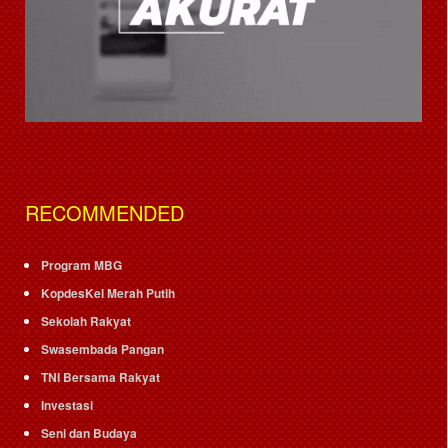
RECOMMENDED
Program MBG
KopdesKel Merah Putih
Sekolah Rakyat
Swasembada Pangan
TNI Bersama Rakyat
Investasi
Seni dan Budaya