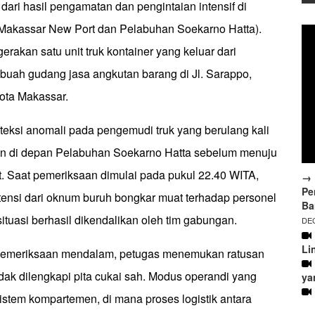
 dari hasil pengamatan dan pengintaian intensif di
Makassar New Port dan Pelabuhan Soekarno Hatta).
erakan satu unit truk kontainer yang keluar dari
uah gudang jasa angkutan barang di Jl. Sarappo,
ota Makassar.
si anomali pada pengemudi truk yang berulang kali
an di depan Pelabuhan Soekarno Hatta sebelum menuju
t. Saat pemeriksaan dimulai pada pukul 22.40 WITA,
→ 
Pe
stensi dari oknum buruh bongkar muat terhadap personel
Ba
tuasi berhasil dikendalikan oleh tim gabungan.
DEC
Li
 pemeriksaan mendalam, petugas menemukan ratusan
idak dilengkapi pita cukai sah. Modus operandi yang
ya
istem kompartemen, di mana proses logistik antara