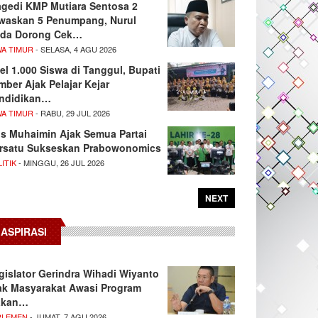
agedi KMP Mutiara Sentosa 2
waskan 5 Penumpang, Nurul
da Dorong Cek…
WA TIMUR
- SELASA, 4 AGU 2026
el 1.000 Siswa di Tanggul, Bupati
mber Ajak Pelajar Kejar
ndidikan…
WA TIMUR
- RABU, 29 JUL 2026
s Muhaimin Ajak Semua Partai
rsatu Sukseskan Prabowonomics
ITIK
- MINGGU, 26 JUL 2026
NEXT
ASPIRASI
gislator Gerindra Wihadi Wiyanto
ak Masyarakat Awasi Program
akan…
RLEMEN
- JUMAT, 7 AGU 2026