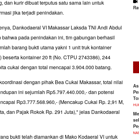
g, dan kurir dibuat terputus satu sama lain untuk
Ra
rmasi jika terjadi penindakan.
enya, Dankodaeral VI Makassar Laksda TNI Andi Abdul
bahwa pada penindakan ini, tim gabungan berhasil
ah barang bukti utama yakni 1 unit truk kontainer
 beserta kontainer 20 ft (No. CTPU 2743386), 244
pita cukai dengan total mencapai 3.904.000 batang.
koordinasi dengan pihak Bea Cukai Makassar, total nilai
As
undupan ini sejumlah Rp5.797.440.000,- dan potensi
Pe
To
ncapai Rp3.777.568.960,- (Mencakup Cukai Rp. 2,91 M,
HU
a, dan Pajak Rokok Rp. 291 Juta)," jelas Dankodaeral
Me
se
Pe
NA
arang bukti telah diamankan di Mako Kodaeral VI untuk