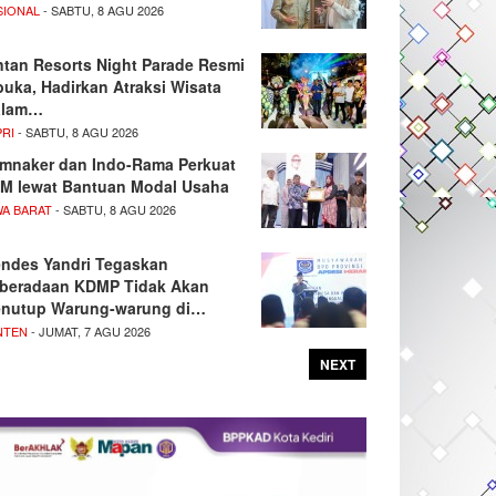
SIONAL
- SABTU, 8 AGU 2026
ntan Resorts Night Parade Resmi
buka, Hadirkan Atraksi Wisata
alam…
PRI
- SABTU, 8 AGU 2026
mnaker dan Indo-Rama Perkuat
M lewat Bantuan Modal Usaha
WA BARAT
- SABTU, 8 AGU 2026
ndes Yandri Tegaskan
beradaan KDMP Tidak Akan
nutup Warung-warung di…
NTEN
- JUMAT, 7 AGU 2026
NEXT