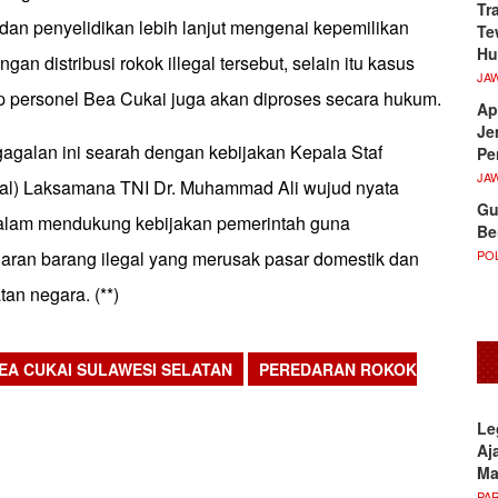
Tr
dan penyelidikan lebih lanjut mengenai kepemilikan
Te
Hu
ngan distribusi rokok illegal tersebut, selain itu kasus
JA
 personel Bea Cukai juga akan diproses secara hukum.
Ap
Je
agalan ini searah dengan kebijakan Kepala Staf
Pe
JA
al) Laksamana TNI Dr. Muhammad Ali wujud nyata
Gu
alam mendukung kebijakan pemerintah guna
Be
POL
ran barang ilegal yang merusak pasar domestik dan
an negara. (**)
EA CUKAI SULAWESI SELATAN
PEREDARAN ROKOK
sApp
Le
Aj
M
PA