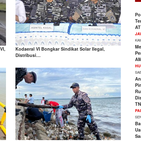
Po
Te
AT
JA
KAM
Me
VI,
Kodaeral VI Bongkar Sindikat Solar Ilegal,
Pe
Distribusi…
AM
HU
SAB
An
Pi
Ru
Di
TN
PA
SEN
Ba
Ua
Sa