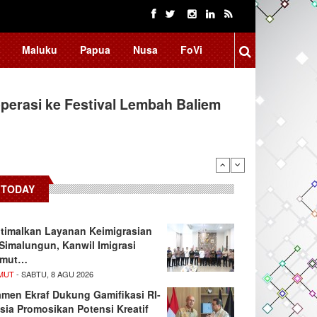
Maluku
Papua
Nusa
FoVi
erasi ke Festival Lembah Baliem
donesia, BRIN Fokus Kembangkan
TODAY
timalkan Layanan Keimigrasian
 Simalungun, Kanwil Imigrasi
umut…
MUT
- SABTU, 8 AGU 2026
men Ekraf Dukung Gamifikasi RI-
sia Promosikan Potensi Kreatif