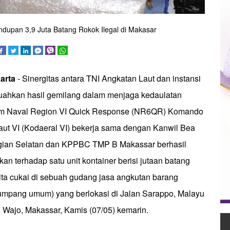
ndupan 3,9 Juta Batang Rokok Ilegal di Makasar
arta
- Sinergitas antara TNI Angkatan Laut dan instansi
uahkan hasil gemilang dalam menjaga kedaulatan
im Naval Region VI Quick Response (NR6QR) Komando
ut VI (Kodaeral VI) bekerja sama dengan Kanwil Bea
gian Selatan dan KPPBC TMP B Makassar berhasil
n terhadap satu unit kontainer berisi jutaan batang
pita cukai di sebuah gudang jasa angkutan barang
umpang umum) yang berlokasi di Jalan Sarappo, Malayu
ajo, Makassar, Kamis (07/05) kemarin.