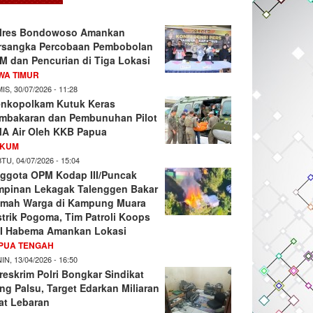
lres Bondowoso Amankan
rsangka Percobaan Pembobolan
M dan Pencurian di Tiga Lokasi
WA TIMUR
IS, 30/07/2026 - 11:28
nkopolkam Kutuk Keras
mbakaran dan Pembunuhan Pilot
A Air Oleh KKB Papua
KUM
TU, 04/07/2026 - 15:04
ggota OPM Kodap III/Puncak
mpinan Lekagak Talenggen Bakar
mah Warga di Kampung Muara
strik Pogoma, Tim Patroli Koops
I Habema Amankan Lokasi
PUA TENGAH
IN, 13/04/2026 - 16:50
reskrim Polri Bongkar Sindikat
ng Palsu, Target Edarkan Miliaran
at Lebaran