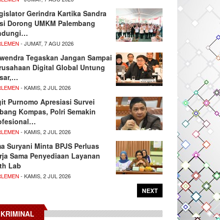
gislator Gerindra Kartika Sandra
si Dorong UMKM Palembang
ndungi…
RLEMEN
- JUMAT, 7 AGU 2026
wendra Tegaskan Jangan Sampai
rusahaan Digital Global Untung
sar,…
RLEMEN
- KAMIS, 2 JUL 2026
git Purnomo Apresiasi Survei
tbang Kompas, Polri Semakin
ofesional…
RLEMEN
- KAMIS, 2 JUL 2026
ma Suryani Minta BPJS Perluas
rja Sama Penyediaan Layanan
th Lab
RLEMEN
- KAMIS, 2 JUL 2026
NEXT
KRIMINAL