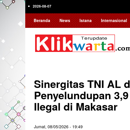
Skip
2026-08-07
to
main
Beranda
News
Istana
Internasional
content
Sinergitas TNI AL 
Penyelundupan 3,9
Ilegal di Makasar
Jumat, 08/05/2026 - 19:49