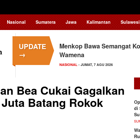
Nasional
Sumatera
Jawa
Kalimantan
Sulawesi
UPDATE
Menkop Bawa Semangat Kop
Tingkatkan Daya Saing In
→
Wamena
Teknologi…
NASIONAL
NASIONAL
- JUMAT, 7 AGU 2026
- JUMAT, 7 AGU 2026
dan Bea Cukai Gagalkan
 Juta Batang Rokok
Op
di
S
SU
Wa
Ru