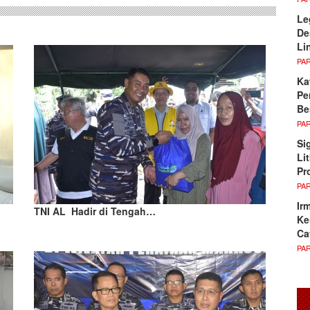
Le
De
Li
PA
Ka
Pe
Be
PA
Si
Li
Pr
PA
Ir
TNI AL Hadir di Tengah…
Ke
Ca
PA