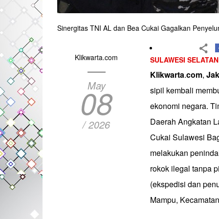
Sinergitas TNI AL dan Bea Cukai Gagalkan Penyelu
Klikwarta.com
SULAWESI SELATAN
Klikwarta
.
com
,
Jak
May
08
sipil kembali memb
ekonomi negara. T
Daerah Angkatan La
/ 2026
Cukai Sulawesi Ba
melakukan penindaka
rokok ilegal tanpa 
(ekspedisi dan pen
Mampu, Kecamatan W