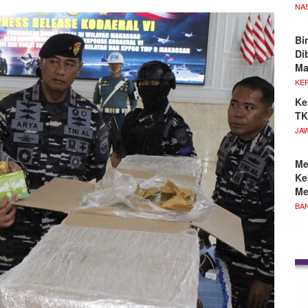
NA
Bi
Di
M
KE
Ke
TK
JA
Me
Ke
Me
BA