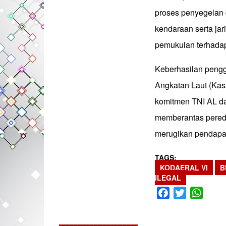
proses penyegelan 
kendaraan serta jari
pemukulan terhadap
Keberhasilan pengg
Angkatan Laut (Kas
komitmen TNI AL d
memberantas pereda
merugikan pendapat
TAGS
KODAERAL VI
B
ILEGAL
Facebook
Twitter
What