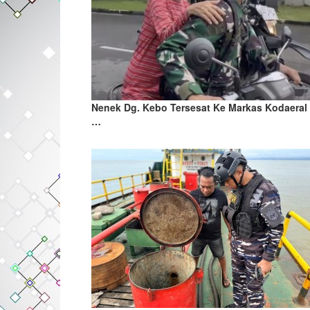
Nenek Dg. Kebo Tersesat Ke Markas Kodaeral 
…