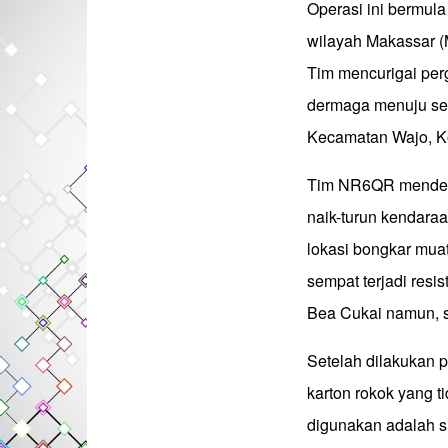
Operasi ini bermula
wilayah Makassar (
Tim mencurigai perg
dermaga menuju seb
Kecamatan Wajo, K
Tim NR6QR mendetek
naik-turun kendara
lokasi bongkar mua
sempat terjadi resi
Bea Cukai namun, si
Setelah dilakukan
karton rokok yang t
digunakan adalah s