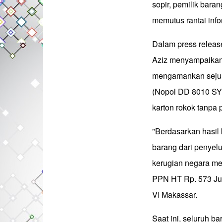
sopir, pemilik baran
memutus rantai info
Dalam press releas
Aziz menyampaikan 
mengamankan sejuml
(Nopol DD 8010 SY)
karton rokok tanpa 
"Berdasarkan hasil 
barang dari penyel
kerugian negara me
PPN HT Rp. 573 Jut
VI Makassar.
Saat ini, seluruh b