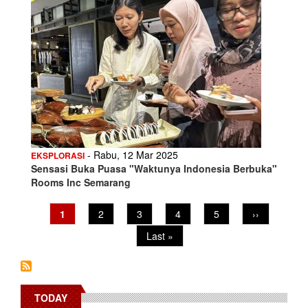
- Rabu, 12 Mar 2025
EKSPLORASI
Sensasi Buka Puasa "Waktunya Indonesia Berbuka"
Rooms Inc Semarang
Pagination
Current
1
Page
2
Page
3
Page
4
Page
5
Next
››
page
page
Last
Last »
page
TODAY