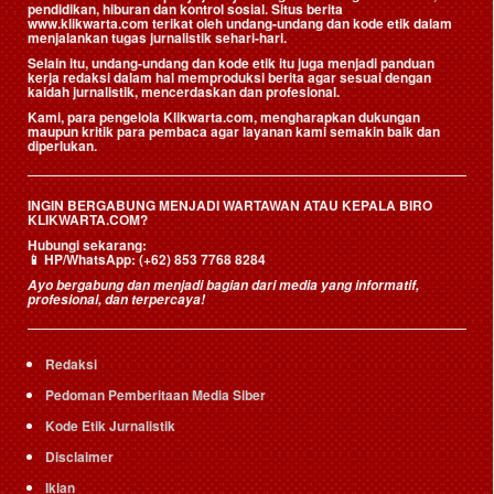
pendidikan, hiburan dan kontrol sosial. Situs berita
www.klikwarta.com terikat oleh undang-undang dan kode etik dalam
menjalankan tugas jurnalistik sehari-hari.
Selain itu, undang-undang dan kode etik itu juga menjadi panduan
kerja redaksi dalam hal memproduksi berita agar sesuai dengan
kaidah jurnalistik, mencerdaskan dan profesional.
Kami, para pengelola Klikwarta.com, mengharapkan dukungan
maupun kritik para pembaca agar layanan kami semakin baik dan
diperlukan.
INGIN BERGABUNG MENJADI WARTAWAN ATAU KEPALA BIRO
KLIKWARTA.COM?
Hubungi sekarang:
📱
HP/WhatsApp:
(+62) 853 7768 8284
Ayo bergabung dan menjadi bagian dari media yang informatif,
profesional, dan terpercaya!
Redaksi
Pedoman Pemberitaan Media Siber
Kode Etik Jurnalistik
Disclaimer
Iklan