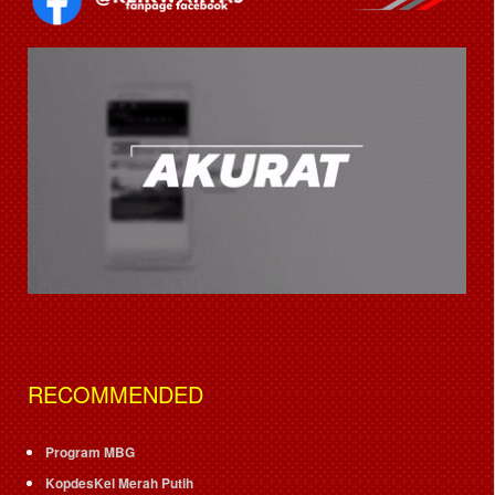
RECOMMENDED
Program MBG
KopdesKel Merah Putih