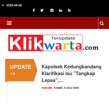
Skip
2026-08-06
to
main
content
UPDATE
Kapolsek Kedungkandang
→
Klarifikasi Isu "Tangkap
Lepas",…
HUKUM
- KAMIS, 6 AGU 2026