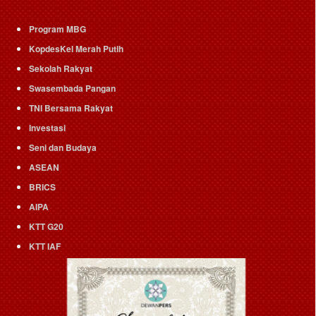
Program MBG
KopdesKel Merah Putih
Sekolah Rakyat
Swasembada Pangan
TNI Bersama Rakyat
Investasi
Seni dan Budaya
ASEAN
BRICS
AIPA
KTT G20
KTT IAF