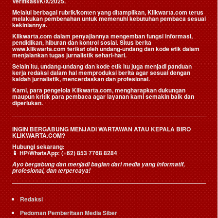
Verifikasi/K/X/2025.
Melalui berbagai rubrik/konten yang ditampilkan, Klikwarta.com terus
melakukan pembenahan untuk memenuhi kebutuhan pembaca sesuai
kekiniannya.
Klikwarta.com dalam penyajiannya mengemban fungsi informasi,
pendidikan, hiburan dan kontrol sosial. Situs berita
www.klikwarta.com terikat oleh undang-undang dan kode etik dalam
menjalankan tugas jurnalistik sehari-hari.
Selain itu, undang-undang dan kode etik itu juga menjadi panduan
kerja redaksi dalam hal memproduksi berita agar sesuai dengan
kaidah jurnalistik, mencerdaskan dan profesional.
Kami, para pengelola Klikwarta.com, mengharapkan dukungan
maupun kritik para pembaca agar layanan kami semakin baik dan
diperlukan.
INGIN BERGABUNG MENJADI WARTAWAN ATAU KEPALA BIRO
KLIKWARTA.COM?
Hubungi sekarang:
📱
HP/WhatsApp:
(+62) 853 7768 8284
Ayo bergabung dan menjadi bagian dari media yang informatif,
profesional, dan terpercaya!
Redaksi
Pedoman Pemberitaan Media Siber