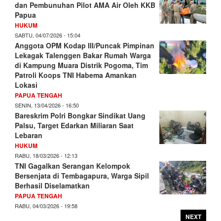
dan Pembunuhan Pilot AMA Air Oleh KKB
Papua
HUKUM
SABTU, 04/07/2026 - 15:04
Anggota OPM Kodap III/Puncak Pimpinan
Lekagak Talenggen Bakar Rumah Warga
di Kampung Muara Distrik Pogoma, Tim
Patroli Koops TNI Habema Amankan
Lokasi
PAPUA TENGAH
SENIN, 13/04/2026 - 16:50
Bareskrim Polri Bongkar Sindikat Uang
Palsu, Target Edarkan Miliaran Saat
Lebaran
HUKUM
RABU, 18/03/2026 - 12:13
TNI Gagalkan Serangan Kelompok
Bersenjata di Tembagapura, Warga Sipil
Berhasil Diselamatkan
PAPUA TENGAH
RABU, 04/03/2026 - 19:58
NEXT