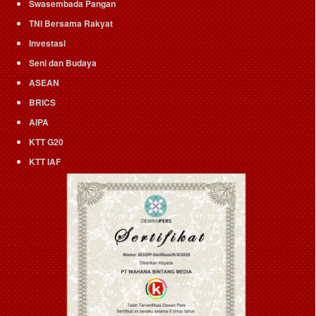
Swasembada Pangan
TNI Bersama Rakyat
Investasi
Seni dan Budaya
ASEAN
BRICS
AIPA
KTT G20
KTT IAF