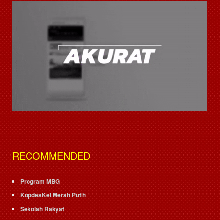
RECOMMENDED
Program MBG
KopdesKel Merah Putih
Sekolah Rakyat