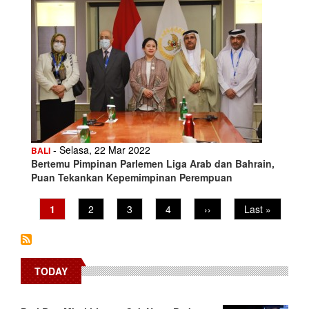
- Selasa, 22 Mar 2022
BALI
Bertemu Pimpinan Parlemen Liga Arab dan Bahrain,
Puan Tekankan Kepemimpinan Perempuan
Pagination
Current
1
Page
2
Page
3
Page
4
Next
››
Last
Last »
page
page
page
TODAY