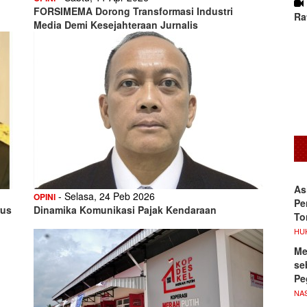
FORSIMEMA Dorong Transformasi Industri
Ra
Media Demi Kesejahteraan Jurnalis
As
- Selasa, 24 Peb 2026
OPINI
Pe
rus
Dinamika Komunikasi Pajak Kendaraan
To
HU
Me
se
Pe
NA