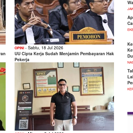
Wa
JA
Ap
Ca
EKB
Ke
- Sabtu, 18 Jul 2026
OPINI
Ke
ran
UU Cipta Kerja Sudah Menjamin Pembayaran Hak
Du
Pekerja
NA
Ta
La
Pe
KE