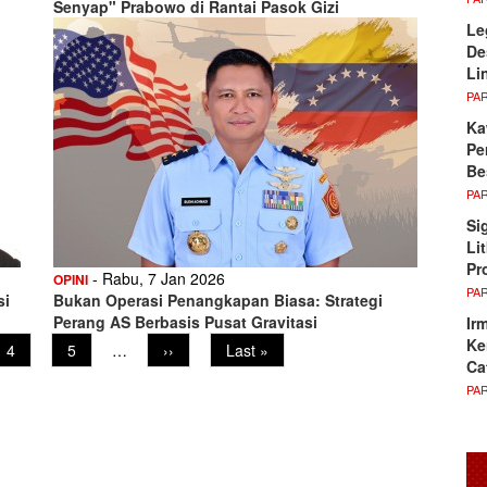
Senyap" Prabowo di Rantai Pasok Gizi
Le
De
Li
PA
Ka
Pe
Be
PA
Si
Li
Pr
- Rabu, 7 Jan 2026
OPINI
PA
si
Bukan Operasi Penangkapan Biasa: Strategi
Perang AS Berbasis Pusat Gravitasi
Ir
Ke
Page
4
Page
5
…
Next
››
Last
Last »
Ca
page
page
PA