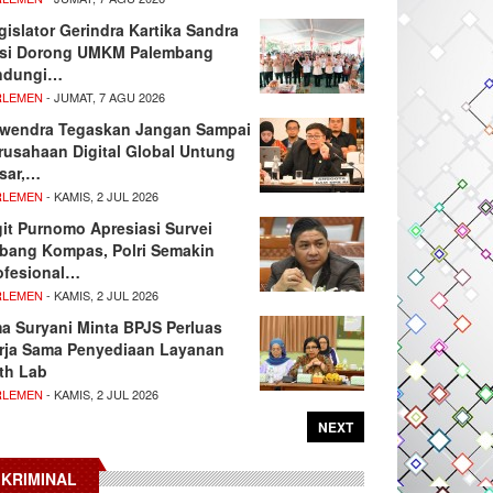
gislator Gerindra Kartika Sandra
si Dorong UMKM Palembang
ndungi…
RLEMEN
- JUMAT, 7 AGU 2026
wendra Tegaskan Jangan Sampai
rusahaan Digital Global Untung
sar,…
RLEMEN
- KAMIS, 2 JUL 2026
git Purnomo Apresiasi Survei
tbang Kompas, Polri Semakin
ofesional…
RLEMEN
- KAMIS, 2 JUL 2026
ma Suryani Minta BPJS Perluas
rja Sama Penyediaan Layanan
th Lab
RLEMEN
- KAMIS, 2 JUL 2026
NEXT
KRIMINAL