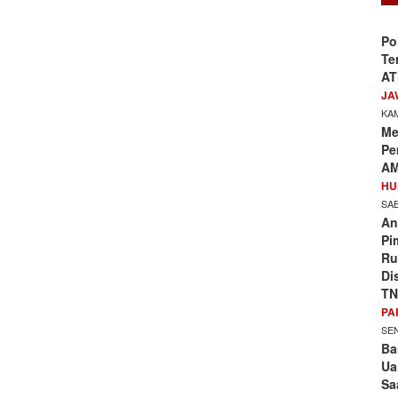
Po
Te
AT
JA
KAM
Me
Pe
AM
HU
SAB
An
Pi
Ru
Di
TN
PA
SEN
Ba
Ua
Sa