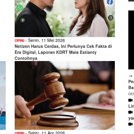
- Senin, 11 Mei 2026
OPINI
Netizen Harus Cerdas, Ini Perlunya Cek Fakta di
Era Digital, Laporan KDRT Maia Estianty
Contohnya
→ 
Pe
Ba
DEC
Li
ya
- Sabtu, 11 Apr 2026
OPINI