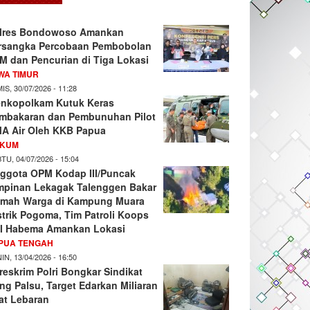
lres Bondowoso Amankan
rsangka Percobaan Pembobolan
M dan Pencurian di Tiga Lokasi
WA TIMUR
IS, 30/07/2026 - 11:28
nkopolkam Kutuk Keras
mbakaran dan Pembunuhan Pilot
A Air Oleh KKB Papua
KUM
TU, 04/07/2026 - 15:04
ggota OPM Kodap III/Puncak
mpinan Lekagak Talenggen Bakar
mah Warga di Kampung Muara
strik Pogoma, Tim Patroli Koops
I Habema Amankan Lokasi
PUA TENGAH
IN, 13/04/2026 - 16:50
reskrim Polri Bongkar Sindikat
ng Palsu, Target Edarkan Miliaran
at Lebaran