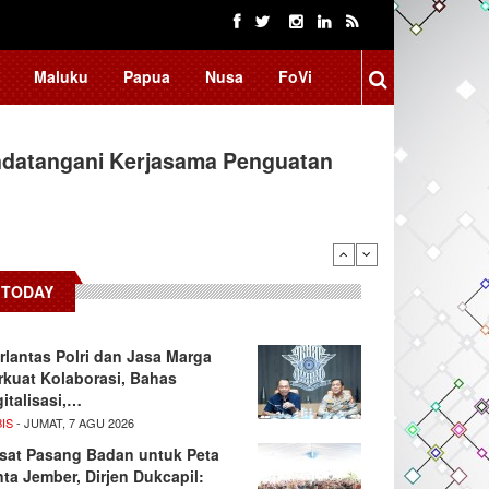
Maluku
Papua
Nusa
FoVi
ndatangani Kerjasama Penguatan
arifikasi Isu "Tangkap Lepas",…
TODAY
rlantas Polri dan Jasa Marga
rkuat Kolaborasi, Bahas
gitalisasi,…
IS
- JUMAT, 7 AGU 2026
sat Pasang Badan untuk Peta
nta Jember, Dirjen Dukcapil: