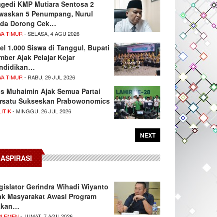
agedi KMP Mutiara Sentosa 2
waskan 5 Penumpang, Nurul
da Dorong Cek…
WA TIMUR
- SELASA, 4 AGU 2026
el 1.000 Siswa di Tanggul, Bupati
mber Ajak Pelajar Kejar
ndidikan…
WA TIMUR
- RABU, 29 JUL 2026
s Muhaimin Ajak Semua Partai
rsatu Sukseskan Prabowonomics
ITIK
- MINGGU, 26 JUL 2026
NEXT
ASPIRASI
gislator Gerindra Wihadi Wiyanto
ak Masyarakat Awasi Program
akan…
RLEMEN
- JUMAT, 7 AGU 2026