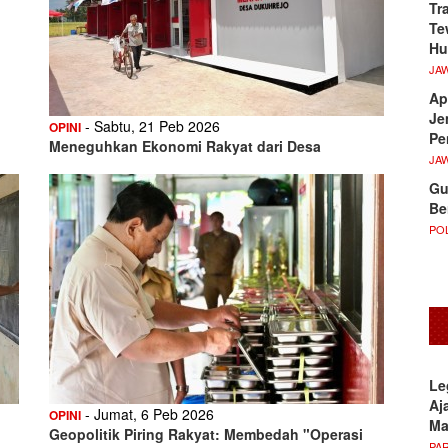
Tr
Te
Hu
JA
Ap
Je
- Sabtu, 21 Peb 2026
OPINI
Pe
Meneguhkan Ekonomi Rakyat dari Desa
JA
Gu
Be
POL
Le
Aj
- Jumat, 6 Peb 2026
OPINI
M
Geopolitik Piring Rakyat: Membedah "Operasi
PA