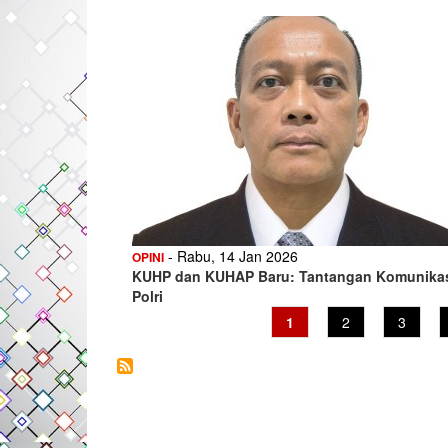
- Rabu, 14 Jan 2026
OPINI
KUHP dan KUHAP Baru: Tantangan Komunika
Polri
Current
1
Page
2
Page
3
page