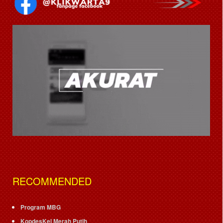
RECOMMENDED
Program MBG
KopdesKel Merah Putih