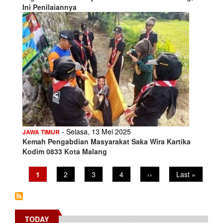
Ini Penilaiannya
- Selasa, 13 Mei 2025
JAWA TIMUR
Kemah Pengabdian Masyarakat Saka Wira Kartika
Kodim 0833 Kota Malang
Pagination
Current
1
Page
2
Page
3
Page
4
Next
››
Last
Last »
page
page
page
TODAY