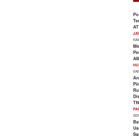
Po
Te
AT
JA
KAM
Me
Pe
AM
HU
SAB
An
Pi
Ru
Di
TN
PA
SEN
Ba
Ua
Sa