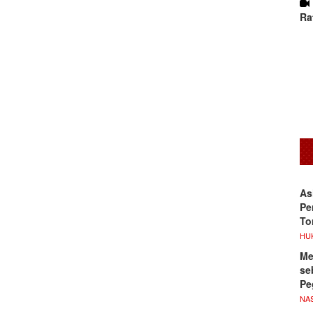
Ra
As
Pe
To
HU
Me
se
Pe
NA