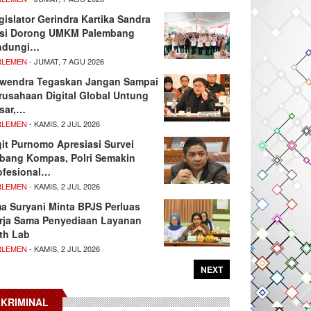
gislator Gerindra Kartika Sandra
si Dorong UMKM Palembang
ndungi…
RLEMEN
- JUMAT, 7 AGU 2026
wendra Tegaskan Jangan Sampai
rusahaan Digital Global Untung
sar,…
RLEMEN
- KAMIS, 2 JUL 2026
git Purnomo Apresiasi Survei
tbang Kompas, Polri Semakin
ofesional…
RLEMEN
- KAMIS, 2 JUL 2026
ma Suryani Minta BPJS Perluas
rja Sama Penyediaan Layanan
th Lab
RLEMEN
- KAMIS, 2 JUL 2026
NEXT
KRIMINAL