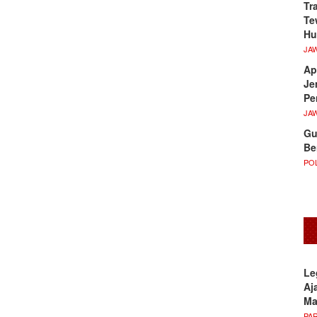
Tr
Te
Hu
JA
Ap
Je
Pe
JA
Gu
Be
POL
Le
Aj
M
PA