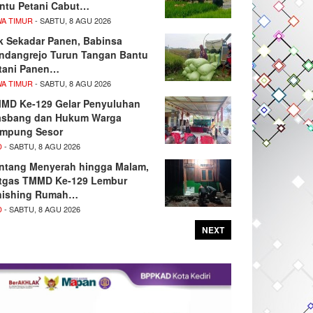
ntu Petani Cabut…
WA TIMUR
- SABTU, 8 AGU 2026
k Sekadar Panen, Babinsa
ndangrejo Turun Tangan Bantu
tani Panen…
WA TIMUR
- SABTU, 8 AGU 2026
MD Ke-129 Gelar Penyuluhan
sbang dan Hukum Warga
mpung Sesor
D
- SABTU, 8 AGU 2026
ntang Menyerah hingga Malam,
tgas TMMD Ke-129 Lembur
nishing Rumah…
D
- SABTU, 8 AGU 2026
NEXT