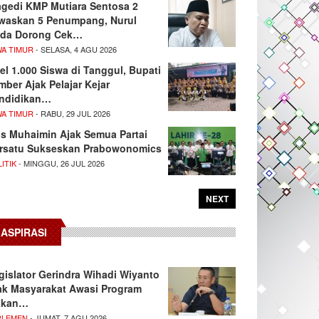
agedi KMP Mutiara Sentosa 2
waskan 5 Penumpang, Nurul
da Dorong Cek…
WA TIMUR
- SELASA, 4 AGU 2026
el 1.000 Siswa di Tanggul, Bupati
mber Ajak Pelajar Kejar
ndidikan…
WA TIMUR
- RABU, 29 JUL 2026
s Muhaimin Ajak Semua Partai
rsatu Sukseskan Prabowonomics
ITIK
- MINGGU, 26 JUL 2026
NEXT
ASPIRASI
gislator Gerindra Wihadi Wiyanto
ak Masyarakat Awasi Program
akan…
RLEMEN
- JUMAT, 7 AGU 2026