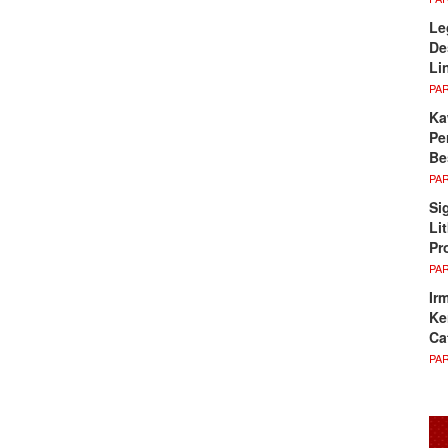
Le
De
Li
PA
Ka
Pe
Be
PA
Si
Li
Pr
PA
Ir
Ke
Ca
PA