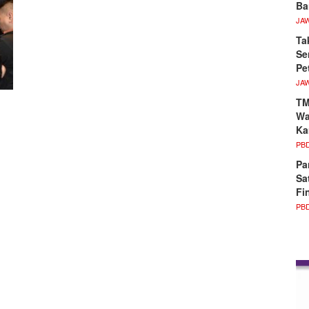
Ba
JA
Ta
Se
Pe
JA
TM
Wa
Ka
PB
Pa
Sa
Fi
PB