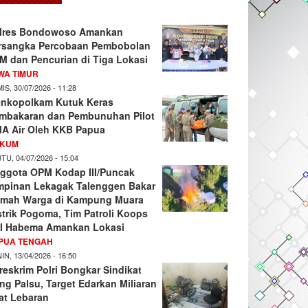
lres Bondowoso Amankan
rsangka Percobaan Pembobolan
M dan Pencurian di Tiga Lokasi
WA TIMUR
IS, 30/07/2026 - 11:28
nkopolkam Kutuk Keras
mbakaran dan Pembunuhan Pilot
A Air Oleh KKB Papua
KUM
TU, 04/07/2026 - 15:04
ggota OPM Kodap III/Puncak
mpinan Lekagak Talenggen Bakar
mah Warga di Kampung Muara
strik Pogoma, Tim Patroli Koops
I Habema Amankan Lokasi
PUA TENGAH
IN, 13/04/2026 - 16:50
reskrim Polri Bongkar Sindikat
ng Palsu, Target Edarkan Miliaran
at Lebaran