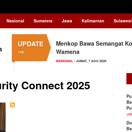
Nasional
Sumatera
Jawa
Kalimantan
Sulawesi
UPDATE
Menkop Bawa Semangat Kop
→
Wamena
NASIONAL
- JUMAT, 7 AGU 2026
rity Connect 2025
Pu
Ba
P
JA
Du
Ba