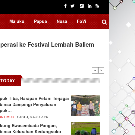
Maluku
Papua
Nusa
FoVi
erasi ke Festival Lembah Baliem
TODAY
puk Tiba, Harapan Petani Terjaga:
binsa Dampingi Penyaluran
upuk…
WA TIMUR
- SABTU, 8 AGU 2026
kung Swasembada Pangan,
binsa Kelurahan Kedungsoko