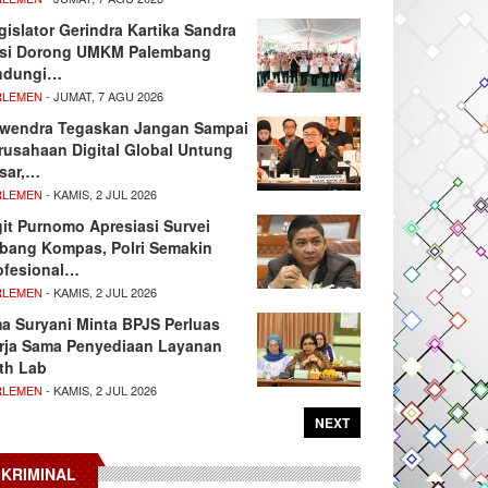
gislator Gerindra Kartika Sandra
si Dorong UMKM Palembang
ndungi…
RLEMEN
- JUMAT, 7 AGU 2026
wendra Tegaskan Jangan Sampai
rusahaan Digital Global Untung
sar,…
RLEMEN
- KAMIS, 2 JUL 2026
git Purnomo Apresiasi Survei
tbang Kompas, Polri Semakin
ofesional…
RLEMEN
- KAMIS, 2 JUL 2026
ma Suryani Minta BPJS Perluas
rja Sama Penyediaan Layanan
th Lab
RLEMEN
- KAMIS, 2 JUL 2026
NEXT
KRIMINAL