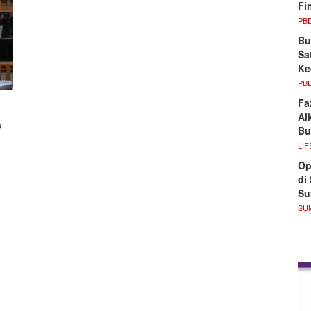
Fi
PB
Bu
Sa
Ke
PB
Fa
Al
s
Bu
LIF
Op
di
S
SU