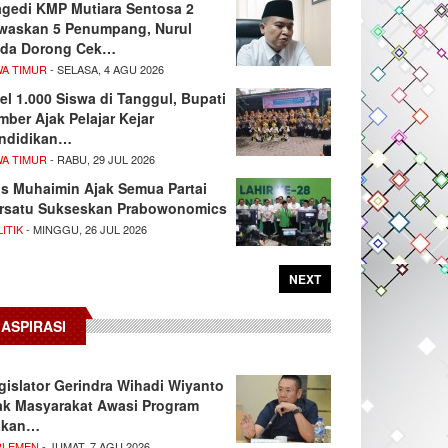
agedi KMP Mutiara Sentosa 2
waskan 5 Penumpang, Nurul
da Dorong Cek…
WA TIMUR
- SELASA, 4 AGU 2026
el 1.000 Siswa di Tanggul, Bupati
mber Ajak Pelajar Kejar
ndidikan…
WA TIMUR
- RABU, 29 JUL 2026
s Muhaimin Ajak Semua Partai
rsatu Sukseskan Prabowonomics
ITIK
- MINGGU, 26 JUL 2026
NEXT
ASPIRASI
gislator Gerindra Wihadi Wiyanto
ak Masyarakat Awasi Program
akan…
RLEMEN
- JUMAT, 7 AGU 2026