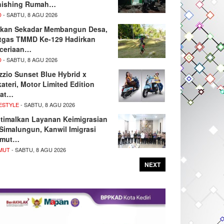
nishing Rumah…
D
- SABTU, 8 AGU 2026
kan Sekadar Membangun Desa,
tgas TMMD Ke-129 Hadirkan
ceriaan…
D
- SABTU, 8 AGU 2026
zzio Sunset Blue Hybrid x
kateri, Motor Limited Edition
at…
ESTYLE
- SABTU, 8 AGU 2026
timalkan Layanan Keimigrasian
 Simalungun, Kanwil Imigrasi
umut…
MUT
- SABTU, 8 AGU 2026
NEXT