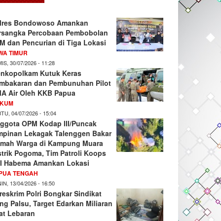
lres Bondowoso Amankan
rsangka Percobaan Pembobolan
M dan Pencurian di Tiga Lokasi
WA TIMUR
IS, 30/07/2026 - 11:28
nkopolkam Kutuk Keras
mbakaran dan Pembunuhan Pilot
A Air Oleh KKB Papua
KUM
TU, 04/07/2026 - 15:04
ggota OPM Kodap III/Puncak
mpinan Lekagak Talenggen Bakar
mah Warga di Kampung Muara
strik Pogoma, Tim Patroli Koops
I Habema Amankan Lokasi
PUA TENGAH
IN, 13/04/2026 - 16:50
reskrim Polri Bongkar Sindikat
ng Palsu, Target Edarkan Miliaran
at Lebaran