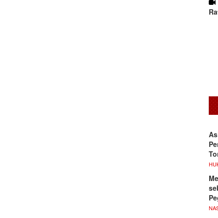
Ra
As
Pe
To
HU
Me
se
Pe
NA