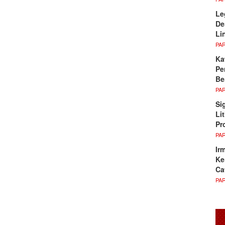
Le
De
Li
PA
Ka
Pe
Be
PA
Si
Li
Pr
PA
Ir
Ke
Ca
PA