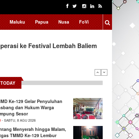
Maluku
Papua
Nusa
FoVi
erasi ke Festival Lembah Baliem
TODAY
MD Ke-129 Gelar Penyuluhan
sbang dan Hukum Warga
mpung Sesor
D
- SABTU, 8 AGU 2026
ntang Menyerah hingga Malam,
tgas TMMD Ke-129 Lembur