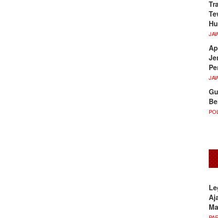
Tr
Te
Hu
JA
Ap
Je
Pe
JA
Gu
Be
POL
Le
Aj
M
PA