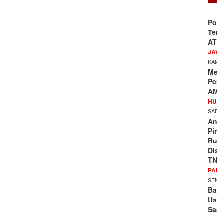
Po
Te
AT
JA
KAM
Me
Pe
AM
HU
SAB
An
Pi
Ru
Di
TN
PA
SEN
Ba
Ua
Sa