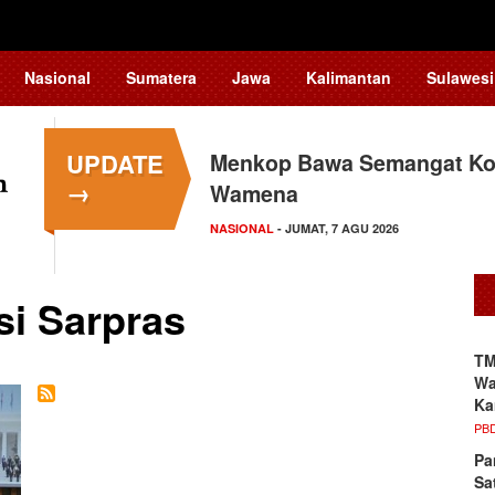
Nasional
Sumatera
Jawa
Kalimantan
Sulawesi
UPDATE
Menkop Bawa Semangat Kop
→
Wamena
NASIONAL
- JUMAT, 7 AGU 2026
si Sarpras
TM
Wa
Ka
PB
Pa
Sa