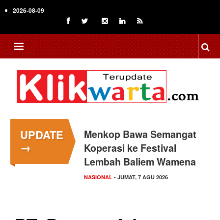
Skip
2026-08-09
to
main
content
UPDATE
Menkop Bawa Semangat
→
Koperasi ke Festival
Lembah Baliem Wamena
NASIONAL
- JUMAT, 7 AGU 2026