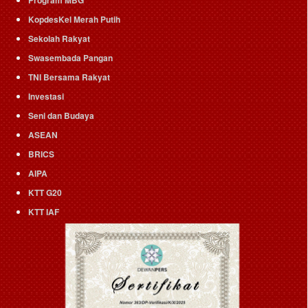
KopdesKel Merah Putih
Sekolah Rakyat
Swasembada Pangan
TNI Bersama Rakyat
Investasi
Seni dan Budaya
ASEAN
BRICS
AIPA
KTT G20
KTT IAF