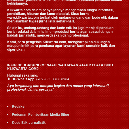
kekiniannya.
Klikwarta.com dalam penyajiannya mengemban fungsi informasi,
pendidikan, hiburan dan kontrol sosial. Situs berita
www.klikwarta.com terikat oleh undang-undang dan kode etik dalam
menjalankan tugas jurnalistik sehari-hari.
Selain itu, undang-undang dan kode etik itu juga menjadi panduan
kerja redaksi dalam hal memproduksi berita agar sesuai dengan
kaidah jurnalistik, mencerdaskan dan profesional.
Kami, para pengelola Klikwarta.com, mengharapkan dukungan
maupun kritik para pembaca agar layanan kami semakin baik dan
diperlukan.
INGIN BERGABUNG MENJADI WARTAWAN ATAU KEPALA BIRO
KLIKWARTA.COM?
Hubungi sekarang:
📱
HP/WhatsApp:
(+62) 853 7768 8284
Ayo bergabung dan menjadi bagian dari media yang informatif,
profesional, dan terpercaya!
Redaksi
Pedoman Pemberitaan Media Siber
Kode Etik Jurnalistik