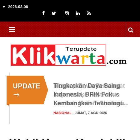
Skip
2026-08-08
to
main
content
UPDATE
Tingkatkan Daya Saing
→
Indonesia, BRIN Fokus
Kembangkan Teknologi…
NASIONAL
- JUMAT, 7 AGU 2026