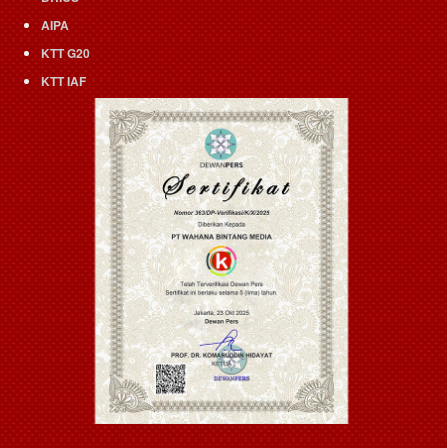
AIPA
KTT G20
KTT IAF