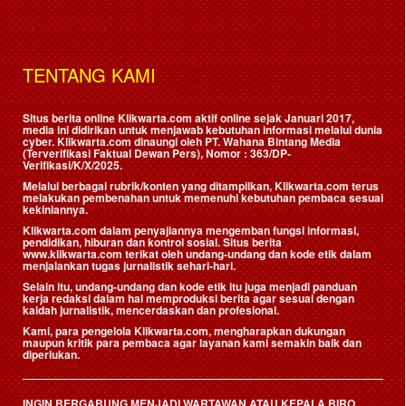
TENTANG KAMI
Situs berita online Klikwarta.com aktif online sejak Januari 2017,
media ini didirikan untuk menjawab kebutuhan informasi melalui dunia
cyber. Klikwarta.com dinaungi oleh
PT. Wahana Bintang Media
(Terverifikasi Faktual Dewan Pers)
, Nomor : 363/DP-
Verifikasi/K/X/2025.
Melalui berbagai rubrik/konten yang ditampilkan, Klikwarta.com terus
melakukan pembenahan untuk memenuhi kebutuhan pembaca sesuai
kekiniannya.
Klikwarta.com dalam penyajiannya mengemban fungsi informasi,
pendidikan, hiburan dan kontrol sosial. Situs berita
www.klikwarta.com terikat oleh undang-undang dan kode etik dalam
menjalankan tugas jurnalistik sehari-hari.
Selain itu, undang-undang dan kode etik itu juga menjadi panduan
kerja redaksi dalam hal memproduksi berita agar sesuai dengan
kaidah jurnalistik, mencerdaskan dan profesional.
Kami, para pengelola Klikwarta.com, mengharapkan dukungan
maupun kritik para pembaca agar layanan kami semakin baik dan
diperlukan.
INGIN BERGABUNG MENJADI WARTAWAN ATAU KEPALA BIRO