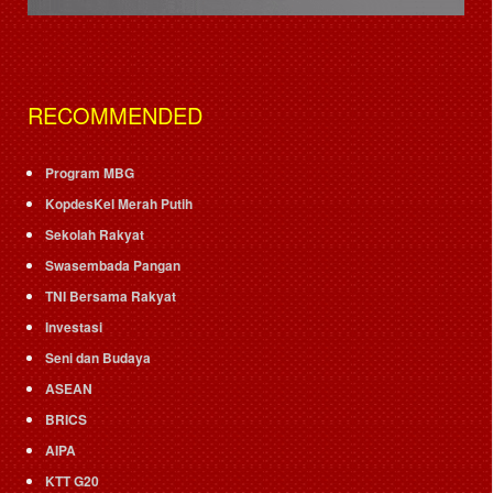
RECOMMENDED
Program MBG
KopdesKel Merah Putih
Sekolah Rakyat
Swasembada Pangan
TNI Bersama Rakyat
Investasi
Seni dan Budaya
ASEAN
BRICS
AIPA
KTT G20