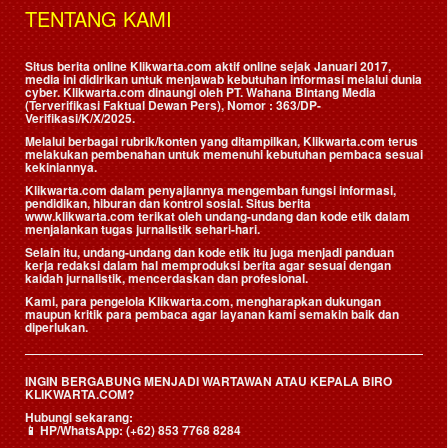
TENTANG KAMI
Situs berita online Klikwarta.com aktif online sejak Januari 2017,
media ini didirikan untuk menjawab kebutuhan informasi melalui dunia
cyber. Klikwarta.com dinaungi oleh
PT. Wahana Bintang Media
(Terverifikasi Faktual Dewan Pers)
, Nomor : 363/DP-
Verifikasi/K/X/2025.
Melalui berbagai rubrik/konten yang ditampilkan, Klikwarta.com terus
melakukan pembenahan untuk memenuhi kebutuhan pembaca sesuai
kekiniannya.
Klikwarta.com dalam penyajiannya mengemban fungsi informasi,
pendidikan, hiburan dan kontrol sosial. Situs berita
www.klikwarta.com terikat oleh undang-undang dan kode etik dalam
menjalankan tugas jurnalistik sehari-hari.
Selain itu, undang-undang dan kode etik itu juga menjadi panduan
kerja redaksi dalam hal memproduksi berita agar sesuai dengan
kaidah jurnalistik, mencerdaskan dan profesional.
Kami, para pengelola Klikwarta.com, mengharapkan dukungan
maupun kritik para pembaca agar layanan kami semakin baik dan
diperlukan.
INGIN BERGABUNG MENJADI WARTAWAN ATAU KEPALA BIRO
KLIKWARTA.COM?
Hubungi sekarang:
📱
HP/WhatsApp:
(+62) 853 7768 8284