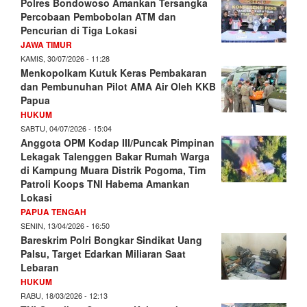
Polres Bondowoso Amankan Tersangka
Percobaan Pembobolan ATM dan
Pencurian di Tiga Lokasi
JAWA TIMUR
KAMIS, 30/07/2026 - 11:28
Menkopolkam Kutuk Keras Pembakaran
dan Pembunuhan Pilot AMA Air Oleh KKB
Papua
HUKUM
SABTU, 04/07/2026 - 15:04
Anggota OPM Kodap III/Puncak Pimpinan
Lekagak Talenggen Bakar Rumah Warga
di Kampung Muara Distrik Pogoma, Tim
Patroli Koops TNI Habema Amankan
Lokasi
PAPUA TENGAH
SENIN, 13/04/2026 - 16:50
Bareskrim Polri Bongkar Sindikat Uang
Palsu, Target Edarkan Miliaran Saat
Lebaran
HUKUM
RABU, 18/03/2026 - 12:13