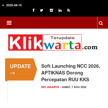
Skip
2026-08-10
to
main
content
UPDATE
Menkop Bawa Semangat
→
Koperasi ke Festival
Lembah Baliem Wamena
NASIONAL
- JUMAT, 7 AGU 2026