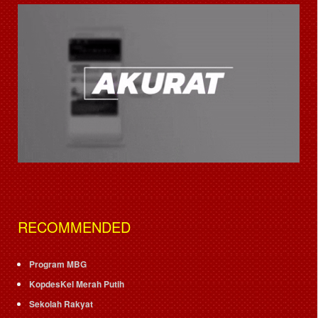
RECOMMENDED
Program MBG
KopdesKel Merah Putih
Sekolah Rakyat