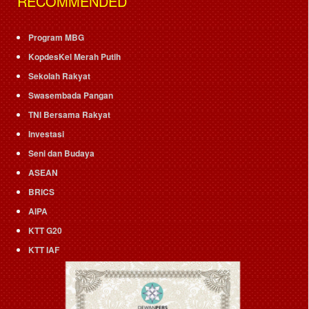
RECOMMENDED
Program MBG
KopdesKel Merah Putih
Sekolah Rakyat
Swasembada Pangan
TNI Bersama Rakyat
Investasi
Seni dan Budaya
ASEAN
BRICS
AIPA
KTT G20
KTT IAF