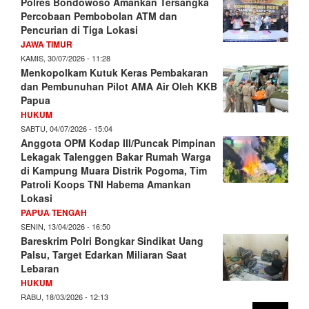
Polres Bondowoso Amankan Tersangka
Percobaan Pembobolan ATM dan
Pencurian di Tiga Lokasi
JAWA TIMUR
KAMIS, 30/07/2026 - 11:28
Menkopolkam Kutuk Keras Pembakaran
dan Pembunuhan Pilot AMA Air Oleh KKB
Papua
HUKUM
SABTU, 04/07/2026 - 15:04
Anggota OPM Kodap III/Puncak Pimpinan
Lekagak Talenggen Bakar Rumah Warga
di Kampung Muara Distrik Pogoma, Tim
Patroli Koops TNI Habema Amankan
Lokasi
PAPUA TENGAH
SENIN, 13/04/2026 - 16:50
Bareskrim Polri Bongkar Sindikat Uang
Palsu, Target Edarkan Miliaran Saat
Lebaran
HUKUM
RABU, 18/03/2026 - 12:13