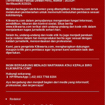
(Terverifikasi Faktual Dewan Pers)
, Nomor : 363/DP-
Verifikasi/K/X/2025.
Melalui berbagai rubrik/konten yang ditampilkan, Klikwarta.com terus
melakukan pembenahan untuk memenuhi kebutuhan pembaca sesuai
kekiniannya.
Klikwarta.com dalam penyajiannya mengemban fungsi informasi,
pendidikan, hiburan dan kontrol sosial. Situs berita
www.klikwarta.com terikat oleh undang-undang dan kode etik dalam
menjalankan tugas jurnalistik sehari-hari.
Selain itu, undang-undang dan kode etik itu juga menjadi panduan
kerja redaksi dalam hal memproduksi berita agar sesuai dengan
kaidah jurnalistik, mencerdaskan dan profesional.
Kami, para pengelola Klikwarta.com, mengharapkan dukungan
maupun kritik para pembaca agar layanan kami semakin baik dan
diperlukan.
INGIN BERGABUNG MENJADI WARTAWAN ATAU KEPALA BIRO
KLIKWARTA.COM?
Hubungi sekarang:
📱
HP/WhatsApp:
(+62) 853 7768 8284
Ayo bergabung dan menjadi bagian dari media yang informatif,
profesional, dan terpercaya!
Redaksi