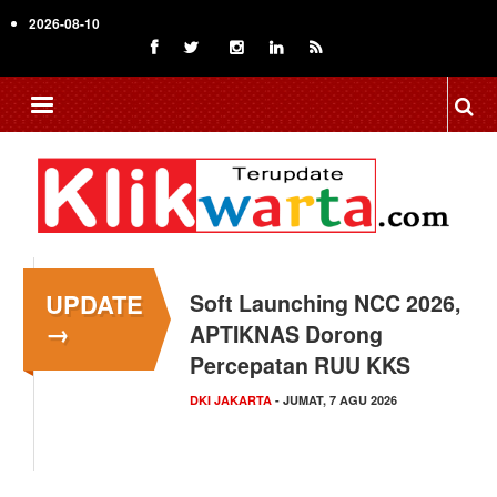
Skip
2026-08-10
to
main
content
UPDATE
Menkop Bawa Semangat
→
Koperasi ke Festival
Lembah Baliem Wamena
NASIONAL
- JUMAT, 7 AGU 2026