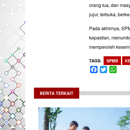
orang tua, dan mas
jujur, terbuka, berk
Pada akhirnya, SP
kepastian, menumb
memperoleh kesempa
TAGS
SPMB
K
Facebook
Twitter
What
BERITA TERKAIT