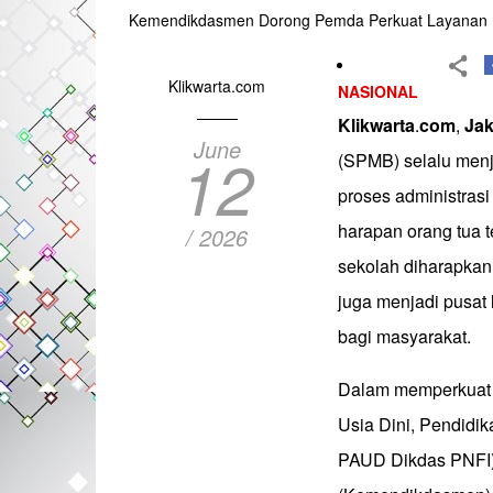
Kemendikdasmen Dorong Pemda Perkuat Layanan 
Klikwarta.com
NASIONAL
Klikwarta
.
com
,
Jak
June
12
(SPMB) selalu menj
proses administras
harapan orang tua 
/ 2026
sekolah diharapkan 
juga menjadi pusat
bagi masyarakat.
Dalam memperkuat p
Usia Dini, Pendidik
PAUD Dikdas PNFI)