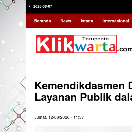
Skip
2026-08-07
to
main
Beranda
News
Istana
Internasional
content
Kemendikdasmen D
Layanan Publik d
Jumat, 12/06/2026 - 11:37