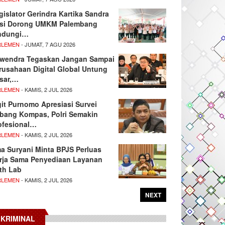
gislator Gerindra Kartika Sandra
si Dorong UMKM Palembang
ndungi…
RLEMEN
- JUMAT, 7 AGU 2026
wendra Tegaskan Jangan Sampai
rusahaan Digital Global Untung
sar,…
RLEMEN
- KAMIS, 2 JUL 2026
git Purnomo Apresiasi Survei
tbang Kompas, Polri Semakin
ofesional…
RLEMEN
- KAMIS, 2 JUL 2026
ma Suryani Minta BPJS Perluas
rja Sama Penyediaan Layanan
th Lab
RLEMEN
- KAMIS, 2 JUL 2026
NEXT
KRIMINAL