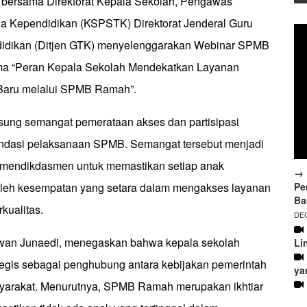
bersama Direktorat Kepala Sekolah, Pengawas
a Kependidikan (KSPSTK) Direktorat Jenderal Guru
idikan (Ditjen GTK) menyelenggarakan Webinar SPMB
a “Peran Kepala Sekolah Mendekatkan Layanan
Baru melalui SPMB Ramah”.
sung semangat pemerataan akses dan partisipasi
ondasi pelaksanaan SPMB. Semangat tersebut menjadi
mendikdasmen untuk memastikan setiap anak
→ 
Pe
leh kesempatan yang setara dalam mengakses layanan
Ba
kualitas.
DEC
Iwan Junaedi, menegaskan bahwa kepala sekolah
Li
ategis sebagai penghubung antara kebijakan pemerintah
ya
yarakat. Menurutnya, SPMB Ramah merupakan ikhtiar