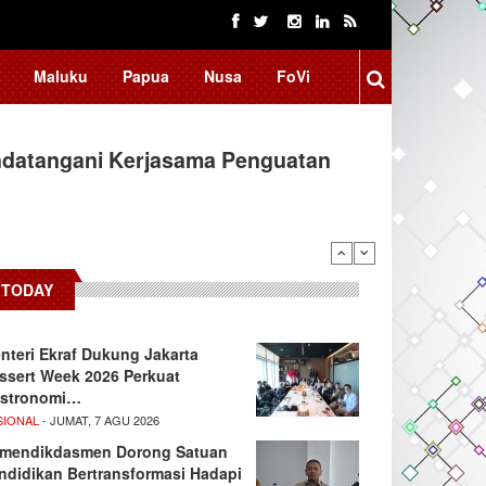
Maluku
Papua
Nusa
FoVi
ndatangani Kerjasama Penguatan
TODAY
nteri Ekraf Dukung Jakarta
ssert Week 2026 Perkuat
stronomi…
SIONAL
- JUMAT, 7 AGU 2026
mendikdasmen Dorong Satuan
ndidikan Bertransformasi Hadapi