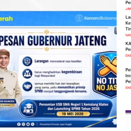
Pe
JA
La
Ke
Ti
NA
KA
Pe
EKB
Pe
In
Pe
EKB