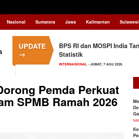
Nasional
Sumatera
Jawa
Kalimantan
Sulawesi
UPDATE
BPS RI dan MOSPI India Ta
→
Statistik
INTERNASIONAL
- JUMAT, 7 AGU 2026
orong Pemda Perkuat
alam SPMB Ramah 2026
Me
De
Ga
NA
Ke
Pe