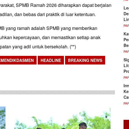
yarakat, SPMB Ramah 2026 diharapkan dapat berjalan
Le
De
eadilan, dan bebas dari praktik di luar ketentuan.
Li
PA
MB yang ramah adalah SPMB yang memberikan
Ka
uhkan kepercayaan, dan memastikan setiap anak
Pe
Be
tan yang adil untuk bersekolah. (**)
PA
Si
EMENDIKDASMEN
HEADLINE
BREAKING NEWS
Li
sApp
Pr
PA
Ir
Ke
Ca
PA