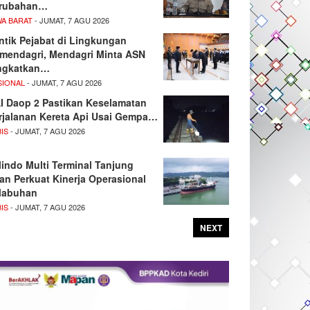
rubahan…
WA BARAT
- JUMAT, 7 AGU 2026
ntik Pejabat di Lingkungan
mendagri, Mendagri Minta ASN
ngkatkan…
SIONAL
- JUMAT, 7 AGU 2026
I Daop 2 Pastikan Keselamatan
rjalanan Kereta Api Usai Gempa…
IS
- JUMAT, 7 AGU 2026
lindo Multi Terminal Tanjung
tan Perkuat Kinerja Operasional
labuhan
IS
- JUMAT, 7 AGU 2026
NEXT