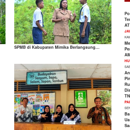
Po
Te
AT
JA
KAM
Me
SPMB di Kabupaten Mimika Berlangsung…
Pe
AM
HU
SAB
An
Pi
Ru
Di
TN
PA
SEN
Ba
Ua
Sa