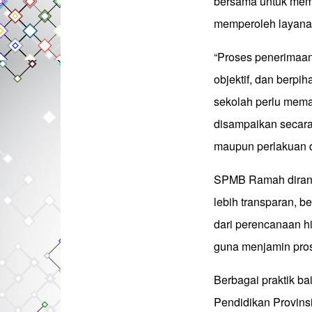
bersama untuk mema
memperoleh layana
“Proses penerimaan
objektif, dan berpi
sekolah perlu memas
disampaikan secara 
maupun perlakuan di
SPMB Ramah diranc
lebih transparan, b
dari perencanaan h
guna menjamin pros
Berbagai praktik ba
Pendidikan Provins