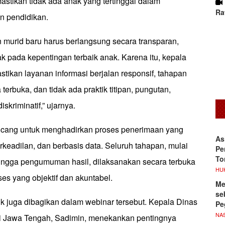
stikan tidak ada anak yang tertinggal dalam
Ra
n pendidikan.
 murid baru harus berlangsung secara transparan,
hak pada kepentingan terbaik anak. Karena itu, kepala
tikan layanan informasi berjalan responsif, tahapan
terbuka, dan tidak ada praktik titipan, pungutan,
skriminatif,” ujarnya.
ang untuk menghadirkan proses penerimaan yang
As
erkeadilan, dan berbasis data. Seluruh tahapan, mulai
Pe
To
ingga pengumuman hasil, dilaksanakan secara terbuka
HU
es yang objektif dan akuntabel.
Me
se
ik juga dibagikan dalam webinar tersebut. Kepala Dinas
Pe
NA
i Jawa Tengah, Sadimin, menekankan pentingnya