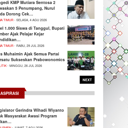
agedi KMP Mutiara Sentosa 2
waskan 5 Penumpang, Nurul
da Dorong Cek…
WA TIMUR
- SELASA, 4 AGU 2026
el 1.000 Siswa di Tanggul, Bupati
mber Ajak Pelajar Kejar
ndidikan…
WA TIMUR
- RABU, 29 JUL 2026
s Muhaimin Ajak Semua Partai
rsatu Sukseskan Prabowonomics
ITIK
- MINGGU, 26 JUL 2026
NEXT
ASPIRASI
gislator Gerindra Wihadi Wiyanto
ak Masyarakat Awasi Program
akan…
RLEMEN
- JUMAT, 7 AGU 2026