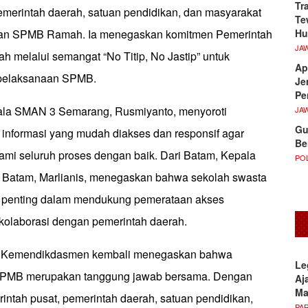
Tr
pemerintah daerah, satuan pendidikan, dan masyarakat
Te
Hu
an SPMB Ramah. Ia menegaskan komitmen Pemerintah
JA
h melalui semangat “No Titip, No Jastip” untuk
Ap
 pelaksanaan SPMB.
Je
Pe
pala SMAN 3 Semarang, Rusmiyanto, menyoroti
JA
Gu
 informasi yang mudah diakses dan responsif agar
Be
i seluruh proses dengan baik. Dari Batam, Kepala
POL
 Batam, Marlianis, menegaskan bahwa sekolah swasta
n penting dalam mendukung pemerataan akses
 kolaborasi dengan pemerintah daerah.
ni, Kemendikdasmen kembali menegaskan bahwa
Le
SPMB merupakan tanggung jawab bersama. Dengan
Aj
M
rintah pusat, pemerintah daerah, satuan pendidikan,
PA