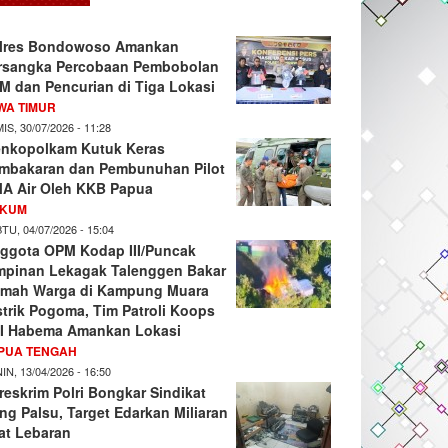
lres Bondowoso Amankan
rsangka Percobaan Pembobolan
M dan Pencurian di Tiga Lokasi
WA TIMUR
IS, 30/07/2026 - 11:28
nkopolkam Kutuk Keras
mbakaran dan Pembunuhan Pilot
A Air Oleh KKB Papua
KUM
TU, 04/07/2026 - 15:04
ggota OPM Kodap III/Puncak
mpinan Lekagak Talenggen Bakar
mah Warga di Kampung Muara
strik Pogoma, Tim Patroli Koops
I Habema Amankan Lokasi
PUA TENGAH
IN, 13/04/2026 - 16:50
reskrim Polri Bongkar Sindikat
ng Palsu, Target Edarkan Miliaran
at Lebaran