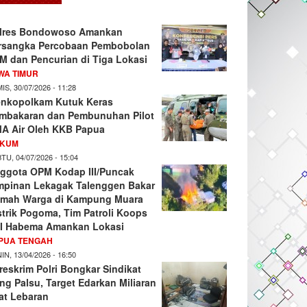
lres Bondowoso Amankan
rsangka Percobaan Pembobolan
M dan Pencurian di Tiga Lokasi
WA TIMUR
IS, 30/07/2026 - 11:28
nkopolkam Kutuk Keras
mbakaran dan Pembunuhan Pilot
A Air Oleh KKB Papua
KUM
TU, 04/07/2026 - 15:04
ggota OPM Kodap III/Puncak
mpinan Lekagak Talenggen Bakar
mah Warga di Kampung Muara
strik Pogoma, Tim Patroli Koops
I Habema Amankan Lokasi
PUA TENGAH
IN, 13/04/2026 - 16:50
reskrim Polri Bongkar Sindikat
ng Palsu, Target Edarkan Miliaran
at Lebaran