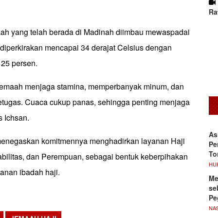
Ra
aah yang telah berada di Madinah diimbau mewaspadai
 diperkirakan mencapai 34 derajat Celsius dengan
 25 persen.
emaah menjaga stamina, memperbanyak minum, dan
etugas. Cuaca cukup panas, sehingga penting menjaga
s Ichsan.
As
menegaskan komitmennya menghadirkan layanan Haji
Pe
To
bilitas, dan Perempuan, sebagai bentuk keberpihakan
HU
anan ibadah haji.
Me
se
Pe
NA