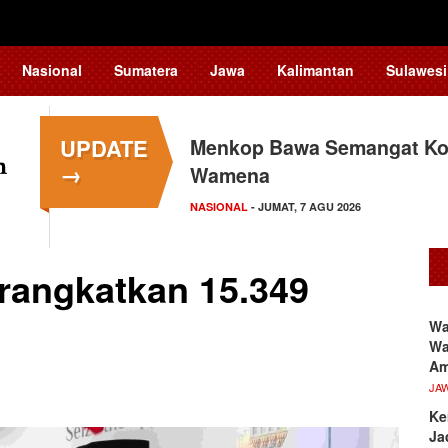
Nasional
Sumatera
Jawa
Kalimantan
Sulawesi
UPDATE
Menkop Bawa Semangat Kop
Tingkatkan Daya Saing In
→
Wamena
Teknologi…
NASIONAL
NASIONAL
- JUMAT, 7 AGU 2026
- JUMAT, 7 AGU 2026
rangkatkan 15.349
Wa
Wa
A
JA
Ke
Ja