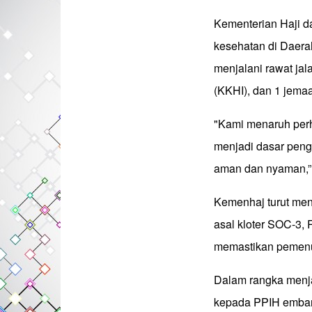
Kementerian Haji 
kesehatan di Daera
menjalani rawat jal
(KKHI), dan 1 jema
"Kami menaruh perh
menjadi dasar peng
aman dan nyaman,” 
Kemenhaj turut men
asal kloter SOC-3, 
memastikan pemenuh
Dalam rangka menj
kepada PPIH embark