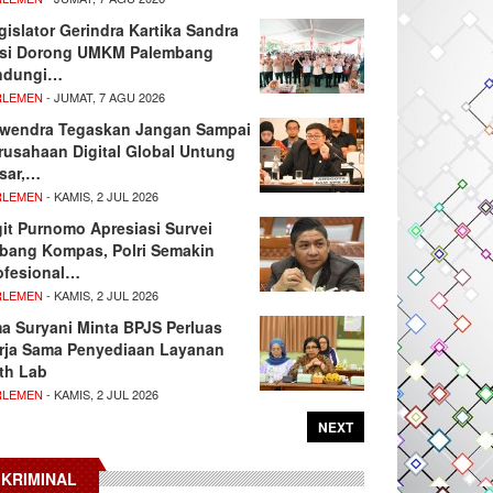
gislator Gerindra Kartika Sandra
si Dorong UMKM Palembang
ndungi…
RLEMEN
- JUMAT, 7 AGU 2026
wendra Tegaskan Jangan Sampai
rusahaan Digital Global Untung
sar,…
RLEMEN
- KAMIS, 2 JUL 2026
git Purnomo Apresiasi Survei
tbang Kompas, Polri Semakin
ofesional…
RLEMEN
- KAMIS, 2 JUL 2026
ma Suryani Minta BPJS Perluas
rja Sama Penyediaan Layanan
th Lab
RLEMEN
- KAMIS, 2 JUL 2026
NEXT
KRIMINAL