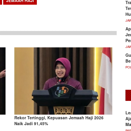
JEMAAH HAJI
Tr
Te
sApp
Hu
JA
Ap
Je
Pe
JA
Gu
Be
POL
Le
Rekor Tertinggi, Kepuasan Jemaah Haji 2026
Aj
Naik Jadi 91,45%
M
PA