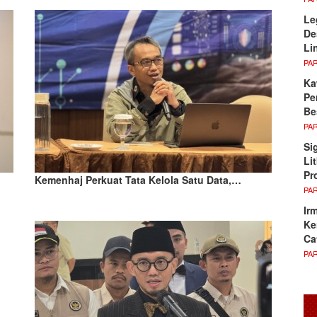
Le
De
Li
PA
Ka
Pe
Be
PA
Si
Li
Pr
Kemenhaj Perkuat Tata Kelola Satu Data,…
PA
Ir
Ke
Ca
PA