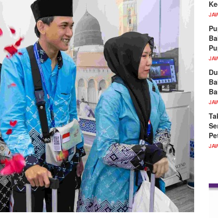
Ke
JA
Pu
Ba
P
JA
Du
Ba
Ba
JA
Ta
Se
Pe
JA