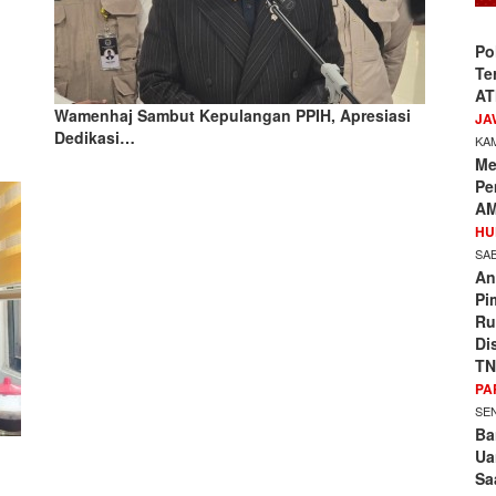
Po
Te
AT
Wamenhaj Sambut Kepulangan PPIH, Apresiasi
JA
Dedikasi…
KAM
Me
Pe
AM
HU
SAB
An
Pi
Ru
Di
TN
PA
SEN
Ba
Ua
Sa