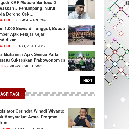
agedi KMP Mutiara Sentosa 2
waskan 5 Penumpang, Nurul
da Dorong Cek…
WA TIMUR
- SELASA, 4 AGU 2026
el 1.000 Siswa di Tanggul, Bupati
mber Ajak Pelajar Kejar
ndidikan…
WA TIMUR
- RABU, 29 JUL 2026
s Muhaimin Ajak Semua Partai
rsatu Sukseskan Prabowonomics
ITIK
- MINGGU, 26 JUL 2026
NEXT
ASPIRASI
gislator Gerindra Wihadi Wiyanto
ak Masyarakat Awasi Program
akan…
RLEMEN
- JUMAT, 7 AGU 2026