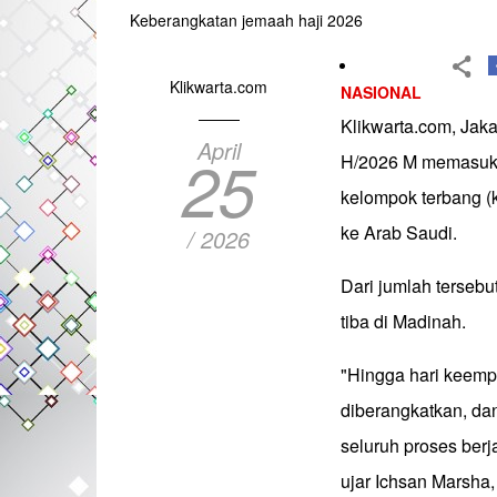
Keberangkatan jemaah haji 2026
Klikwarta.com
NASIONAL
Klikwarta.com, Jaka
April
25
H/2026 M memasuki 
kelompok terbang (k
ke Arab Saudi.
/ 2026
Dari jumlah tersebu
tiba di Madinah.
"Hingga hari keemp
diberangkatkan, da
seluruh proses berj
ujar Ichsan Marsha