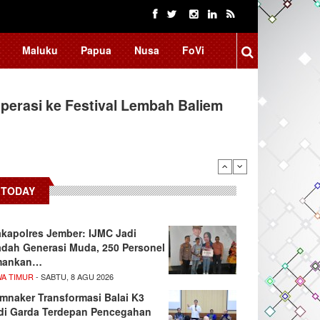
Maluku
Papua
Nusa
FoVi
erasi ke Festival Lembah Baliem
donesia, BRIN Fokus Kembangkan
TODAY
kapolres Jember: IJMC Jadi
dah Generasi Muda, 250 Personel
mankan…
WA TIMUR
- SABTU, 8 AGU 2026
mnaker Transformasi Balai K3
di Garda Terdepan Pencegahan