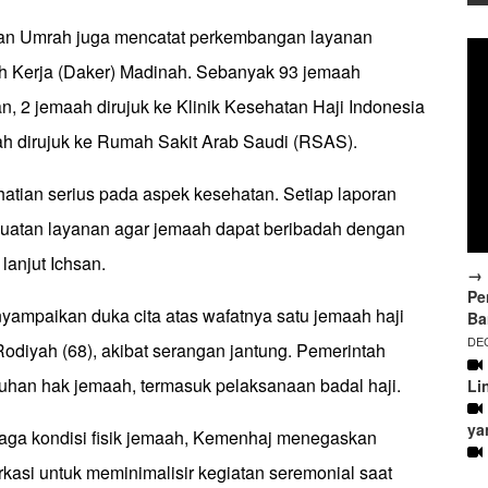
dan Umrah juga mencatat perkembangan layanan
h Kerja (Daker) Madinah. Sebanyak 93 jemaah
an, 2 jemaah dirujuk ke Klinik Kesehatan Haji Indonesia
ah dirujuk ke Rumah Sakit Arab Saudi (RSAS).
atian serius pada aspek kesehatan. Setiap laporan
uatan layanan agar jemaah dapat beribadah dengan
lanjut Ichsan.
→ 
Pe
yampaikan duka cita atas wafatnya satu jemaah haji
Ba
DEC
Rodiyah (68), akibat serangan jantung. Pemerintah
an hak jemaah, termasuk pelaksanaan badal haji.
Li
ya
aga kondisi fisik jemaah, Kemenhaj menegaskan
asi untuk meminimalisir kegiatan seremonial saat