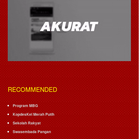
RECOMMENDED
Program MBG
KopdesKel Merah Putih
Sekolah Rakyat
Swasembada Pangan