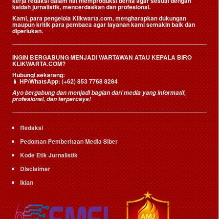
kerja redaksi dalam hal memproduksi berita agar sesuai dengan
kaidah jurnalistik, mencerdaskan dan profesional.
Kami, para pengelola Klikwarta.com, mengharapkan dukungan
maupun kritik para pembaca agar layanan kami semakin baik dan
diperlukan.
INGIN BERGABUNG MENJADI WARTAWAN ATAU KEPALA BIRO
KLIKWARTA.COM?
Hubungi sekarang:
📱
HP/WhatsApp:
(+62) 853 7768 8284
Ayo bergabung dan menjadi bagian dari media yang informatif,
profesional, dan terpercaya!
Redaksi
Pedoman Pemberitaan Media Siber
Kode Etik Jurnalistik
Disclaimer
Iklan