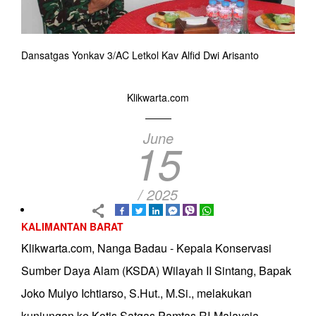
Dansatgas Yonkav 3/AC Letkol Kav Alfid Dwi Arisanto
Klikwarta.com
June
15
/ 2025
KALIMANTAN BARAT
Klikwarta.com, Nanga Badau - Kepala Konservasi
Sumber Daya Alam (KSDA) Wilayah II Sintang, Bapak
Joko Mulyo Ichtiarso, S.Hut., M.Si., melakukan
kunjungan ke Kotis Satgas Pamtas RI-Malaysia.