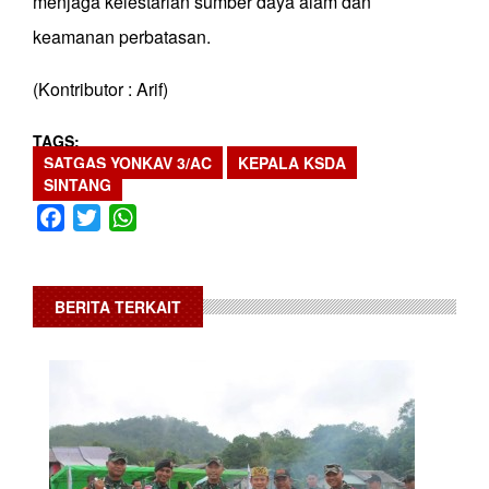
menjaga kelestarian sumber daya alam dan
keamanan perbatasan.
(Kontributor : Arif)
TAGS
SATGAS YONKAV 3/AC
KEPALA KSDA
SINTANG
Facebook
Twitter
WhatsApp
BERITA TERKAIT