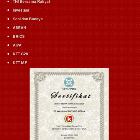
TNI Bersama Rakyat
Investasi
Seni dan Budaya
ASEAN
BRICS
AIPA
KTT G20
KTT IAF