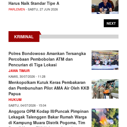
Harus Naik Standar Tipe A
PARLEMEN
- SABTU, 27 JUN 2026
NEXT
KRIMINAL
Polres Bondowoso Amankan Tersangka
Percobaan Pembobolan ATM dan
Pencurian di Tiga Lokasi
JAWA TIMUR
KAMIS, 30/07/2026 - 11:28
Menkopolkam Kutuk Keras Pembakaran
dan Pembunuhan Pilot AMA Air Oleh KKB
Papua
HUKUM
SABTU, 04/07/2026 - 15:04
Anggota OPM Kodap III/Puncak Pimpinan
Lekagak Talenggen Bakar Rumah Warga
di Kampung Muara Distrik Pogoma, Tim