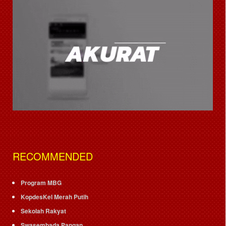
RECOMMENDED
Program MBG
KopdesKel Merah Putih
Sekolah Rakyat
Swasembada Pangan