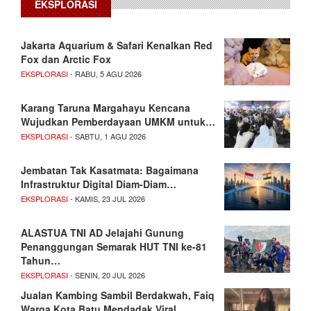
EKSPLORASI
Jakarta Aquarium & Safari Kenalkan Red
Fox dan Arctic Fox
EKSPLORASI
- RABU, 5 AGU 2026
Karang Taruna Margahayu Kencana
Wujudkan Pemberdayaan UMKM untuk…
EKSPLORASI
- SABTU, 1 AGU 2026
Jembatan Tak Kasatmata: Bagaimana
Infrastruktur Digital Diam-Diam…
EKSPLORASI
- KAMIS, 23 JUL 2026
ALASTUA TNI AD Jelajahi Gunung
Penanggungan Semarak HUT TNI ke-81
Tahun…
EKSPLORASI
- SENIN, 20 JUL 2026
Jualan Kambing Sambil Berdakwah, Faiq
Warga Kota Batu Mendadak Viral