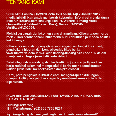
TENTANG KAMI
Situs berita online Klikwarta.com aktif online sejak Januari 2017,
media ini didirikan untuk menjawab kebutuhan informasi melalui dunia
cyber. Klikwarta.com dinaungi oleh
PT. Wahana Bintang Media
(Terverifikasi Faktual Dewan Pers)
, Nomor : 363/DP-
Verifikasi/K/X/2025.
Melalui berbagai rubrik/konten yang ditampilkan, Klikwarta.com terus
melakukan pembenahan untuk memenuhi kebutuhan pembaca sesuai
kekiniannya.
Klikwarta.com dalam penyajiannya mengemban fungsi informasi,
pendidikan, hiburan dan kontrol sosial. Situs berita
www.klikwarta.com terikat oleh undang-undang dan kode etik dalam
menjalankan tugas jurnalistik sehari-hari.
Selain itu, undang-undang dan kode etik itu juga menjadi panduan
kerja redaksi dalam hal memproduksi berita agar sesuai dengan
kaidah jurnalistik, mencerdaskan dan profesional.
Kami, para pengelola Klikwarta.com, mengharapkan dukungan
maupun kritik para pembaca agar layanan kami semakin baik dan
diperlukan.
INGIN BERGABUNG MENJADI WARTAWAN ATAU KEPALA BIRO
KLIKWARTA.COM?
Hubungi sekarang:
📱
HP/WhatsApp:
(+62) 853 7768 8284
Ayo bergabung dan menjadi bagian dari media yang informatif,