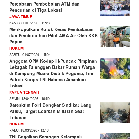
Percobaan Pembobolan ATM dan
Pencurian di Tiga Lokasi
JAWA TIMUR
KAMIS, 30/07/2026 - 11:28
Menkopolkam Kutuk Keras Pembakaran
dan Pembunuhan Pilot AMA Air Oleh KKB
Papua
HUKUM
SABTU, 04/07/2026 - 15:04
Anggota OPM Kodap III/Puncak Pimpinan
Lekagak Talenggen Bakar Rumah Warga
di Kampung Muara Distrik Pogoma, Tim
Patroli Koops TNI Habema Amankan
Lokasi
PAPUA TENGAH
SENIN, 13/04/2026 - 16:50
Bareskrim Polri Bongkar Sindikat Uang
Palsu, Target Edarkan Miliaran Saat
Lebaran
HUKUM
RABU, 18/03/2026 - 12:13
TNI Gagalkan Serangan Kelompok