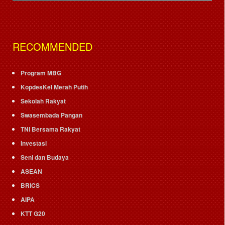
RECOMMENDED
Program MBG
KopdesKel Merah Putih
Sekolah Rakyat
Swasembada Pangan
TNI Bersama Rakyat
Investasi
Seni dan Budaya
ASEAN
BRICS
AIPA
KTT G20