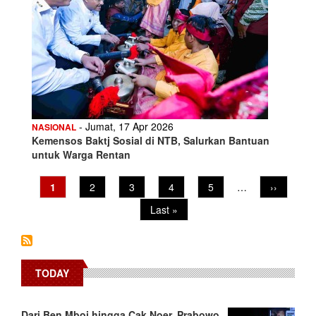
- Jumat, 17 Apr 2026
NASIONAL
Kemensos Baktj Sosial di NTB, Salurkan Bantuan
untuk Warga Rentan
Pagination
Current
1
Page
2
Page
3
Page
4
Page
5
…
Next
››
page
page
Last
Last »
page
TODAY
Dari Ben Mboi hingga Cak Noer, Prabowo