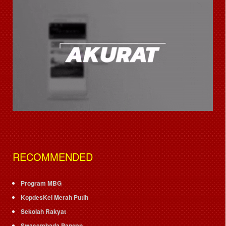
RECOMMENDED
Program MBG
KopdesKel Merah Putih
Sekolah Rakyat
Swasembada Pangan