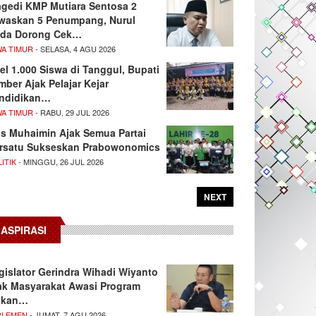
agedi KMP Mutiara Sentosa 2
waskan 5 Penumpang, Nurul
da Dorong Cek…
WA TIMUR
- SELASA, 4 AGU 2026
el 1.000 Siswa di Tanggul, Bupati
mber Ajak Pelajar Kejar
ndidikan…
WA TIMUR
- RABU, 29 JUL 2026
s Muhaimin Ajak Semua Partai
rsatu Sukseskan Prabowonomics
ITIK
- MINGGU, 26 JUL 2026
NEXT
ASPIRASI
gislator Gerindra Wihadi Wiyanto
ak Masyarakat Awasi Program
akan…
RLEMEN
- JUMAT, 7 AGU 2026