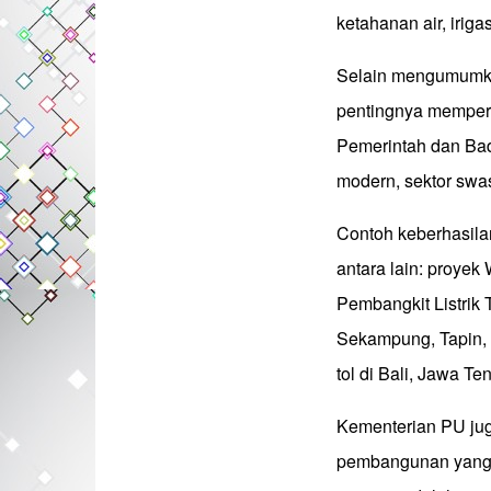
ketahanan air, iriga
Selain mengumumkan
pentingnya memperl
Pemerintah dan Ba
modern, sektor swas
Contoh keberhasil
antara lain: proye
Pembangkit Listrik 
Sekampung, Tapin, L
tol di Bali, Jawa T
Kementerian PU ju
pembangunan yang a