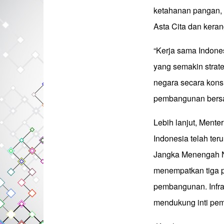
ketahanan pangan,
Asta Cita dan kera
“Kerja sama Indones
yang semakin strat
negara secara kons
pembangunan bersam
Lebih lanjut, Ment
Indonesia telah t
Jangka Menengah N
menempatkan tiga pil
pembangunan. Infras
mendukung inti pe