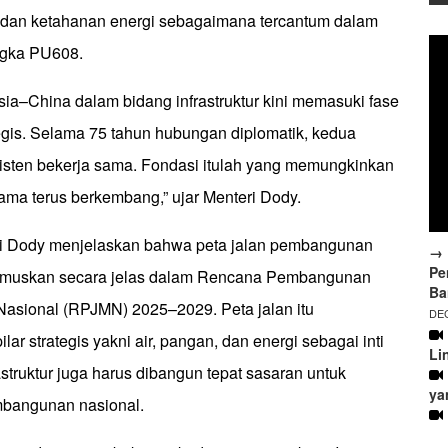
 dan ketahanan energi sebagaimana tercantum dalam
ngka PU608.
ia–China dalam bidang infrastruktur kini memasuki fase
egis. Selama 75 tahun hubungan diplomatik, kedua
isten bekerja sama. Fondasi itulah yang memungkinkan
a terus berkembang,” ujar Menteri Dody.
eri Dody menjelaskan bahwa peta jalan pembangunan
→ 
Pe
erumuskan secara jelas dalam Rencana Pembangunan
Ba
asional (RPJMN) 2025–2029. Peta jalan itu
DEC
ar strategis yakni air, pangan, dan energi sebagai inti
Li
truktur juga harus dibangun tepat sasaran untuk
ya
mbangunan nasional.