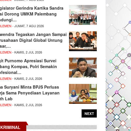
gislator Gerindra Kartika Sandra
si Dorong UMKM Palembang
ndungi…
RLEMEN
- JUMAT, 7 AGU 2026
wendra Tegaskan Jangan Sampai
rusahaan Digital Global Untung
sar,…
RLEMEN
- KAMIS, 2 JUL 2026
git Purnomo Apresiasi Survei
tbang Kompas, Polri Semakin
ofesional…
RLEMEN
- KAMIS, 2 JUL 2026
ma Suryani Minta BPJS Perluas
rja Sama Penyediaan Layanan
th Lab
RLEMEN
- KAMIS, 2 JUL 2026
NEXT
KRIMINAL