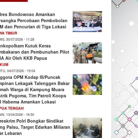
lres Bondowoso Amankan
rsangka Percobaan Pembobolan
M dan Pencurian di Tiga Lokasi
WA TIMUR
IS, 30/07/2026 - 11:28
nkopolkam Kutuk Keras
mbakaran dan Pembunuhan Pilot
A Air Oleh KKB Papua
KUM
TU, 04/07/2026 - 15:04
ggota OPM Kodap III/Puncak
mpinan Lekagak Talenggen Bakar
mah Warga di Kampung Muara
strik Pogoma, Tim Patroli Koops
I Habema Amankan Lokasi
PUA TENGAH
IN, 13/04/2026 - 16:50
reskrim Polri Bongkar Sindikat
ng Palsu, Target Edarkan Miliaran
at Lebaran