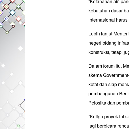
“Ketahanan air, pan
kebutuhan dasar bag
internasional harus
Lebih lanjut Mente
negeri bidang infra
konstruksi, tetapi j
Dalam forum itu, M
skema Government-t
ketat dan siap mem
pembangunan Bend
Pelosika dan pemb
“Ketiga proyek ini
lagi berbicara renca