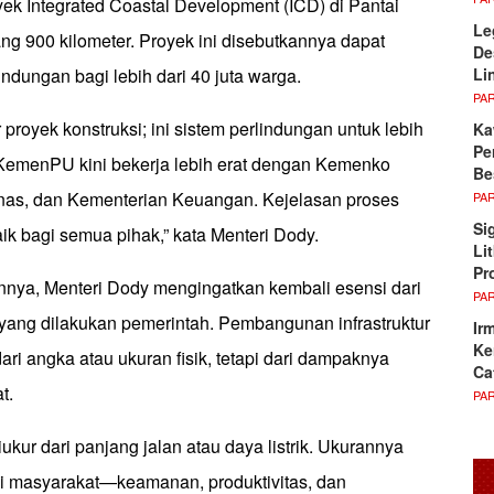
ek Integrated Coastal Development (ICD) di Pantai
Le
ng 900 kilometer. Proyek ini disebutkannya dapat
De
Li
indungan bagi lebih dari 40 juta warga.
PA
proyek konstruksi; ini sistem perlindungan untuk lebih
Ka
Pe
. KemenPU kini bekerja lebih erat dengan Kemenko
Be
penas, dan Kementerian Keuangan. Kejelasan proses
PA
Si
aik bagi semua pihak,” kata Menteri Dody.
Li
Pr
ya, Menteri Dody mengingatkan kembali esensi dari
PA
yang dilakukan pemerintah. Pembangunan infrastruktur
Ir
Ke
dari angka atau ukuran fisik, tetapi dari dampaknya
Ca
t.
PA
 diukur dari panjang jalan atau daya listrik. Ukurannya
i masyarakat—keamanan, produktivitas, dan