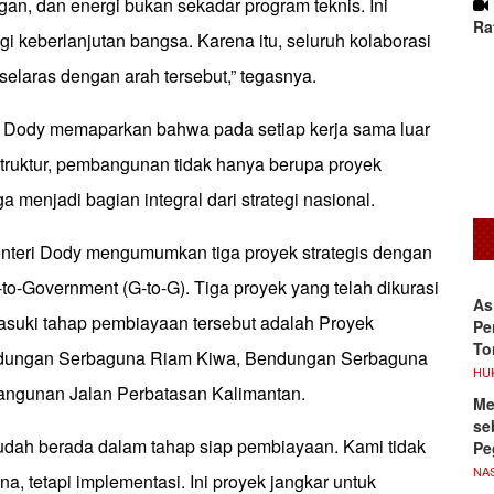
gan, dan energi bukan sekadar program teknis. Ini
Ra
i keberlanjutan bangsa. Karena itu, seluruh kolaborasi
 selaras dengan arah tersebut,” tegasnya.
ri Dody memaparkan bahwa pada setiap kerja sama luar
struktur, pembangunan tidak hanya berupa proyek
uga menjadi bagian integral dari strategi nasional.
enteri Dody mengumumkan tiga proyek strategis dengan
o-Government (G-to-G). Tiga proyek yang telah dikurasi
As
asuki tahap pembiayaan tersebut adalah Proyek
Pe
To
ungan Serbaguna Riam Kiwa, Bendungan Serbaguna
HU
angunan Jalan Perbatasan Kalimantan.
Me
se
 sudah berada dalam tahap siap pembiayaan. Kami tidak
Pe
NA
na, tetapi implementasi. Ini proyek jangkar untuk