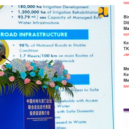
NA
Bi
Di
M
KE
Ke
TK
JA
Me
Ke
Me
BA