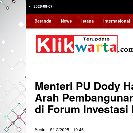
Skip
2026-08-07
to
main
Beranda
News
Istana
Internasional
content
Menteri PU Dody 
Arah Pembangunan 
di Forum Investasi
Senin, 15/12/2025 - 19:46