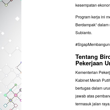
kesempatan ekonom
Program kerja ini m
Berdampak” dalam 
Subianto.
#SigapMembangunN
Tentang Bir
Pekerjaan 
Kementerian Peker
Kabinet Merah Putih
bertugas dalam uru
jawab atas pembang
termasuk jalan raya