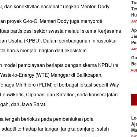
Tr
si, dan konektivitas nasional,” ungkap Menteri Dody.
Te
Hu
 proyek G-to-G, Menteri Dody juga menyoroti
JA
Ap
uas partisipasi sektor swasta melalui skema Kerjasama
Je
dan Usaha (KPBU). Dalam pembangunan infrastruktur
Pe
JA
ta harus menjadi bagian dari ekosistem.
Gu
Be
an model pembiayaan berlapis dengan skema KPBU ini
POL
k Waste-to-Energy (WTE) Manggar di Balikpapan,
Tenaga Minihidro (PLTM) di berbagai lokasi seperti Way
euwikeris, Cipanas, dan Karalloe, serta konsesi jalan
engah, dan Jawa Barat.
Le
ga tengah berfokus pada pembentukan pola
Aj
daptif terhadap tantangan jangka panjang, salah
M
PA