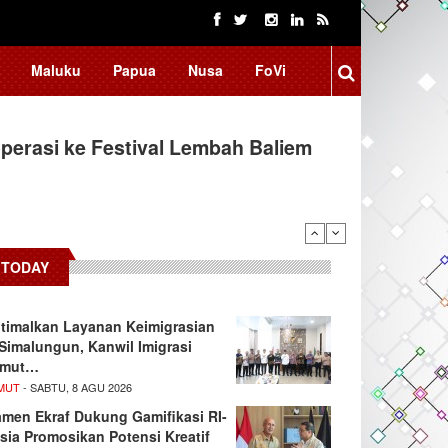
Maluku
Papua
Nusa
FoVi
donesia, BRIN Fokus Kembangkan
TODAY
timalkan Layanan Keimigrasian
 Simalungun, Kanwil Imigrasi
umut…
MUT
- SABTU, 8 AGU 2026
men Ekraf Dukung Gamifikasi RI-
sia Promosikan Potensi Kreatif