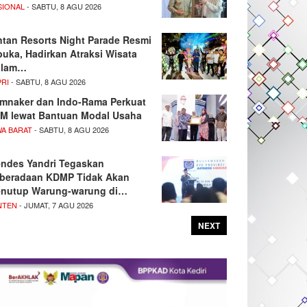
SIONAL
- SABTU, 8 AGU 2026
ntan Resorts Night Parade Resmi
buka, Hadirkan Atraksi Wisata
alam…
PRI
- SABTU, 8 AGU 2026
mnaker dan Indo-Rama Perkuat
M lewat Bantuan Modal Usaha
WA BARAT
- SABTU, 8 AGU 2026
ndes Yandri Tegaskan
beradaan KDMP Tidak Akan
nutup Warung-warung di…
NTEN
- JUMAT, 7 AGU 2026
NEXT