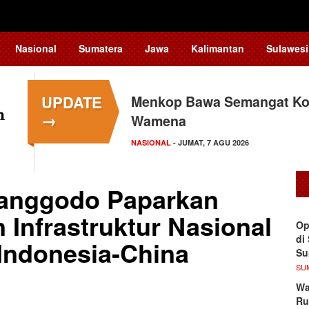
Nasional
Sumatera
Jawa
Kalimantan
Sulawesi
UPDATE
Tingkatkan Daya Saing In
→
Teknologi…
NASIONAL
- JUMAT, 7 AGU 2026
Hanggodo Paparkan
Infrastruktur Nasional
Op
di
 Indonesia-China
S
SU
Wa
Ru