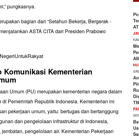
i,” pungkasnya.
Po
Te
erupakan bagian dari “Setahun Bekerja, Bergerak -
AT
menjalankan ASTA CITA dari Presiden Prabowo
JA
KAM
Me
Pe
egeriUntukRakyat
AM
HU
o Komunikasi Kementerian
SAB
Umum
An
Pi
Ru
jaan Umum (PU) merupakan kementerian negara dalam
Di
 di Pemerintah Republik Indonesia. Kementerian ini
TN
PA
san pekerjaan umum, yaitu: bertugas dan bertanggung
SEN
unan dan pengelolaan infrastruktur di Indonesia,
Ba
Ua
, jembatan, pengelolaan air. Kementerian Pekerjaan
Sa