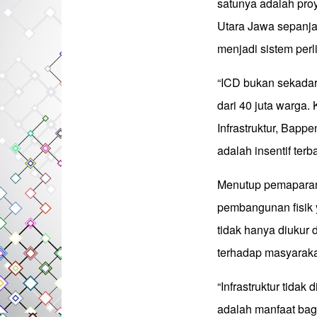
satunya adalah proy
Utara Jawa sepanja
menjadi sistem perl
“ICD bukan sekadar 
dari 40 juta warga
Infrastruktur, Bap
adalah insentif terb
Menutup pemaparann
pembangunan fisik 
tidak hanya diukur 
terhadap masyaraka
“Infrastruktur tidak
adalah manfaat bag