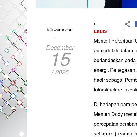
Klikwarta.com
EKBIS
Menteri Pekerjaan
December
15
pemerintah dalam m
berlandaskan pada t
energi. Penegasan 
/ 2025
hadir sebagai Pemb
Infrastructure Inves
Di hadapan para pe
Menteri Dody mene
percepatan pembang
setiap kerja sama i