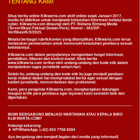
TENTANG KAMI
Situs berita online Klikwarta.com aktif online sejak Januari 2017,
media ini didirikan untuk menjawab kebutuhan informasi melalui dunia
cyber. Klikwarta.com dinaungi oleh
PT. Wahana Bintang Media
(Terverifikasi Faktual Dewan Pers)
, Nomor : 363/DP-
Verifikasi/K/X/2025.
Melalui berbagai rubrik/konten yang ditampilkan, Klikwarta.com terus
melakukan pembenahan untuk memenuhi kebutuhan pembaca sesuai
kekiniannya.
Klikwarta.com dalam penyajiannya mengemban fungsi informasi,
pendidikan, hiburan dan kontrol sosial. Situs berita
www.klikwarta.com terikat oleh undang-undang dan kode etik dalam
menjalankan tugas jurnalistik sehari-hari.
Selain itu, undang-undang dan kode etik itu juga menjadi panduan
kerja redaksi dalam hal memproduksi berita agar sesuai dengan
kaidah jurnalistik, mencerdaskan dan profesional.
Kami, para pengelola Klikwarta.com, mengharapkan dukungan
maupun kritik para pembaca agar layanan kami semakin baik dan
diperlukan.
INGIN BERGABUNG MENJADI WARTAWAN ATAU KEPALA BIRO
KLIKWARTA.COM?
Hubungi sekarang:
📱
HP/WhatsApp:
(+62) 853 7768 8284
Ayo bergabung dan menjadi bagian dari media yang informatif,