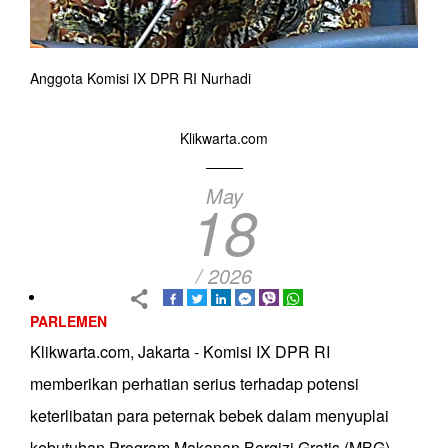
Anggota Komisi IX DPR RI Nurhadi
Klikwarta.com
May
18
/ 2026
PARLEMEN
Klikwarta.com, Jakarta - Komisi IX DPR RI
memberikan perhatian serius terhadap potensi
keterlibatan para peternak bebek dalam menyuplai
kebutuhan Program Makanan Bergizi Gratis (MBG).