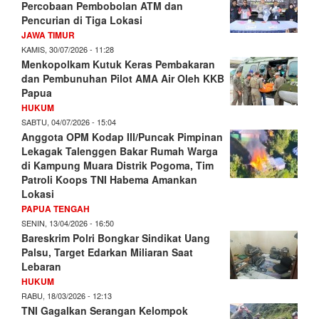
Percobaan Pembobolan ATM dan
Pencurian di Tiga Lokasi
JAWA TIMUR
KAMIS, 30/07/2026 - 11:28
Menkopolkam Kutuk Keras Pembakaran
dan Pembunuhan Pilot AMA Air Oleh KKB
Papua
HUKUM
SABTU, 04/07/2026 - 15:04
Anggota OPM Kodap III/Puncak Pimpinan
Lekagak Talenggen Bakar Rumah Warga
di Kampung Muara Distrik Pogoma, Tim
Patroli Koops TNI Habema Amankan
Lokasi
PAPUA TENGAH
SENIN, 13/04/2026 - 16:50
Bareskrim Polri Bongkar Sindikat Uang
Palsu, Target Edarkan Miliaran Saat
Lebaran
HUKUM
RABU, 18/03/2026 - 12:13
TNI Gagalkan Serangan Kelompok