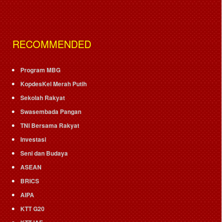
RECOMMENDED
Program MBG
KopdesKel Merah Putih
Sekolah Rakyat
Swasembada Pangan
TNI Bersama Rakyat
Investasi
Seni dan Budaya
ASEAN
BRICS
AIPA
KTT G20