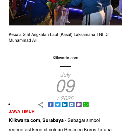
Kepala Staf Angkatan Laut (Kasal) Laksamana TNI Dr.
Muhammad Ali
Klikwarta.com
July
09
/ 2026
JAWA TIMUR
Klikwarta
.
com
,
Surabaya
- Sebagai simbol
regenerasi kepemimpinan Resimen Korps Taruna