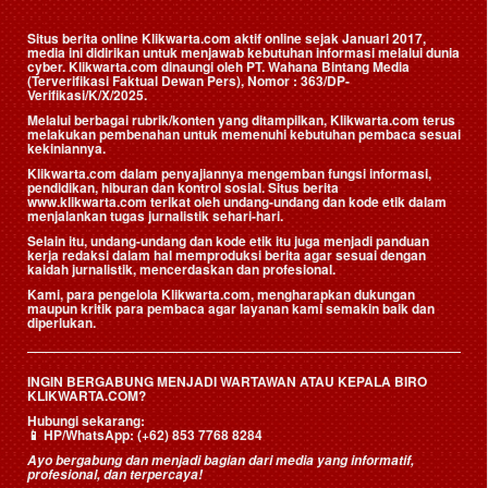
Situs berita online Klikwarta.com aktif online sejak Januari 2017,
media ini didirikan untuk menjawab kebutuhan informasi melalui dunia
cyber. Klikwarta.com dinaungi oleh
PT. Wahana Bintang Media
(Terverifikasi Faktual Dewan Pers)
, Nomor : 363/DP-
Verifikasi/K/X/2025.
Melalui berbagai rubrik/konten yang ditampilkan, Klikwarta.com terus
melakukan pembenahan untuk memenuhi kebutuhan pembaca sesuai
kekiniannya.
Klikwarta.com dalam penyajiannya mengemban fungsi informasi,
pendidikan, hiburan dan kontrol sosial. Situs berita
www.klikwarta.com terikat oleh undang-undang dan kode etik dalam
menjalankan tugas jurnalistik sehari-hari.
Selain itu, undang-undang dan kode etik itu juga menjadi panduan
kerja redaksi dalam hal memproduksi berita agar sesuai dengan
kaidah jurnalistik, mencerdaskan dan profesional.
Kami, para pengelola Klikwarta.com, mengharapkan dukungan
maupun kritik para pembaca agar layanan kami semakin baik dan
diperlukan.
INGIN BERGABUNG MENJADI WARTAWAN ATAU KEPALA BIRO
KLIKWARTA.COM?
Hubungi sekarang:
📱
HP/WhatsApp:
(+62) 853 7768 8284
Ayo bergabung dan menjadi bagian dari media yang informatif,
profesional, dan terpercaya!