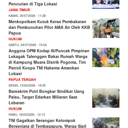
Pencurian di Tiga Lokasi
JAWA TIMUR
KAMIS, 30/07/2026 - 11:28
Menkopolkam Kutuk Keras Pembakaran
dan Pembunuhan Pilot AMA Air Oleh KKB
Papua
HUKUM
SABTU, 04/07/2026 - 15:04
Anggota OPM Kodap III/Puncak Pimpinan
Lekagak Talenggen Bakar Rumah Warga
di Kampung Muara Distrik Pogoma, Tim
Patroli Koops TNI Habema Amankan
Lokasi
PAPUA TENGAH
SENIN, 13/04/2026 - 16:50
Bareskrim Polri Bongkar Sindikat Uang
Palsu, Target Edarkan Miliaran Saat
Lebaran
HUKUM
RABU, 18/03/2026 - 12:13
TNI Gagalkan Serangan Kelompok
Bersenjata di Tembagapura, Warga Sipil