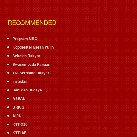
RECOMMENDED
Program MBG
KopdesKel Merah Putih
Sekolah Rakyat
Swasembada Pangan
TNI Bersama Rakyat
Investasi
Seni dan Budaya
ASEAN
BRICS
AIPA
KTT G20
KTT IAF